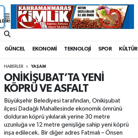
Nöbetçi Eczaneler
Hava Durumu
GÜNCEL
EKONOMİ
TEKNOLOJİ
SPOR
KÜLTÜR
Namaz Vakitleri
HABERLER
YAŞAM
Trafik Durumu
ONİKİŞUBAT’TA YENİ
KÖPRÜ VE ASFALT
Süper Lig Puan Durumu ve Fikstür
Büyükşehir Belediyesi tarafından, Onikişubat
Tüm Manşetler
ilçesi Dadağlı Mahallesinde ekonomik ömrünü
dolduran köprü yıkılarak yerine 30 metre
Son Dakika Haberleri
uzunluğa ve 12 metre genişliğe sahip yeni köprü
inşa edilecek. Bir diğer adres Fatmalı – Önsen
Haber Arşivi