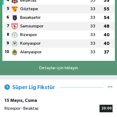
4
Beşiktaş
33
59
5
Göztepe
33
55
6
Başakşehir
33
54
7
Samsunspor
33
48
8
Rizespor
33
40
9
Konyaspor
33
40
10
Alanyaspor
33
37
Detaylar için tıklayın
Süper Lig Fikstür
15 Mayıs, Cuma
Rizespor - Beşiktaş
20:00