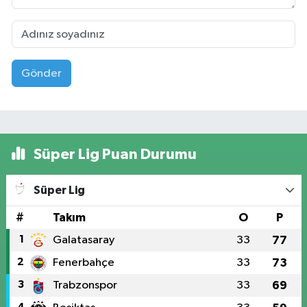
Gönder
Süper Lig Puan Durumu
Süper Lig
#
Takım
O
P
1
Galatasaray
33
77
2
Fenerbahçe
33
73
3
Trabzonspor
33
69