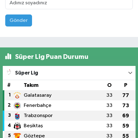
Gönder
Süper Lig Puan Durumu
Süper Lig
#
Takım
O
P
1
Galatasaray
33
77
2
Fenerbahçe
33
73
3
Trabzonspor
33
69
4
Beşiktaş
33
59
5
Göztepe
33
55