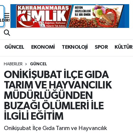
Nöbetçi Eczaneler
Hava Durumu
GÜNCEL
EKONOMİ
TEKNOLOJİ
SPOR
KÜLTÜR
Namaz Vakitleri
HABERLER
GÜNCEL
Trafik Durumu
ONİKİŞUBAT İLÇE GIDA
TARIM VE HAYVANCILIK
Süper Lig Puan Durumu ve Fikstür
MÜDÜRLÜĞÜNDEN
Tüm Manşetler
BUZAĞI ÖLÜMLERİ İLE
Son Dakika Haberleri
İLGİLİ EĞİTİM
Onikişubat İlçe Gıda Tarım ve Hayvancılık
Haber Arşivi