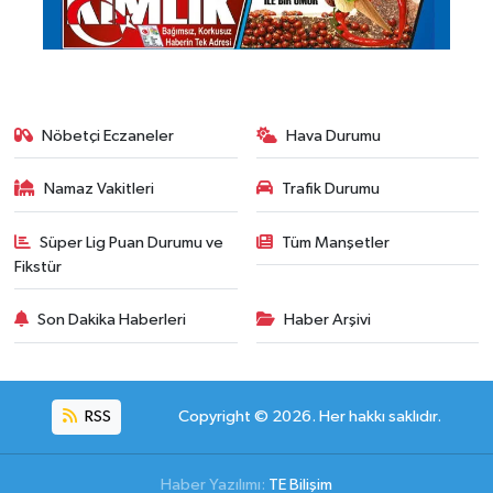
Nöbetçi Eczaneler
Hava Durumu
Namaz Vakitleri
Trafik Durumu
Süper Lig Puan Durumu ve
Tüm Manşetler
Fikstür
Son Dakika Haberleri
Haber Arşivi
RSS
Copyright © 2026. Her hakkı saklıdır.
Haber Yazılımı:
TE Bilişim