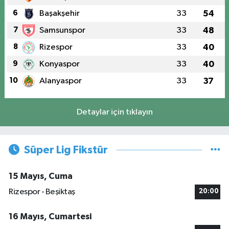
6
Başakşehir
33
54
7
Samsunspor
33
48
8
Rizespor
33
40
9
Konyaspor
33
40
10
Alanyaspor
33
37
Detaylar için tıklayın
Süper Lig Fikstür
15 Mayıs, Cuma
Rizespor - Beşiktaş
20:00
16 Mayıs, Cumartesi