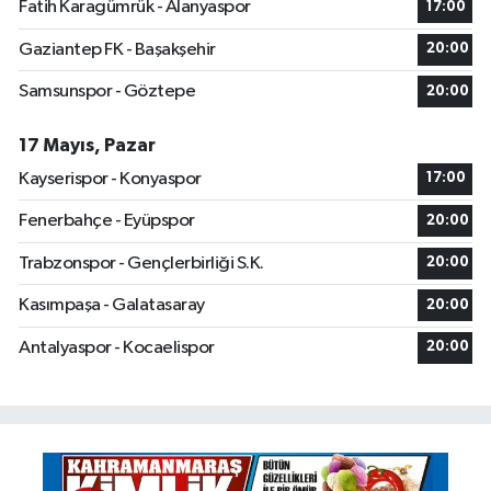
Fatih Karagümrük - Alanyaspor
17:00
Gaziantep FK - Başakşehir
20:00
Samsunspor - Göztepe
20:00
17 Mayıs, Pazar
Kayserispor - Konyaspor
17:00
Fenerbahçe - Eyüpspor
20:00
Trabzonspor - Gençlerbirliği S.K.
20:00
Kasımpaşa - Galatasaray
20:00
Antalyaspor - Kocaelispor
20:00