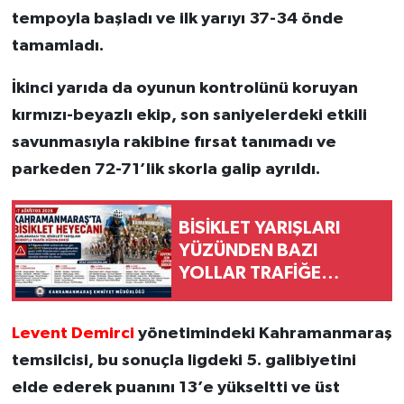
tempoyla başladı ve ilk yarıyı 37-34 önde
tamamladı.
İkinci yarıda da oyunun kontrolünü koruyan
kırmızı-beyazlı ekip, son saniyelerdeki etkili
savunmasıyla rakibine fırsat tanımadı ve
parkeden 72-71’lik skorla galip ayrıldı.
BİSİKLET YARIŞLARI
YÜZÜNDEN BAZI
YOLLAR TRAFİĞE
KAPALI OLACAK
Levent Demirci
yönetimindeki Kahramanmaraş
temsilcisi, bu sonuçla ligdeki 5. galibiyetini
elde ederek puanını 13’e yükseltti ve üst