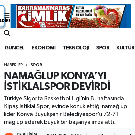
Nöbetçi Eczaneler
Hava Durumu
GÜNCEL
EKONOMİ
TEKNOLOJİ
SPOR
KÜLTÜR
Namaz Vakitleri
HABERLER
SPOR
Trafik Durumu
NAMAĞLUP KONYA’YI
İSTİKLALSPOR DEVİRDİ
Süper Lig Puan Durumu ve Fikstür
Türkiye Sigorta Basketbol Ligi’nin 8. haftasında
Tüm Manşetler
Kipaş İstiklal Spor, evinde konuk ettiği namağlup
lider Konya Büyükşehir Belediyespor’u 72-71
Son Dakika Haberleri
mağlup ederek büyük bir başarıya imza attı.
Haber Arşivi
TE BILIŞIM