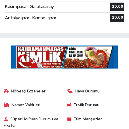
Kasımpaşa - Galatasaray
20:00
Antalyaspor - Kocaelispor
20:00
Nöbetçi Eczaneler
Hava Durumu
Namaz Vakitleri
Trafik Durumu
Süper Lig Puan Durumu ve
Tüm Manşetler
Fikstür