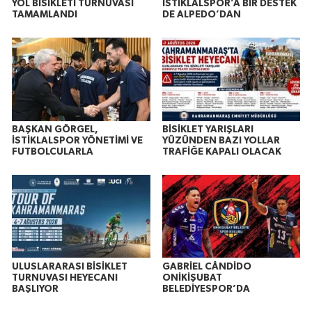
YOL BİSİKLETİ TURNUVASI
İSTİKLALSPOR’A BİR DESTEK
TAMAMLANDI
DE ALPEDO’DAN
BAŞKAN GÖRGEL,
BİSİKLET YARIŞLARI
İSTİKLALSPOR YÖNETİMİ VE
YÜZÜNDEN BAZI YOLLAR
FUTBOLCULARLA
TRAFİĞE KAPALI OLACAK
ULUSLARARASI BİSİKLET
GABRİEL CÂNDİDO
TURNUVASI HEYECANI
ONİKİŞUBAT
BAŞLIYOR
BELEDİYESPOR’DA