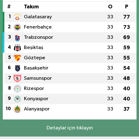
#
Takım
O
P
1
Galatasaray
33
77
2
Fenerbahçe
33
73
3
Trabzonspor
33
69
4
Beşiktaş
33
59
5
Göztepe
33
55
6
Başakşehir
33
54
7
Samsunspor
33
48
8
Rizespor
33
40
9
Konyaspor
33
40
10
Alanyaspor
33
37
Detaylar için tıklayın