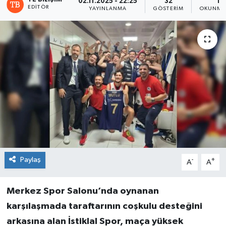
02.11.2025 - 22:25
32
1 
EDITÖR
YAYINLANMA
GÖSTERIM
OKUNMA 
Paylaş
-
+
A
A
Merkez Spor Salonu’nda oynanan
karşılaşmada taraftarının coşkulu desteğini
arkasına alan İstiklal Spor, maça yüksek