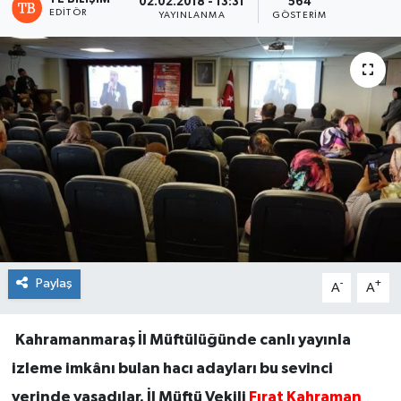
02.02.2018 - 13:31
564
EDITÖR
YAYINLANMA
GÖSTERIM
Paylaş
-
+
A
A
Kahramanmaraş İl Müftülüğünde canlı yayınla
izleme imkânı bulan hacı adayları bu sevinci
yerinde yaşadılar. İl Müftü Vekili
Fırat Kahraman