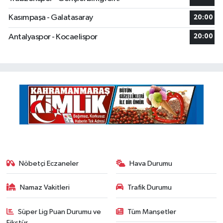
Kasımpaşa - Galatasaray
20:00
Antalyaspor - Kocaelispor
20:00
Nöbetçi Eczaneler
Hava Durumu
Namaz Vakitleri
Trafik Durumu
Süper Lig Puan Durumu ve
Tüm Manşetler
Fikstür