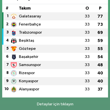
#
Takım
O
P
1
Galatasaray
33
77
2
Fenerbahçe
33
73
3
Trabzonspor
33
69
4
Beşiktaş
33
59
5
Göztepe
33
55
6
Başakşehir
33
54
7
Samsunspor
33
48
8
Rizespor
33
40
9
Konyaspor
33
40
10
Alanyaspor
33
37
Detaylar için tıklayın