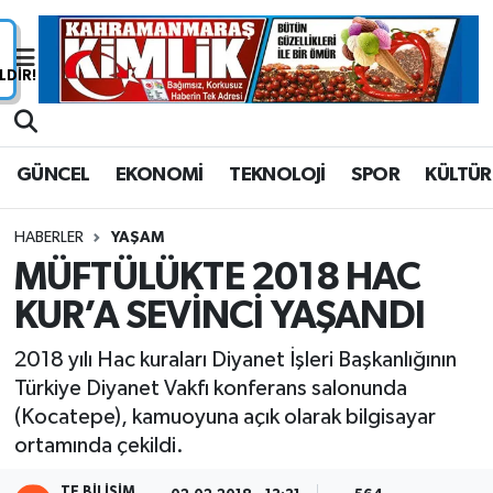
Nöbetçi Eczaneler
Hava Durumu
GÜNCEL
EKONOMİ
TEKNOLOJİ
SPOR
KÜLTÜR
Namaz Vakitleri
HABERLER
YAŞAM
Trafik Durumu
MÜFTÜLÜKTE 2018 HAC
KUR’A SEVİNCİ YAŞANDI
Süper Lig Puan Durumu ve Fikstür
2018 yılı Hac kuraları Diyanet İşleri Başkanlığının
Tüm Manşetler
Türkiye Diyanet Vakfı konferans salonunda
(Kocatepe), kamuoyuna açık olarak bilgisayar
Son Dakika Haberleri
ortamında çekildi.
Haber Arşivi
TE BILIŞIM