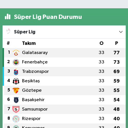
Süper Lig Puan Durumu
Süper Lig
#
Takım
O
P
1
Galatasaray
33
77
2
Fenerbahçe
33
73
3
Trabzonspor
33
69
4
Beşiktaş
33
59
5
Göztepe
33
55
6
Başakşehir
33
54
7
Samsunspor
33
48
8
Rizespor
33
40
9