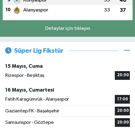
Konyaspor
33
40
10
Alanyaspor
33
37
Detaylar için tıklayın
Süper Lig Fikstür
15 Mayıs, Cuma
Rizespor - Beşiktaş
20:00
16 Mayıs, Cumartesi
Fatih Karagümrük - Alanyaspor
17:00
Gaziantep FK - Başakşehir
20:00
Samsunspor - Göztepe
20:00