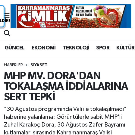
Nöbetçi Eczaneler
Hava Durumu
GÜNCEL
EKONOMİ
TEKNOLOJİ
SPOR
KÜLTÜR
Namaz Vakitleri
HABERLER
SİYASET
Trafik Durumu
MHP MV. DORA'DAN
TOKALAŞMA İDDİALARINA
Süper Lig Puan Durumu ve Fikstür
SERT TEPKİ
Tüm Manşetler
"30 Ağustos programında Vali ile tokalaşılmadı"
Son Dakika Haberleri
haberine yalanlama: Görüntülerle sabit MHP'li
Zuhal Karakoç Dora, 30 Ağustos Zafer Bayramı
Haber Arşivi
kutlamaları sırasında Kahramanmaraş Valisi