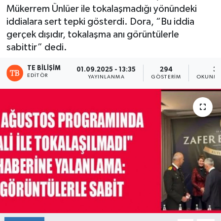
Mükerrem Ünlüer ile tokalaşmadığı yönündeki
iddialara sert tepki gösterdi. Dora, “Bu iddia
gerçek dışıdır, tokalaşma anı görüntülerle
sabittir” dedi.
TE BILIŞIM
01.09.2025 - 13:35
294
3 
EDITÖR
YAYINLANMA
GÖSTERIM
OKUNMA