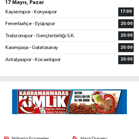
17 Mayıs, Pazar
Kayserispor - Konyaspor
17:00
Fenerbahçe - Eyüpspor
20:00
Trabzonspor - Gençlerbirliği S.K.
20:00
Kasımpaşa - Galatasaray
20:00
Antalyaspor - Kocaelispor
20:00
Nöbetçi Eczaneler
Hava Durumu