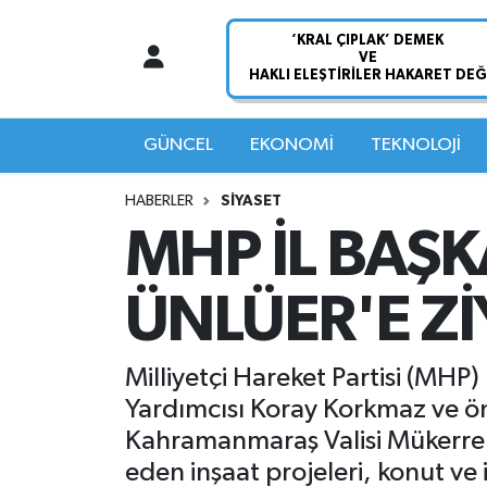
Nöbetçi Eczaneler
Hava Durumu
GÜNCEL
EKONOMİ
TEKNOLOJİ
Namaz Vakitleri
HABERLER
SİYASET
MHP İL BAŞ
Trafik Durumu
ÜNLÜER'E Z
Süper Lig Puan Durumu ve Fikstür
Tüm Manşetler
Milliyetçi Hareket Partisi (MH
Yardımcısı Koray Korkmaz ve ön
Son Dakika Haberleri
Kahramanmaraş Valisi Mükerrem 
eden inşaat projeleri, konut ve 
Haber Arşivi