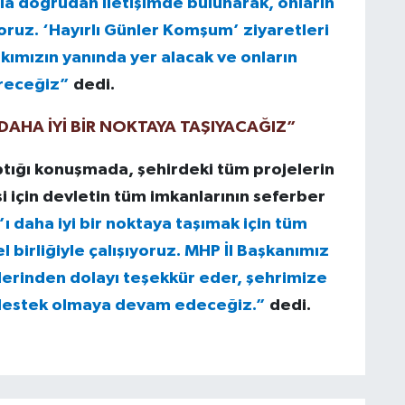
zla doğrudan iletişimde bulunarak, onların
oruz. ‘Hayırlı Günler Komşum’ ziyaretleri
kımızın yanında yer alacak ve onların
ireceğiz”
dedi.
AHA İYİ BİR NOKTAYA TAŞIYACAĞIZ”
ptığı konuşmada, şehirdeki tüm projelerin
si için devletin tüm imkanlarının seferber
daha iyi bir noktaya taşımak için tüm
 birliğiyle çalışıyoruz. MHP İl Başkanımız
erinden dolayı teşekkür eder, şehrimize
 destek olmaya devam edeceğiz.”
dedi.