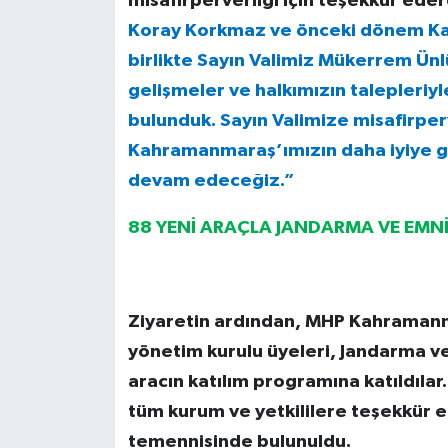
misafirperverliği için teşekkür edere
Koray Korkmaz ve önceki dönem Kamu
birlikte Sayın Valimiz Mükerrem Ünl
gelişmeler ve halkımızın talepleriy
bulunduk. Sayın Valimize misafirperv
Kahramanmaraş’ımızın daha iyiye git
devam edeceğiz.”
88 YENİ ARAÇLA JANDARMA VE EMNİ
Ziyaretin ardından, MHP Kahramanm
yönetim kurulu üyeleri, Jandarma ve
aracın katılım programına katıldılar
tüm kurum ve yetkililere teşekkür ed
temennisinde bulunuldu.