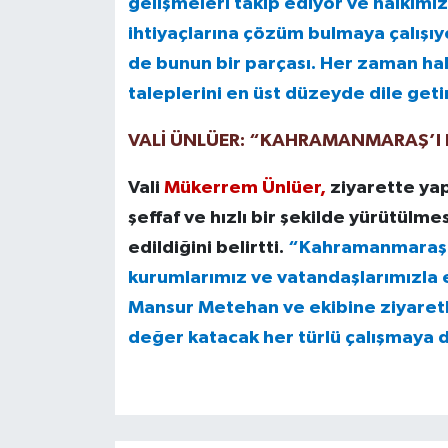
gelişmeleri takip ediyor ve halkımı
ihtiyaçlarına çözüm bulmaya çalışıy
de bunun bir parçası. Her zaman hal
taleplerini en üst düzeyde dile get
VALİ ÜNLÜER: “KAHRAMANMARAŞ’I D
Vali
Mükerrem Ünlüer,
ziyarette ya
şeffaf ve hızlı bir şekilde yürütülme
edildiğini belirtti.
“Kahramanmaraş’ı 
kurumlarımız ve vatandaşlarımızla el
Mansur Metehan ve ekibine ziyaretl
değer katacak her türlü çalışmaya