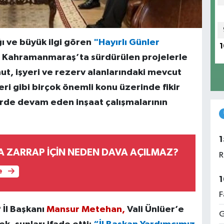
ı ve büyük ilgi gören
"Hayırlı Günler
1
, Kahramanmaraş’ta sürdürülen projelerle
nut, işyeri ve rezerv alanlarındaki mevcut
ri gibi birçok önemli konu üzerinde fikir
hirde devam eden inşaat çalışmalarının
1
A ZARRAP İÇİN NEDEN DAVA AÇILMAZ?
R
e
1
F
 İl Başkanı
Mansur Metehan,
Vali Ünlüer’e
G