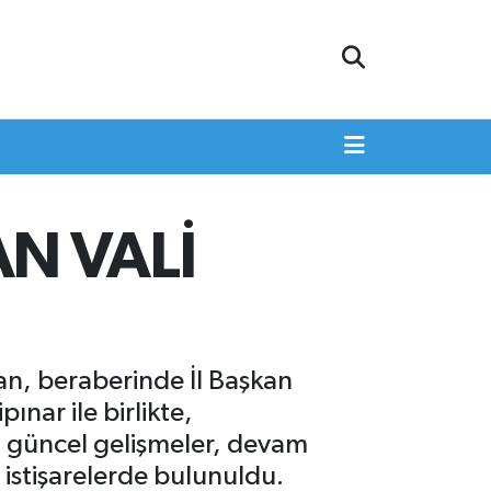
N VALİ
an, beraberinde İl Başkan
nar ile birlikte,
i güncel gelişmeler, devam
a istişarelerde bulunuldu.