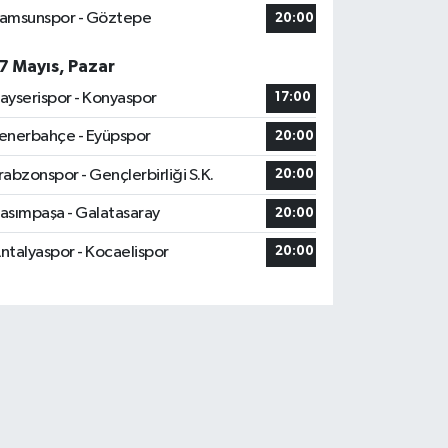
amsunspor - Göztepe
20:00
7 Mayıs, Pazar
ayserispor - Konyaspor
17:00
enerbahçe - Eyüpspor
20:00
rabzonspor - Gençlerbirliği S.K.
20:00
asımpaşa - Galatasaray
20:00
ntalyaspor - Kocaelispor
20:00