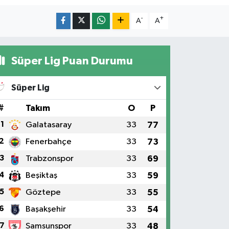
-
+
A
A
Süper Lig Puan Durumu
Süper Lig
#
Takım
O
P
1
Galatasaray
33
77
2
Fenerbahçe
33
73
3
Trabzonspor
33
69
4
Beşiktaş
33
59
5
Göztepe
33
55
6
Başakşehir
33
54
7
Samsunspor
33
48