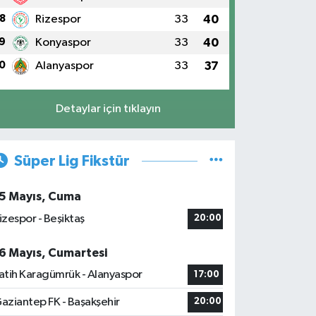
8
Rizespor
33
40
9
Konyaspor
33
40
0
Alanyaspor
33
37
Detaylar için tıklayın
Süper Lig Fikstür
5 Mayıs, Cuma
izespor - Beşiktaş
20:00
6 Mayıs, Cumartesi
atih Karagümrük - Alanyaspor
17:00
aziantep FK - Başakşehir
20:00