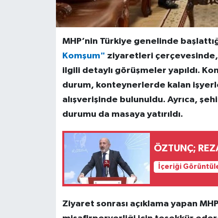
MHP’nin Türkiye genelinde başlattığ
Komşum"
ziyaretleri çerçevesinde
ilgili detaylı görüşmeler yapıldı. Ko
durum, konteynerlerde kalan işyerle
alışverişinde bulunuldu. Ayrıca, şe
durumu da masaya yatırıldı.
ÖZTUNÇ; REZ
İçeriği Görüntül
Ziyaret sonrası açıklama yapan MHP