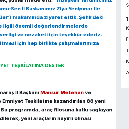
k, şunları ifade etti:
“İl Başkan Yardımcımız
S
-Sen İl Başkanımız Ziya Yenipınar ile
üer’i makamında ziyaret ettik. Şehirdeki
1
le ilgili önemli değerlendirmelerde
K
erliği ve nezaketi için teşekkür ederiz.
F
mesi için hep birlikte çalışmalarımıza
T
K
YET TEŞKİLATINA DESTEK
A
araş İl Başkanı
Mansur Metehan
ve
 Emniyet Teşkilatına kazandırılan 88 yeni
. Bu programda, araç filosuna katkı sağlayan
ilerek, yeni araçların hayırlı olması