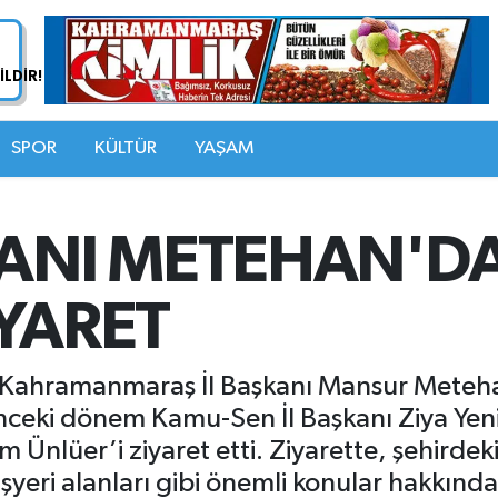
SPOR
KÜLTÜR
YAŞAM
KANI METEHAN'DA
İYARET
P) Kahramanmaraş İl Başkanı Mansur Meteh
ceki dönem Kamu-Sen İl Başkanı Ziya Yenipı
Ünlüer’i ziyaret etti. Ziyarette, şehirdek
işyeri alanları gibi önemli konular hakkınd