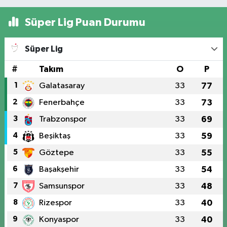
Süper Lig Puan Durumu
Süper Lig
#
Takım
O
P
1
Galatasaray
33
77
2
Fenerbahçe
33
73
3
Trabzonspor
33
69
4
Beşiktaş
33
59
5
Göztepe
33
55
6
Başakşehir
33
54
7
Samsunspor
33
48
8
Rizespor
33
40
9
Konyaspor
33
40