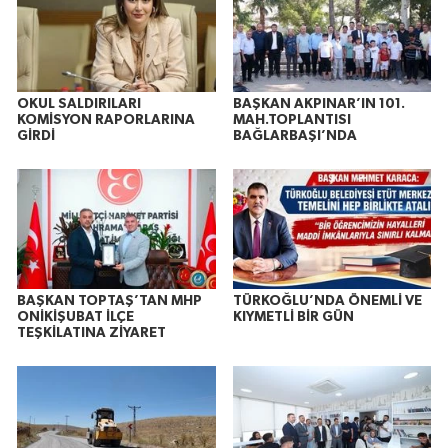
OKUL SALDIRILARI
BAŞKAN AKPINAR’IN 101.
KOMİSYON RAPORLARINA
MAH.TOPLANTISI
GİRDİ
BAĞLARBAŞI’NDA
BAŞKAN TOPTAŞ’TAN MHP
TÜRKOĞLU’NDA ÖNEMLİ VE
ONİKİŞUBAT İLÇE
KIYMETLİ BİR GÜN
TEŞKİLATINA ZİYARET