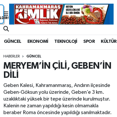
Nöbetçi Eczaneler
Hava Durumu
GÜNCEL
EKONOMİ
TEKNOLOJİ
SPOR
KÜLTÜR
Namaz Vakitleri
HABERLER
GÜNCEL
Trafik Durumu
MERYEM’İN ÇİLİ, GEBEN’İN
DİLİ
Süper Lig Puan Durumu ve Fikstür
Geben Kalesi, Kahramanmaraş, Andırın ilçesinde
Tüm Manşetler
Geben-Göksun yolu üzerinde, Geben’e 3 km.
uzaklıktaki yüksek bir tepe üzerinde kurulmuştur.
Son Dakika Haberleri
Kalenin ne zaman yapıldığı kesin olmamakla
beraber Roma öncesinde yapıldığı sanılmaktadır.
Haber Arşivi