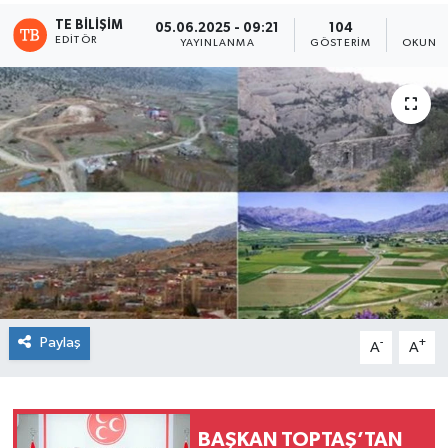
TE BILIŞIM
05.06.2025 - 09:21
104
3
EDITÖR
YAYINLANMA
GÖSTERIM
OKUNMA
Paylaş
-
+
A
A
BAŞKAN TOPTAŞ’TAN