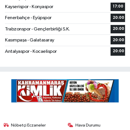
Kayserispor - Konyaspor
17:00
Fenerbahçe - Eyüpspor
20:00
Trabzonspor - Gençlerbirliği S.K.
20:00
Kasımpaşa - Galatasaray
20:00
Antalyaspor - Kocaelispor
20:00
Nöbetçi Eczaneler
Hava Durumu