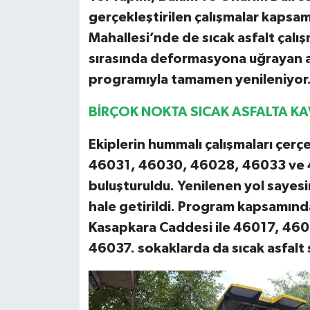
gerçekleştirilen çalışmalar kaps
Mahallesi’nde de sıcak asfalt çalış
sırasında deformasyona uğrayan as
programıyla tamamen yenileniyor
BİRÇOK NOKTA SICAK ASFALTA K
Ekiplerin hummalı çalışmaları çe
46031, 46030, 46028, 46033 ve 46
buluşturuldu. Yenilenen yol sayes
hale getirildi. Program kapsamı
Kasapkara Caddesi ile 46017, 46
46037. sokaklarda da sıcak asfalt 