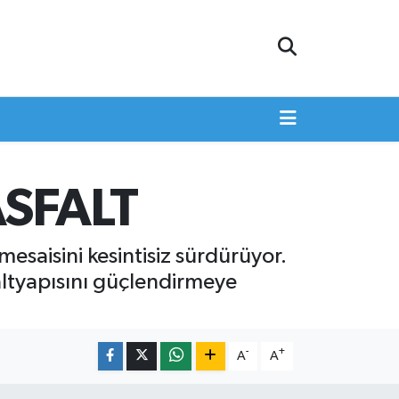
ASFALT
esaisini kesintisiz sürdürüyor.
 altyapısını güçlendirmeye
-
+
A
A