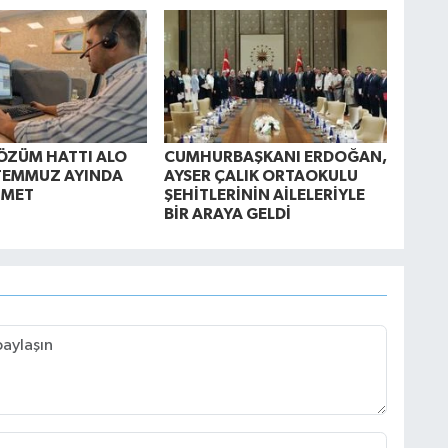
ÖZÜM HATTI ALO
CUMHURBAŞKANI ERDOĞAN,
TEMMUZ AYINDA
AYSER ÇALIK ORTAOKULU
ZMET
ŞEHİTLERİNİN AİLELERİYLE
BİR ARAYA GELDİ