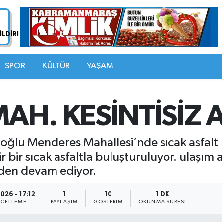
SPOR
KÜLTÜR
YAŞAM
H. KESİNTİSİZ 
oğlu Menderes Mahallesi’nde sıcak asfalt m
 bir sıcak asfaltla buluşturuluyor. ulaşım
eden devam ediyor.
2026 - 17:12
1
10
1 DK
CELLEME
PAYLAŞIM
GÖSTERIM
OKUNMA SÜRESI