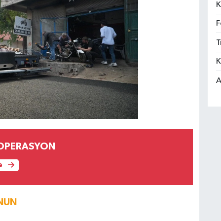
K
F
T
K
A
 OPERASYON
e
NUN