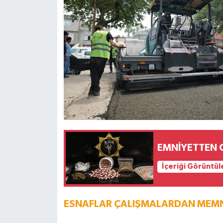
EMNİYETTEN
İçeriği Görüntül
ESNAFLAR ÇALIŞMALARDAN MEM