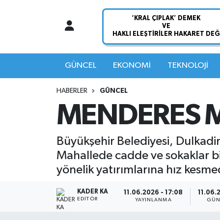
Nöbetçi Eczaneler
Hava Durumu
GÜNCEL
EKONOMİ
TEKNOLOJİ
Namaz Vakitleri
HABERLER
GÜNCEL
MENDERES MA
Trafik Durumu
Süper Lig Puan Durumu ve Fikstür
Büyükşehir Belediyesi, Dulkadir
Mahallede cadde ve sokaklar bir
Tüm Manşetler
yönelik yatırımlarına hız kesm
Son Dakika Haberleri
KADER KA
11.06.2026 - 17:08
11.06.
EDITÖR
YAYINLANMA
GÜN
Haber Arşivi