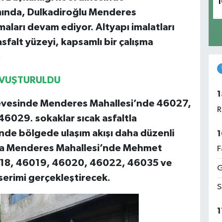
1
amında, Dulkadiroğlu Menderes
maları devam ediyor. Altyapı imalatları
falt yüzeyi, kapsamlı bir çalışma
.
AVUŞTURULDU
1
rçevesinde Menderes Mahallesi’nde 46027,
R
029. sokaklar sıcak asfaltla
inde bölgede ulaşım akışı daha düzenli
1
nda Menderes Mahallesi’nde Mehmet
F
018, 46019, 46020, 46022, 46035 ve
G
serimi gerçekleştirecek.
S
1