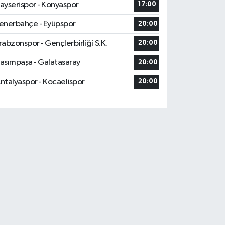
ayserispor - Konyaspor
17:00
enerbahçe - Eyüpspor
20:00
rabzonspor - Gençlerbirliği S.K.
20:00
asımpaşa - Galatasaray
20:00
ntalyaspor - Kocaelispor
20:00