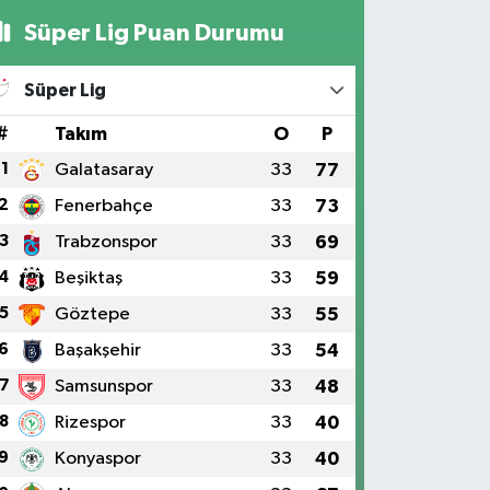
Süper Lig Puan Durumu
Süper Lig
#
Takım
O
P
1
Galatasaray
33
77
2
Fenerbahçe
33
73
3
Trabzonspor
33
69
4
Beşiktaş
33
59
5
Göztepe
33
55
6
Başakşehir
33
54
7
Samsunspor
33
48
8
Rizespor
33
40
9
Konyaspor
33
40