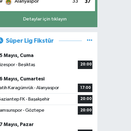
0
Alanyaspor
33
37
Detaylar için tıklayın
Süper Lig Fikstür
5 Mayıs, Cuma
izespor - Beşiktaş
20:00
6 Mayıs, Cumartesi
atih Karagümrük - Alanyaspor
17:00
aziantep FK - Başakşehir
20:00
amsunspor - Göztepe
20:00
7 Mayıs, Pazar