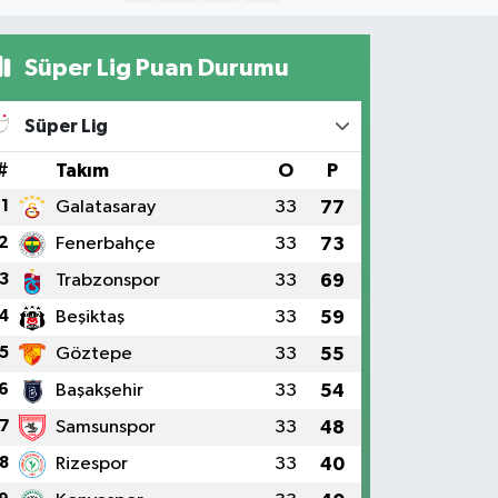
Süper Lig Puan Durumu
Süper Lig
#
Takım
O
P
1
Galatasaray
33
77
2
Fenerbahçe
33
73
3
Trabzonspor
33
69
4
Beşiktaş
33
59
5
Göztepe
33
55
6
Başakşehir
33
54
7
Samsunspor
33
48
8
Rizespor
33
40