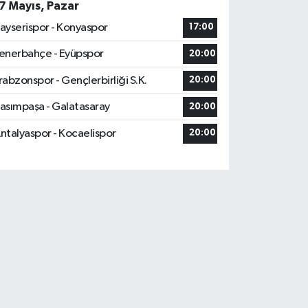
7 Mayıs, Pazar
ayserispor - Konyaspor
17:00
enerbahçe - Eyüpspor
20:00
rabzonspor - Gençlerbirliği S.K.
20:00
asımpaşa - Galatasaray
20:00
ntalyaspor - Kocaelispor
20:00