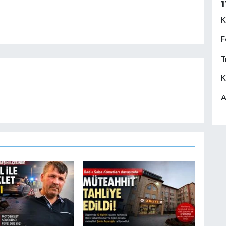
1
K
F
T
K
A