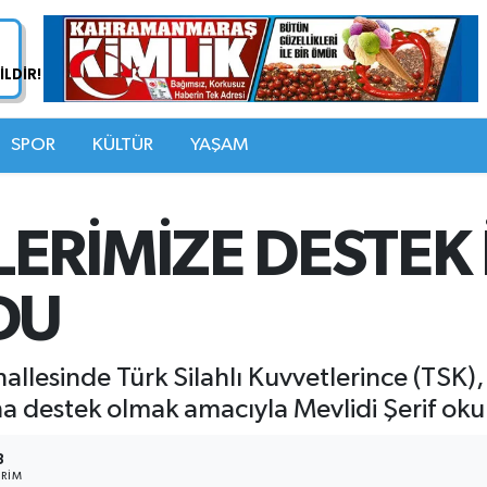
SPOR
KÜLTÜR
YAŞAM
RİMİZE DESTEK İ
DU
llesinde Türk Silahlı Kuvvetlerince (TSK),
ına destek olmak amacıyla Mevlidi Şerif ok
3
RIM