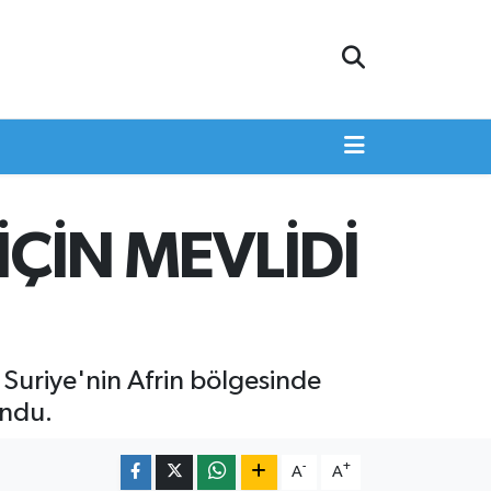
ÇİN MEVLİDİ
 Suriye'nin Afrin bölgesinde
undu.
-
+
A
A