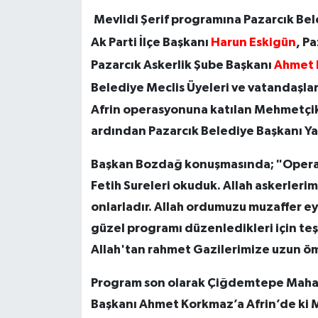
Mevlidi Şerif programına Pazarcık Be
Ak Parti İlçe Başkanı
Harun Eskigün
, P
Pazarcık Askerlik Şube Başkanı
Ahmet 
Belediye Meclis Üyeleri ve vatandaşlar 
Afrin operasyonuna katılan Mehmetçik
ardından Pazarcık Belediye Başkanı Y
Başkan Bozdağ konuşmasında; "Operas
Fetih Sureleri okuduk. Allah askerleri
onlarladır. Allah ordumuzu muzaffer e
güzel programı düzenledikleri için teş
Allah'tan rahmet Gazilerimize uzun öm
Program son olarak Çiğdemtepe Mahalle
Başkanı Ahmet Korkmaz’a Afrin’de ki 