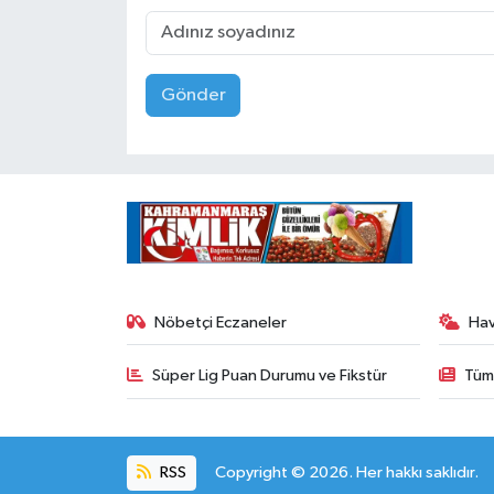
Gönder
Nöbetçi Eczaneler
Ha
Süper Lig Puan Durumu ve Fikstür
Tüm
RSS
Copyright © 2026. Her hakkı saklıdır.