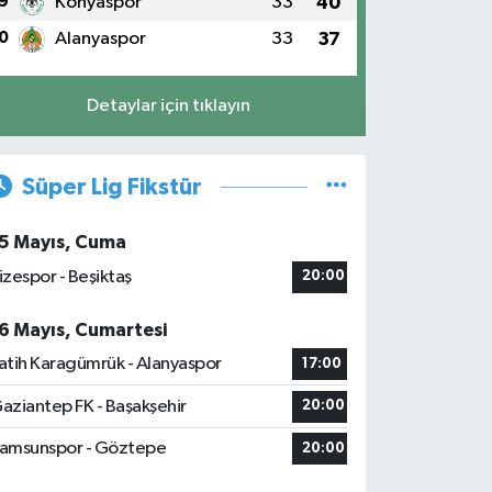
9
Konyaspor
33
40
0
Alanyaspor
33
37
Detaylar için tıklayın
Süper Lig Fikstür
5 Mayıs, Cuma
izespor - Beşiktaş
20:00
6 Mayıs, Cumartesi
atih Karagümrük - Alanyaspor
17:00
aziantep FK - Başakşehir
20:00
amsunspor - Göztepe
20:00