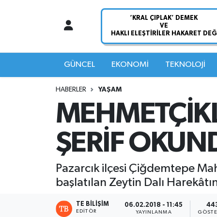
Nöbetçi Eczaneler
Hava Durumu
GÜNCEL
EKONOMİ
TEKNOLOJİ
Namaz Vakitleri
HABERLER
YAŞAM
MEHMETÇİKLE
Trafik Durumu
ŞERİF OKUN
Süper Lig Puan Durumu ve Fikstür
Tüm Manşetler
Pazarcık ilçesi Çiğdemtepe Maha
başlatılan Zeytin Dalı Harekât
Son Dakika Haberleri
TE BILIŞIM
06.02.2018 - 11:45
44
Haber Arşivi
EDITÖR
YAYINLANMA
GÖSTE