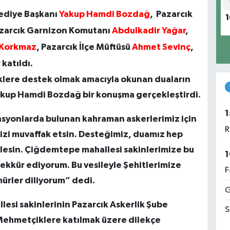
lediye Başkanı
Yakup Hamdi Bozdağ
, Pazarcık
1
azarcık Garnizon Komutanı
Abdulkadir Yağar
,
Korkmaz
, Pazarcık İlçe Müftüsü
Ahmet Sevinç
,
katıldı.
lere destek olmak amacıyla okunan duaların
akup Hamdi Bozdağ bir konuşma gerçekleştirdi.
1
yonlarda bulunan kahraman askerlerimiz için
R
mizi muvaffak etsin. Desteğimiz, duamız hep
ylesin. Çiğdemtepe mahallesi sakinlerimize bu
1
ekkür ediyorum. Bu vesileyle Şehitlerimize
F
ürler diliyorum” dedi.
G
si sakinlerinin Pazarcık Askerlik Şube
S
Mehmetçiklere katılmak üzere dilekçe