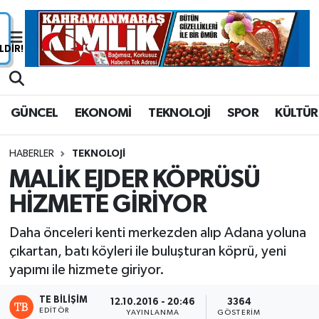
Nöbetçi Eczaneler
Hava Durumu
GÜNCEL
EKONOMİ
TEKNOLOJİ
SPOR
KÜLTÜR
Namaz Vakitleri
HABERLER
TEKNOLOJİ
Trafik Durumu
MALİK EJDER KÖPRÜSÜ
HİZMETE GİRİYOR
Süper Lig Puan Durumu ve Fikstür
Daha önceleri kenti merkezden alıp Adana yoluna
Tüm Manşetler
çıkartan, batı köyleri ile buluşturan köprü, yeni
yapımı ile hizmete giriyor.
Son Dakika Haberleri
TE BILIŞIM
12.10.2016 - 20:46
3364
Haber Arşivi
EDITÖR
YAYINLANMA
GÖSTERIM