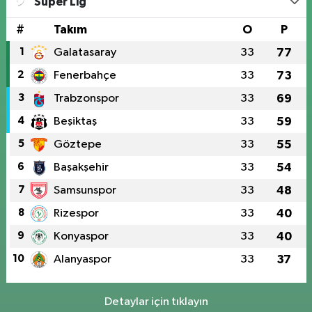
Süper Lig
#
Takım
O
P
1
Galatasaray
33
77
2
Fenerbahçe
33
73
3
Trabzonspor
33
69
4
Beşiktaş
33
59
5
Göztepe
33
55
6
Başakşehir
33
54
7
Samsunspor
33
48
8
Rizespor
33
40
9
Konyaspor
33
40
10
Alanyaspor
33
37
Detaylar için tıklayın