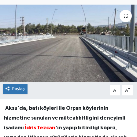
Paylaş
-
+
A
A
Aksu'da, batı köyleri ile Orçan köylerinin
hizmetine sunulan ve müteahhitliğini deneyimli
işadamı
İdris Tezcan
'ın yapıp bitirdiği köprü,