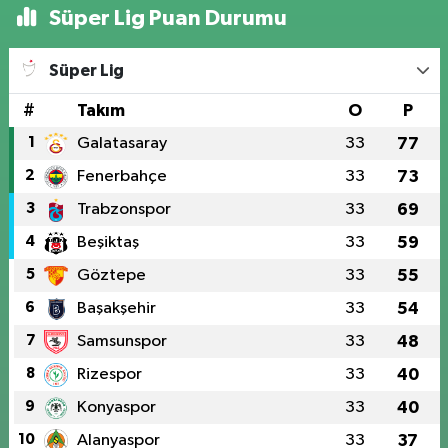
Süper Lig Puan Durumu
Süper Lig
#
Takım
O
P
1
Galatasaray
33
77
2
Fenerbahçe
33
73
3
Trabzonspor
33
69
4
Beşiktaş
33
59
5
Göztepe
33
55
6
Başakşehir
33
54
7
Samsunspor
33
48
8
Rizespor
33
40
9
Konyaspor
33
40
10
Alanyaspor
33
37