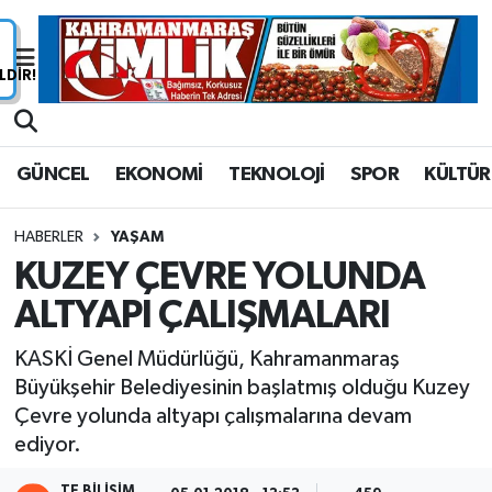
Nöbetçi Eczaneler
Hava Durumu
GÜNCEL
EKONOMİ
TEKNOLOJİ
SPOR
KÜLTÜR
Namaz Vakitleri
HABERLER
YAŞAM
Trafik Durumu
KUZEY ÇEVRE YOLUNDA
ALTYAPI ÇALIŞMALARI
Süper Lig Puan Durumu ve Fikstür
KASKİ Genel Müdürlüğü, Kahramanmaraş
Tüm Manşetler
Büyükşehir Belediyesinin başlatmış olduğu Kuzey
Çevre yolunda altyapı çalışmalarına devam
Son Dakika Haberleri
ediyor.
Haber Arşivi
TE BILIŞIM