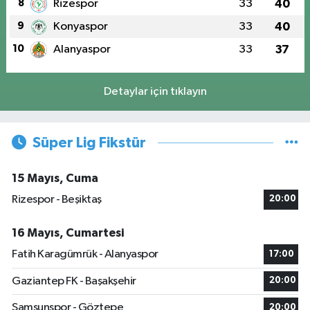
8
Rizespor
33
40
9
Konyaspor
33
40
10
Alanyaspor
33
37
Detaylar için tıklayın
Süper Lig Fikstür
15 Mayıs, Cuma
Rizespor - Beşiktaş
20:00
16 Mayıs, Cumartesi
Fatih Karagümrük - Alanyaspor
17:00
Gaziantep FK - Başakşehir
20:00
Samsunspor - Göztepe
20:00