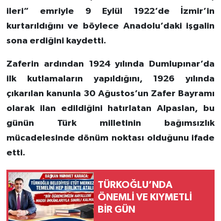
ileri” emriyle 9 Eylül 1922’de İzmir’in
kurtarıldığını ve böylece Anadolu’daki işgalin
sona erdiğini kaydetti.
Zaferin ardından 1924 yılında Dumlupınar’da
ilk kutlamaların yapıldığını, 1926 yılında
çıkarılan kanunla 30 Ağustos’un Zafer Bayramı
olarak ilan edildiğini hatırlatan Alpaslan, bu
günün Türk milletinin bağımsızlık
mücadelesinde dönüm noktası olduğunu ifade
etti.
TÜRKOĞLU’NDA
ÖNEMLİ VE KIYMETLİ
BİR GÜN