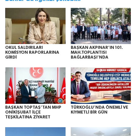
OKUL SALDIRILARI
BAŞKAN AKPINAR’IN 101.
KOMİSYON RAPORLARINA
MAH.TOPLANTISI
GİRDİ
BAĞLARBAŞI’NDA
BAŞKAN TOPTAŞ’TAN MHP
TÜRKOĞLU’NDA ÖNEMLİ VE
ONİKİŞUBAT İLÇE
KIYMETLİ BİR GÜN
TEŞKİLATINA ZİYARET