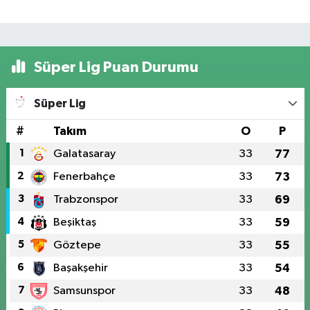
Süper Lig Puan Durumu
Süper Lig
#
Takım
O
P
1
Galatasaray
33
77
2
Fenerbahçe
33
73
3
Trabzonspor
33
69
4
Beşiktaş
33
59
5
Göztepe
33
55
6
Başakşehir
33
54
7
Samsunspor
33
48