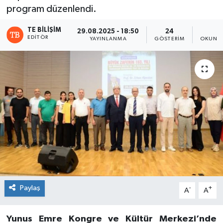
program düzenlendi.
TE BILIŞIM
29.08.2025 - 18:50
24
3
EDITÖR
YAYINLANMA
GÖSTERIM
OKUNMA
Paylaş
-
+
A
A
Yunus Emre Kongre ve Kültür Merkezi’nde