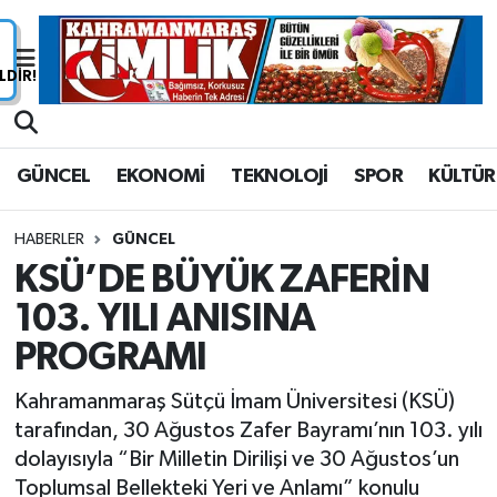
Nöbetçi Eczaneler
Hava Durumu
GÜNCEL
EKONOMİ
TEKNOLOJİ
SPOR
KÜLTÜR
Namaz Vakitleri
HABERLER
GÜNCEL
Trafik Durumu
KSÜ’DE BÜYÜK ZAFERİN
103. YILI ANISINA
Süper Lig Puan Durumu ve Fikstür
PROGRAMI
Tüm Manşetler
Kahramanmaraş Sütçü İmam Üniversitesi (KSÜ)
Son Dakika Haberleri
tarafından, 30 Ağustos Zafer Bayramı’nın 103. yılı
dolayısıyla “Bir Milletin Dirilişi ve 30 Ağustos’un
Haber Arşivi
Toplumsal Bellekteki Yeri ve Anlamı” konulu