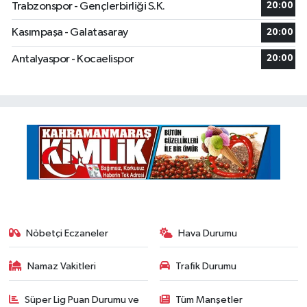
Trabzonspor - Gençlerbirliği S.K.
20:00
Kasımpaşa - Galatasaray
20:00
Antalyaspor - Kocaelispor
20:00
Nöbetçi Eczaneler
Hava Durumu
Namaz Vakitleri
Trafik Durumu
Süper Lig Puan Durumu ve
Tüm Manşetler