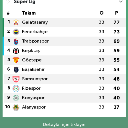
Süper Lig
#
Takım
O
P
1
Galatasaray
33
77
2
Fenerbahçe
33
73
3
Trabzonspor
33
69
4
Beşiktaş
33
59
5
Göztepe
33
55
6
Başakşehir
33
54
7
Samsunspor
33
48
8
Rizespor
33
40
9
Konyaspor
33
40
10
Alanyaspor
33
37
Detaylar için tıklayın