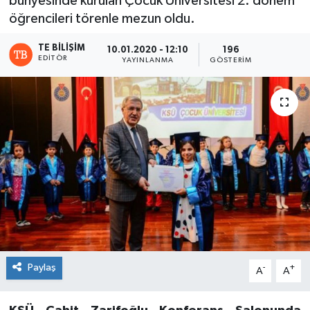
bünyesinde kurulan Çocuk Üniversitesi 2. dönem
öğrencileri törenle mezun oldu.
TE BILIŞIM
10.01.2020 - 12:10
196
EDITÖR
YAYINLANMA
GÖSTERIM
Paylaş
-
+
A
A