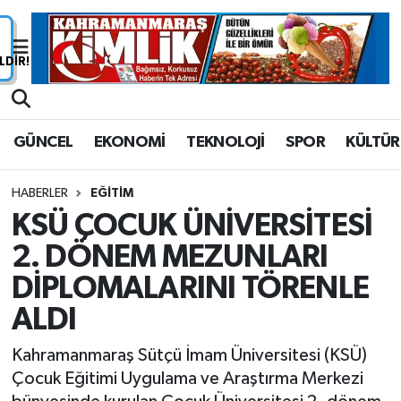
Nöbetçi Eczaneler
Hava Durumu
GÜNCEL
EKONOMİ
TEKNOLOJİ
SPOR
KÜLTÜR
Namaz Vakitleri
HABERLER
EĞİTİM
Trafik Durumu
KSÜ ÇOCUK ÜNİVERSİTESİ
2. DÖNEM MEZUNLARI
Süper Lig Puan Durumu ve Fikstür
DİPLOMALARINI TÖRENLE
Tüm Manşetler
ALDI
Son Dakika Haberleri
Kahramanmaraş Sütçü İmam Üniversitesi (KSÜ)
Çocuk Eğitimi Uygulama ve Araştırma Merkezi
Haber Arşivi