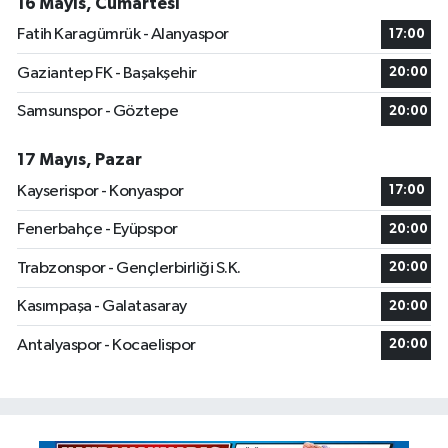
16 Mayıs, Cumartesi
Fatih Karagümrük - Alanyaspor
17:00
Gaziantep FK - Başakşehir
20:00
Samsunspor - Göztepe
20:00
17 Mayıs, Pazar
Kayserispor - Konyaspor
17:00
Fenerbahçe - Eyüpspor
20:00
Trabzonspor - Gençlerbirliği S.K.
20:00
Kasımpaşa - Galatasaray
20:00
Antalyaspor - Kocaelispor
20:00