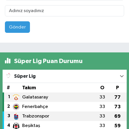
Gönder
Süper Lig Puan Durumu
Süper Lig
#
Takım
O
P
1
Galatasaray
33
77
2
Fenerbahçe
33
73
3
Trabzonspor
33
69
4
Beşiktaş
33
59