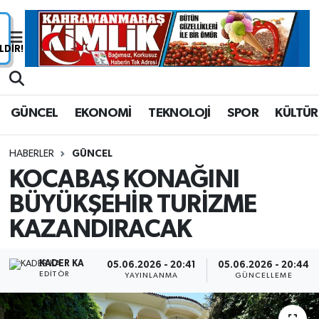
Nöbetçi Eczaneler
Hava Durumu
GÜNCEL
EKONOMİ
TEKNOLOJİ
SPOR
KÜLTÜR
Namaz Vakitleri
HABERLER
GÜNCEL
Trafik Durumu
KOCABAŞ KONAĞINI
BÜYÜKŞEHİR TURİZME
Süper Lig Puan Durumu ve Fikstür
KAZANDIRACAK
Tüm Manşetler
KADER KA
05.06.2026 - 20:41
05.06.2026 - 20:44
Son Dakika Haberleri
EDITÖR
YAYINLANMA
GÜNCELLEME
Haber Arşivi