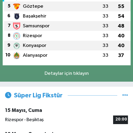
5
Göztepe
33
55
6
Başakşehir
33
54
7
Samsunspor
33
48
8
Rizespor
33
40
9
Konyaspor
33
40
10
Alanyaspor
33
37
Detaylar için tıklayın
Süper Lig Fikstür
15 Mayıs, Cuma
Rizespor - Beşiktaş
20:00