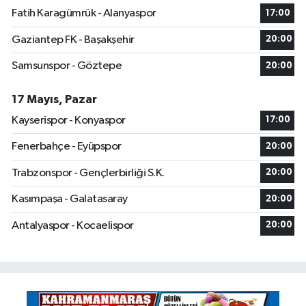
Fatih Karagümrük - Alanyaspor
17:00
Gaziantep FK - Başakşehir
20:00
Samsunspor - Göztepe
20:00
17 Mayıs, Pazar
Kayserispor - Konyaspor
17:00
Fenerbahçe - Eyüpspor
20:00
Trabzonspor - Gençlerbirliği S.K.
20:00
Kasımpaşa - Galatasaray
20:00
Antalyaspor - Kocaelispor
20:00