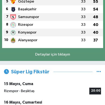
5
Göztepe
33
55
6
Başakşehir
33
54
7
Samsunspor
33
48
8
Rizespor
33
40
9
Konyaspor
33
40
10
Alanyaspor
33
37
Detaylar için tıklayın
Süper Lig Fikstür
15 Mayıs, Cuma
Rizespor - Beşiktaş
20:00
16 Mayıs, Cumartesi