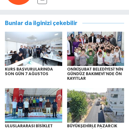
Bunlar da ilginizi çekebilir
KURS BAŞVURULARINDA
ONİKİŞUBAT BELEDİYESİ’NİN
SON GÜN 7 AĞUSTOS
GÜNDÜZ BAKIMEVİ’NDE ÖN
KAYITLAR
ULUSLARARASI BİSİKLET
BÜYÜKŞEHİRLE PAZARCIK