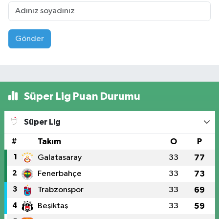
Gönder
Süper Lig Puan Durumu
Süper Lig
#
Takım
O
P
1
Galatasaray
33
77
2
Fenerbahçe
33
73
3
Trabzonspor
33
69
4
Beşiktaş
33
59