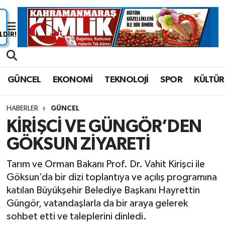
Nöbetçi Eczaneler
Hava Durumu
GÜNCEL
EKONOMİ
TEKNOLOJİ
SPOR
KÜLTÜR
Namaz Vakitleri
HABERLER
GÜNCEL
Trafik Durumu
KİRİŞCİ VE GÜNGÖR’DEN
GÖKSUN ZİYARETİ
Süper Lig Puan Durumu ve Fikstür
Tarım ve Orman Bakanı Prof. Dr. Vahit Kirişci ile
Tüm Manşetler
Göksun’da bir dizi toplantıya ve açılış programına
katılan Büyükşehir Belediye Başkanı Hayrettin
Son Dakika Haberleri
Güngör, vatandaşlarla da bir araya gelerek
sohbet etti ve taleplerini dinledi.
Haber Arşivi