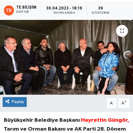
TE BILIŞIM
30.04.2023 - 18:19
39
EDITÖR
YAYINLANMA
GÖSTERIM
Paylaş
-
+
A
A
Büyükşehir Belediye Başkanı
Hayrettin Güngör,
Tarım ve Orman Bakanı ve AK Parti 28. Dönem