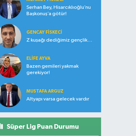
Serhan Bey, Hisarcıklıoğlu’nu
Başkonuş’a götür!
GENCAY FİSKECİ
Z kuşağı dediğimiz gençlik…
ELIFE AYVA
Bazen gemileri yakmak
gerekiyor!
MUSTAFA ARGUZ
Altyapı varsa gelecek vardır
Süper Lig Puan Durumu