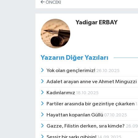
ÖNCEKI
Yadigar ERBAY
Yazarın Diğer Yazıları
Yok olan gençlerimiz!
26.10.2025
Adalet arayan anne ve Ahmet Minguzzi
Kadınlarımız
18.10.2025
Partiler arasında bir gezintiye çıkarken
1
Hayattan koparılan Güllü
07.10.2025
Gazze, Filistin derken, sıra kimde?
26.0
Sessiz bir şarkı gibisin!
14.09.2025