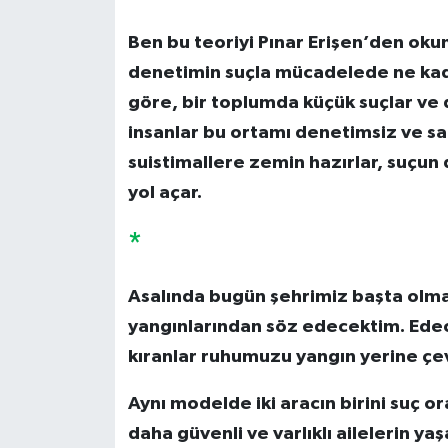
Ben bu teoriyi Pınar Erişen’den ok
denetimin suçla mücadelede ne kada
göre, bir toplumda küçük suçlar ve
insanlar bu ortamı denetimsiz ve sah
suistimallere zemin hazırlar, suçun 
yol açar.
*
Asalında bugün şehrimiz başta olm
yangınlarından söz edecektim. Edece
kıranlar ruhumuzu yangın yerine çe
Aynı modelde iki aracın birini suç o
daha güvenli ve varlıklı ailelerin ya