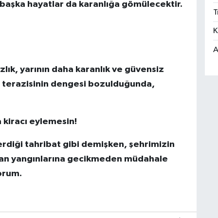
n başka hayatlar da karanlığa gömülecektir.
T
K
A
lık, yarının daha karanlık ve güvensiz
t terazisinin dengesi bozulduğunda,
a kiracı eylemesin!
rdiği tahribat gibi demişken, şehrimizin
man yangınlarına gecikmeden müdahale
orum.