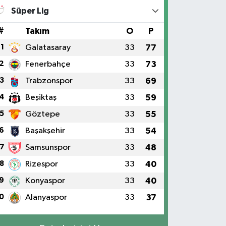
Süper Lig
#
Takım
O
P
1
Galatasaray
33
77
2
Fenerbahçe
33
73
3
Trabzonspor
33
69
4
Beşiktaş
33
59
5
Göztepe
33
55
6
Başakşehir
33
54
7
Samsunspor
33
48
8
Rizespor
33
40
9
Konyaspor
33
40
0
Alanyaspor
33
37