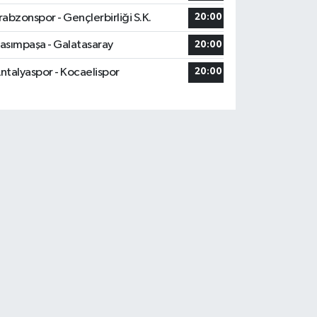
rabzonspor - Gençlerbirliği S.K.
20:00
asımpaşa - Galatasaray
20:00
ntalyaspor - Kocaelispor
20:00