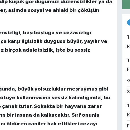
 edip küçük gördüğümüz düzensizlikler ya da
r, aslında sosyal ve ahlaki bir çöküşün
nsizliği, başıboşluğu ve cezasızlığı
1
ça karşı ilgisizlik duygusu büyür, yayılır ve
R
z birçok adaletsizlik, işte bu sessiz
1
F
G
ğunda, büyük yolsuzluklar meşruymuş gibi
S
kötüye kullanmasına sessiz kalındığında, bu
1
e çanak tutar. Sokakta bir hayvana zarar
n bir insana da kalkacaktır. Sırf onunla
K
nı öldüren caniler hak ettikleri cezayı
F