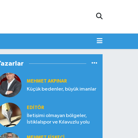
Yazarlar
MEHMET AKPINAR
Küçük bedenler, büyük imanlar
EDITÖR
İletişimi olmayan bölgeler,
İstiklalspor ve Kılavuzlu yolu
MEHMET FİSKECİ