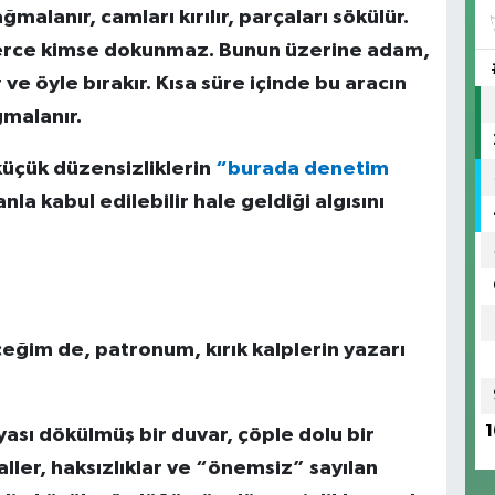
malanır, camları kırılır, parçaları sökülür.
lerce kimse dokunmaz. Bunun üzerine adam,
 ve öyle bırakır. Kısa süre içinde bu aracın
ğmalanır.
küçük düzensizliklerin
“burada denetim
la kabul edilebilir hale geldiği algısını
eğim de, patronum, kırık kalplerin yazarı
1
oyası dökülmüş bir duvar, çöple dolu bir
ler, haksızlıklar ve “önemsiz” sayılan