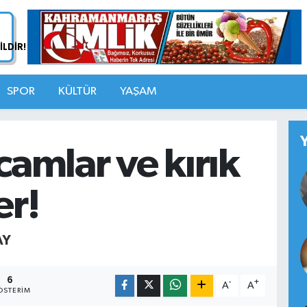
SPOR
KÜLTÜR
YAŞAM
 camlar ve kırık
er!
AY
6
-
+
A
A
STERIM