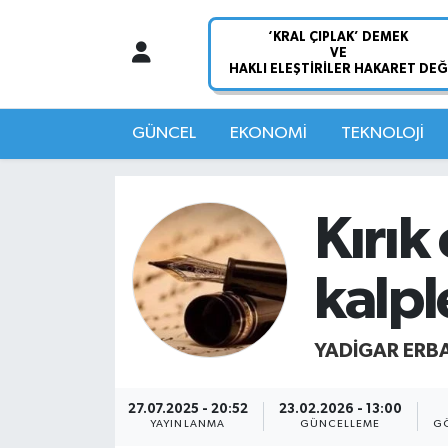
Nöbetçi Eczaneler
Hava Durumu
GÜNCEL
EKONOMİ
TEKNOLOJİ
Namaz Vakitleri
Kırık
Trafik Durumu
kalpl
Süper Lig Puan Durumu ve Fikstür
Tüm Manşetler
YADIGAR ERB
Son Dakika Haberleri
27.07.2025 - 20:52
23.02.2026 - 13:00
YAYINLANMA
GÜNCELLEME
GÖ
Haber Arşivi