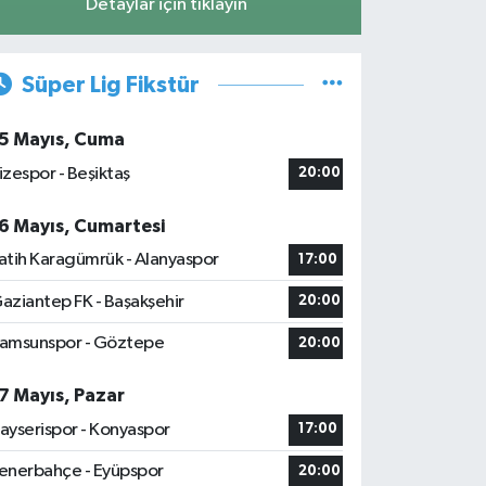
Detaylar için tıklayın
Süper Lig Fikstür
5 Mayıs, Cuma
izespor - Beşiktaş
20:00
6 Mayıs, Cumartesi
atih Karagümrük - Alanyaspor
17:00
aziantep FK - Başakşehir
20:00
amsunspor - Göztepe
20:00
7 Mayıs, Pazar
ayserispor - Konyaspor
17:00
enerbahçe - Eyüpspor
20:00