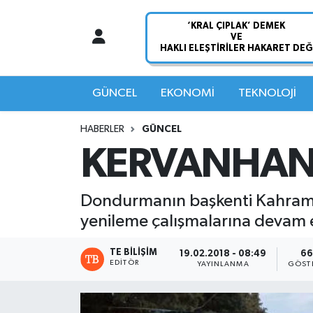
Nöbetçi Eczaneler
Hava Durumu
GÜNCEL
EKONOMİ
TEKNOLOJİ
Namaz Vakitleri
HABERLER
GÜNCEL
KERVANHAN,
Trafik Durumu
Süper Lig Puan Durumu ve Fikstür
Dondurmanın başkenti Kahrama
yenileme çalışmalarına devam 
Tüm Manşetler
TE BILIŞIM
19.02.2018 - 08:49
66
EDITÖR
Son Dakika Haberleri
YAYINLANMA
GÖST
Haber Arşivi