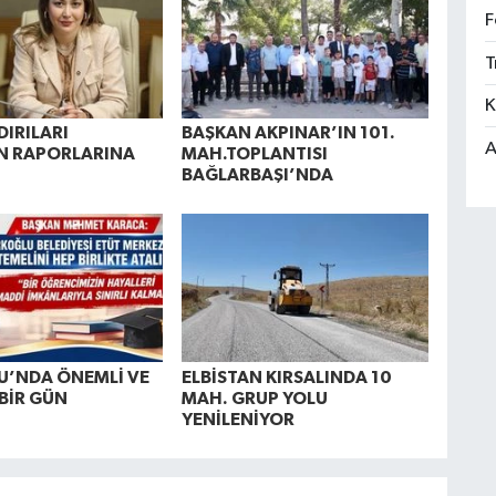
F
T
K
DIRILARI
BAŞKAN AKPINAR’IN 101.
A
N RAPORLARINA
MAH.TOPLANTISI
BAĞLARBAŞI’NDA
U’NDA ÖNEMLİ VE
ELBİSTAN KIRSALINDA 10
 BİR GÜN
MAH. GRUP YOLU
YENİLENİYOR