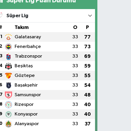
Süper Lig Puan Durumu
Süper Lig
#
Takım
O
P
1
Galatasaray
33
77
2
Fenerbahçe
33
73
3
Trabzonspor
33
69
4
Beşiktaş
33
59
5
Göztepe
33
55
6
Başakşehir
33
54
7
Samsunspor
33
48
8
Rizespor
33
40
9
Konyaspor
33
40
0
Alanyaspor
33
37