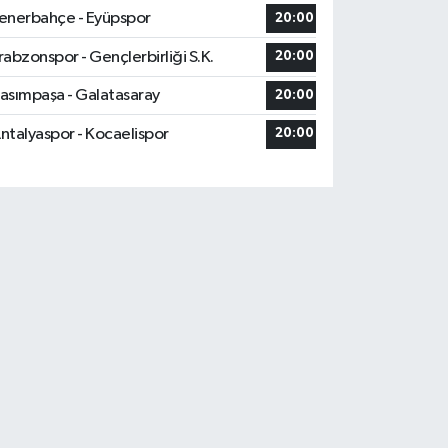
enerbahçe - Eyüpspor
20:00
rabzonspor - Gençlerbirliği S.K.
20:00
asımpaşa - Galatasaray
20:00
ntalyaspor - Kocaelispor
20:00