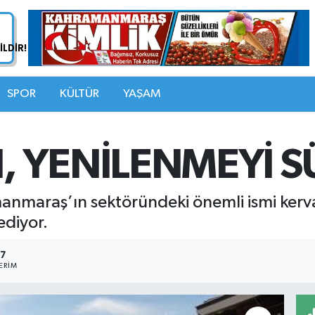
SPOR
KÜLTÜR
YAŞAM
 YENİLENMEYİ 
nmaraş’ın sektöründeki önemli ismi ker
ediyor.
7
ERIM