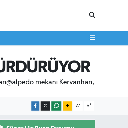
SÜRDÜRÜYOR
van@alpedo mekanı Kervanhan,
-
+
A
A