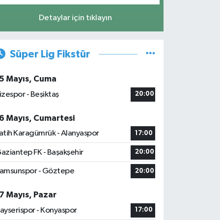
Detaylar için tıklayın
Süper Lig Fikstür
5 Mayıs, Cuma
izespor - Beşiktaş
20:00
6 Mayıs, Cumartesi
atih Karagümrük - Alanyaspor
17:00
aziantep FK - Başakşehir
20:00
amsunspor - Göztepe
20:00
7 Mayıs, Pazar
ayserispor - Konyaspor
17:00