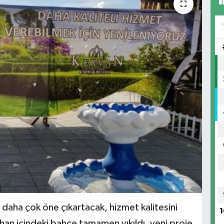
aha çok öne çıkartacak, hizmet kalitesini
1
anhan içindeki bahçe tamamen yıkıldı, yeni proje