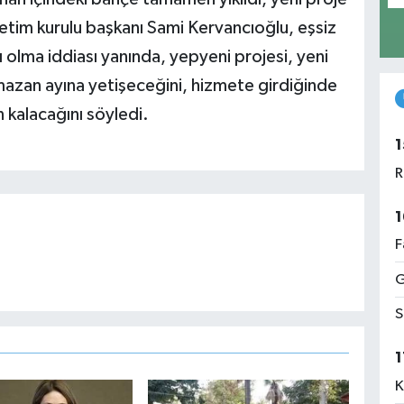
tim kurulu başkanı Sami Kervancıoğlu, eşsiz
ı olma iddiası yanında, yepyeni projesi, yeni
amazan ayına yetişeceğini, hizmete girdiğinde
 kalacağını söyledi.
1
R
1
F
G
S
1
K