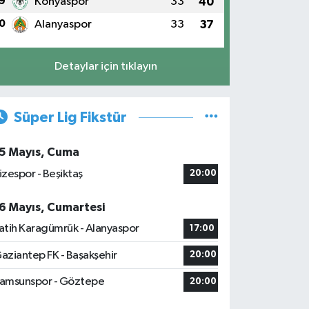
9
Konyaspor
33
40
0
Alanyaspor
33
37
Detaylar için tıklayın
Süper Lig Fikstür
5 Mayıs, Cuma
izespor - Beşiktaş
20:00
6 Mayıs, Cumartesi
atih Karagümrük - Alanyaspor
17:00
aziantep FK - Başakşehir
20:00
amsunspor - Göztepe
20:00