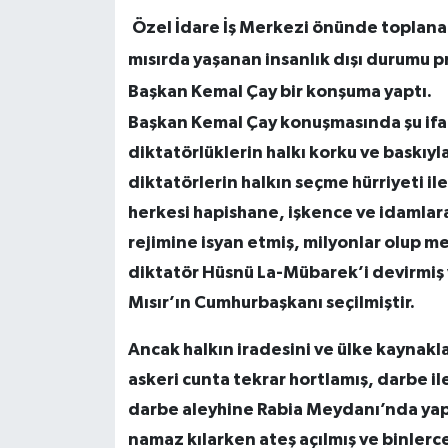
Özel İdare İş Merkezi önünde toplanan A
mısırda yaşanan insanlık dışı durumu pr
Başkan Kemal Çay bir konşuma yaptı.
Başkan Kemal Çay konuşmasında şu ifade
diktatörlüklerin halkı korku ve baskıyl
diktatörlerin halkın seçme hürriyeti il
herkesi hapishane, işkence ve idamlara
rejimine isyan etmiş, milyonlar olup me
diktatör Hüsnü La-Mübarek’i devirmiş
Mısır’ın Cumhurbaşkanı seçilmiştir.
Ancak halkın iradesini ve ülke kaynakl
askeri cunta tekrar hortlamış, darbe i
darbe aleyhine Rabia Meydanı’nda yapıl
namaz kılarken ateş açılmış ve binlerce