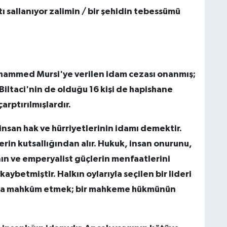
tı sallanıyor zalimin / bir şehidin tebessümü
uhammed Mursi'ye verilen idam cezası onanmış;
ltaci'nin de olduğu 16 kişi de hapishane
arptırılmışlardır.
insan hak ve hürriyetlerinin idamı demektir.
in kutsallığından alır. Hukuk, insan onurunu,
nın ve emperyalist güçlerin menfaatlerini
ybetmiştir. Halkın oylarıyla seçilen bir lideri
dama mahkûm etmek; bir mahkeme hükmünün