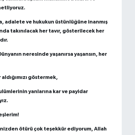
netliyoruz.
na, adalete ve hukukun üstünlüğüne inanmış
ında takınılacak her tavır, gösterilecek her
dır.
 Dünyanın neresinde yaşanırsa yaşansın, her
er aldığımızı göstermek,
ulümlerinin yanlarına kar ve payidar
yız.
eşlerim!
inizden ötürü çok teşekkür ediyorum, Allah