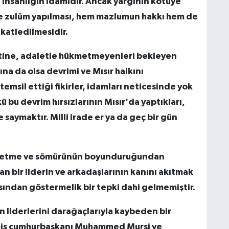
e insanlığın idamıdır. Ancak yargının kötüye
le zulüm yapılması, hem mazlumun hakkı hem de
katledilmesidir.
tine, adaletle hükmetmeyenleri bekleyen
ına da olsa devrimi ve Mısır halkını
temsil ettiği fikirler, idamları neticesinde yok
 bu devrim hırsızlarının Mısır'da yaptıkları,
e saymaktır. Milli irade er ya da geç bir gün
kmetme ve sömürünün boyunduruğundan
n bir liderin ve arkadaşlarının kanını akıtmak
sından göstermelik bir tepki dahi gelmemiştir.
n liderlerini darağaçlarıyla kaybeden bir
çilmiş cumhurbaşkanı Muhammed Mursi ve