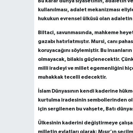
Bu karar dünya siyasetinin, adaletin v
kullanılması, adalet mekanizması eliy
hukukun evrensel ülküsü olan adaletin 
Biltaci, savunmasında, mahkeme heye
gazabı hatırlatmıştır. Mursi, canı pahas
koruyacağını söylemiştir. Bu insanların 
olmayacak, bilakis güçlenecektir. Çünkü
milli iradeyi ve millet egemenliğini hiç
muhakkak tecelli edecektir.
İslam Dünyasının kendi kaderine hü
kurtulma iradesinin sembollerinden ola
için sergilenen bu vahşete, Batı dünya
Ülkesinin kaderini değiştirmeye çalışa
milletin evlatları olarak; Mısır’ın se