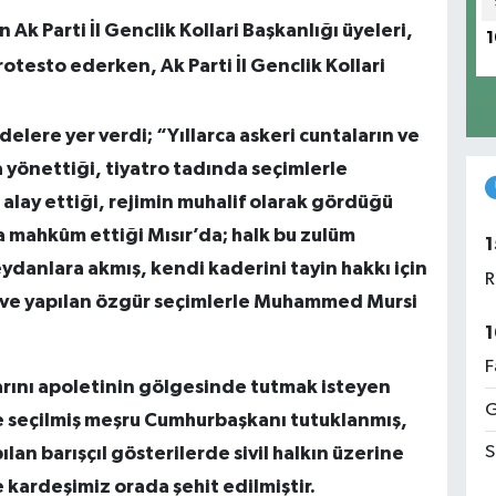
k Parti İl Genclik Kollari Başkanlığı üyeleri,
1
otesto ederken, Ak Parti İl Genclik Kollari
lere yer verdi; “Yıllarca askeri cuntaların ve
a yönettiği, tiyatro tadında seçimlerle
e alay ettiği, rejimin muhalif olarak gördüğü
 mahkûm ettiği Mısır’da; halk bu zulüm
1
ydanlara akmış, kendi kaderini tayin hakkı için
R
 ve yapılan özgür seçimlerle Muhammed Mursi
1
F
arını apoletinin gölgesinde tutmak isteyen
G
le seçilmiş meşru Cumhurbaşkanı tutuklanmış,
S
an barışçıl gösterilerde sivil halkın üzerine
 kardeşimiz orada şehit edilmiştir.