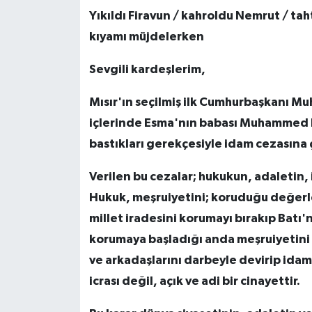
Yıkıldı Firavun / kahroldu Nemrut / tah
kıyamı müjdelerken
Sevgili kardeşlerim,
Mısır'ın seçilmiş ilk Cumhurbaşkanı M
içlerinde Esma'nın babası Muhammed Bi
bastıkları gerekçesiyle idam cezasına ç
Verilen bu cezalar; hukukun, adaletin, 
Hukuk, meşruiyetini; koruduğu değerler
millet iradesini korumayı bırakıp Batı'
korumaya başladığı anda meşruiyetini ka
ve arkadaşlarını darbeyle devirip i
icrası değil, açık ve adi bir cinayettir.