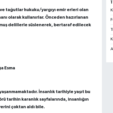
1
e tağutlar hukuku/yargıyı emir erleri olan
K
manı olarak kullanırlar. Önceden hazırlanan
F
muş delillerle süslenerek, bertaraf edilecek
T
K
A
ğa Esma
 yaşanmamaktadır. İnsanlık tarihiyle yaşıt bu
ü tarihin karanlık sayfalarında, insanlığın
rini çoktan aldı bile.