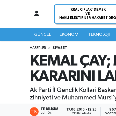
Nöbetçi Eczaneler
Hava Durumu
GÜNCEL
EKONOMİ
TEKNOLOJİ
Namaz Vakitleri
HABERLER
SİYASET
KEMAL ÇAY; 
Trafik Durumu
KARARINI L
Süper Lig Puan Durumu ve Fikstür
Tüm Manşetler
Ak Parti İl Genclik Kollari Ba
zihniyeti ve Muhammed Mursi’ye
Son Dakika Haberleri
TE BILIŞIM
17.06.2015 - 12:25
967
Haber Arşivi
EDITÖR
YAYINLANMA
GÖSTE