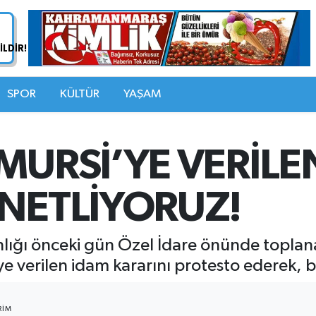
SPOR
KÜLTÜR
YAŞAM
MURSİ’YE VERİLE
ANETLİYORUZ!
şkanlığı önceki gün Özel İdare önünde topl
 verilen idam kararını protesto ederek, bu
RIM