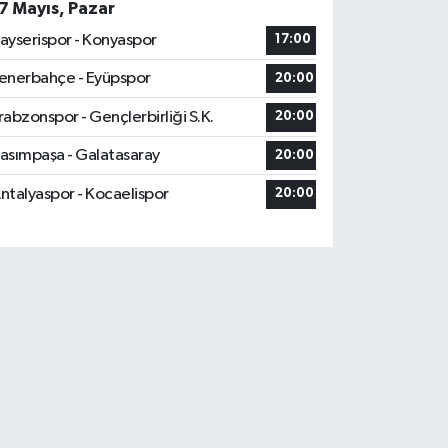
7 Mayıs, Pazar
ayserispor - Konyaspor
17:00
enerbahçe - Eyüpspor
20:00
rabzonspor - Gençlerbirliği S.K.
20:00
asımpaşa - Galatasaray
20:00
ntalyaspor - Kocaelispor
20:00