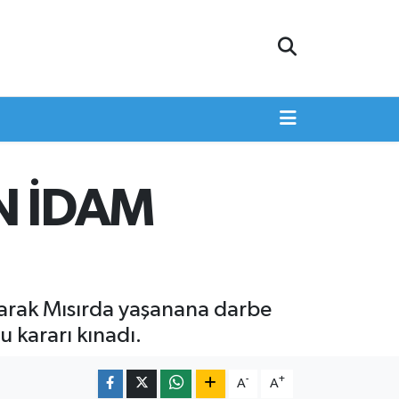
N İDAM
anarak Mısırda yaşanana darbe
 kararı kınadı.
-
+
A
A