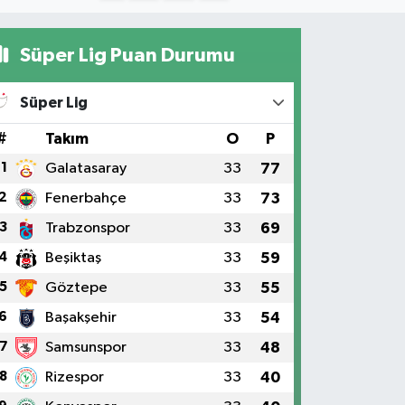
Süper Lig Puan Durumu
Süper Lig
#
Takım
O
P
1
Galatasaray
33
77
2
Fenerbahçe
33
73
3
Trabzonspor
33
69
4
Beşiktaş
33
59
5
Göztepe
33
55
6
Başakşehir
33
54
7
Samsunspor
33
48
8
Rizespor
33
40