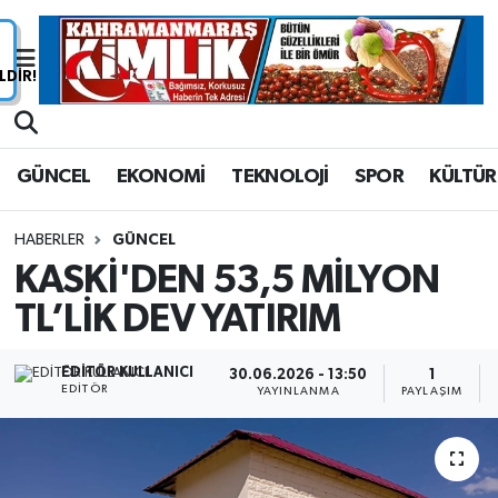
Nöbetçi Eczaneler
Hava Durumu
GÜNCEL
EKONOMİ
TEKNOLOJİ
SPOR
KÜLTÜR
Namaz Vakitleri
HABERLER
GÜNCEL
Trafik Durumu
KASKİ'DEN 53,5 MİLYON
TL’LİK DEV YATIRIM
Süper Lig Puan Durumu ve Fikstür
Tüm Manşetler
EDITÖR KULLANICI
30.06.2026 - 13:50
1
EDITÖR
YAYINLANMA
PAYLAŞIM
Son Dakika Haberleri
Haber Arşivi