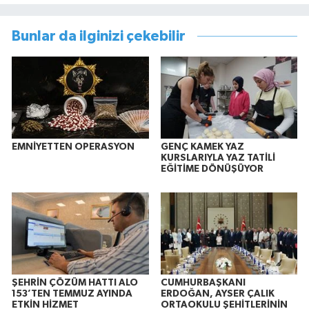
Bunlar da ilginizi çekebilir
EMNİYETTEN OPERASYON
GENÇ KAMEK YAZ
KURSLARIYLA YAZ TATİLİ
EĞİTİME DÖNÜŞÜYOR
ŞEHRİN ÇÖZÜM HATTI ALO
CUMHURBAŞKANI
153’TEN TEMMUZ AYINDA
ERDOĞAN, AYSER ÇALIK
ETKİN HİZMET
ORTAOKULU ŞEHİTLERİNİN