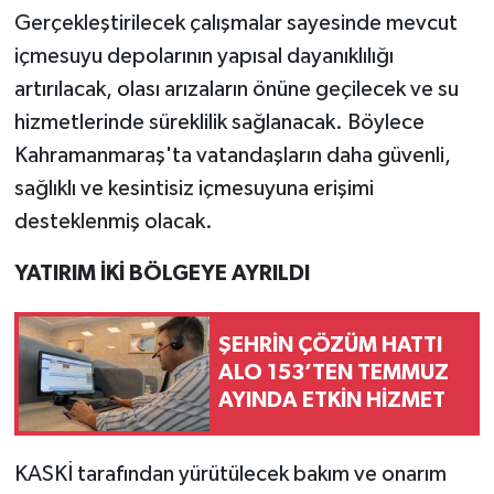
Gerçekleştirilecek çalışmalar sayesinde mevcut
içmesuyu depolarının yapısal dayanıklılığı
artırılacak, olası arızaların önüne geçilecek ve su
hizmetlerinde süreklilik sağlanacak. Böylece
Kahramanmaraş'ta vatandaşların daha güvenli,
sağlıklı ve kesintisiz içmesuyuna erişimi
desteklenmiş olacak.
YATIRIM İKİ BÖLGEYE AYRILDI
ŞEHRİN ÇÖZÜM HATTI
ALO 153’TEN TEMMUZ
AYINDA ETKİN HİZMET
KASKİ tarafından yürütülecek bakım ve onarım