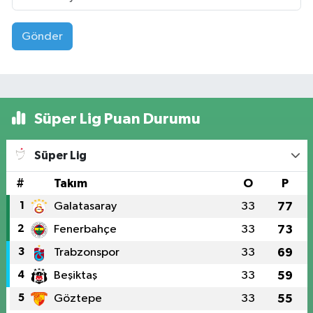
Gönder
Süper Lig Puan Durumu
Süper Lig
#
Takım
O
P
1
Galatasaray
33
77
2
Fenerbahçe
33
73
3
Trabzonspor
33
69
4
Beşiktaş
33
59
5
Göztepe
33
55