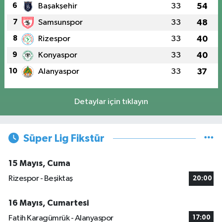
6
Başakşehir
33
54
7
Samsunspor
33
48
8
Rizespor
33
40
9
Konyaspor
33
40
10
Alanyaspor
33
37
Detaylar için tıklayın
Süper Lig Fikstür
15 Mayıs, Cuma
Rizespor - Beşiktaş
20:00
16 Mayıs, Cumartesi
Fatih Karagümrük - Alanyaspor
17:00