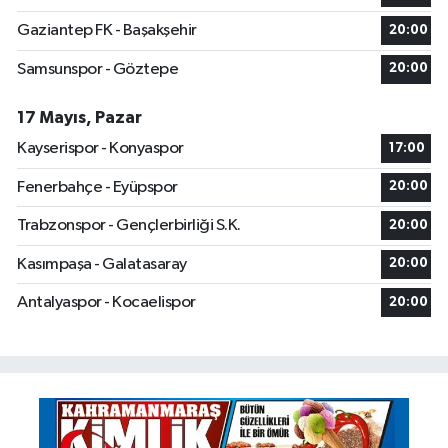
Gaziantep FK - Başakşehir
20:00
Samsunspor - Göztepe
20:00
17 Mayıs, Pazar
Kayserispor - Konyaspor
17:00
Fenerbahçe - Eyüpspor
20:00
Trabzonspor - Gençlerbirliği S.K.
20:00
Kasımpaşa - Galatasaray
20:00
Antalyaspor - Kocaelispor
20:00