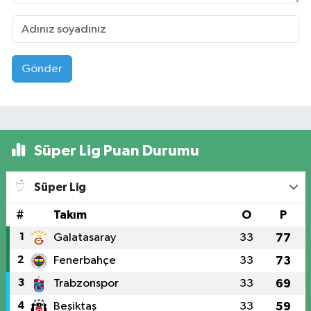
Gönder
Süper Lig Puan Durumu
Süper Lig
#
Takım
O
P
1
Galatasaray
33
77
2
Fenerbahçe
33
73
3
Trabzonspor
33
69
4
Beşiktaş
33
59