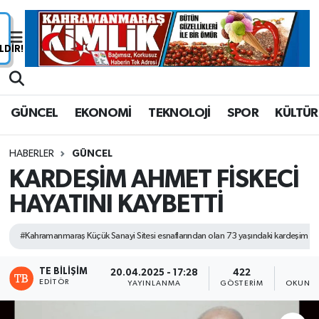
Nöbetçi Eczaneler
Hava Durumu
GÜNCEL
EKONOMİ
TEKNOLOJİ
SPOR
KÜLTÜR
Namaz Vakitleri
HABERLER
GÜNCEL
Trafik Durumu
KARDEŞİM AHMET FİSKECİ
HAYATINI KAYBETTİ
Süper Lig Puan Durumu ve Fikstür
Tüm Manşetler
#Kahramanmaraş Küçük Sanayi Sitesi esnaflarından olan 73 yaşındaki kardeşim Ahme
Son Dakika Haberleri
TE BILIŞIM
20.04.2025 - 17:28
422
1
EDITÖR
YAYINLANMA
GÖSTERIM
OKUNMA
Haber Arşivi