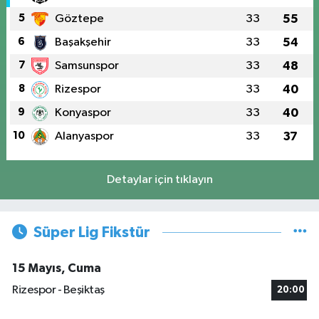
5
Göztepe
33
55
6
Başakşehir
33
54
7
Samsunspor
33
48
8
Rizespor
33
40
9
Konyaspor
33
40
10
Alanyaspor
33
37
Detaylar için tıklayın
Süper Lig Fikstür
15 Mayıs, Cuma
Rizespor - Beşiktaş
20:00