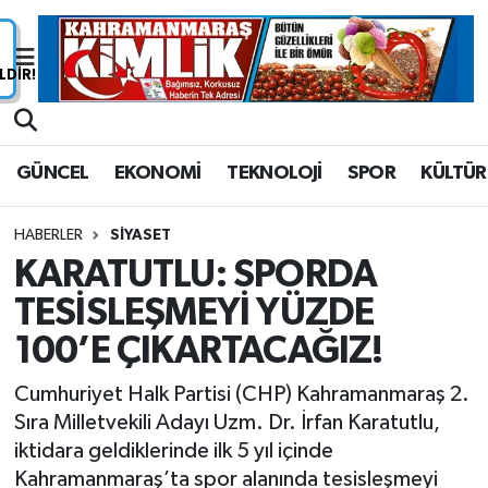
Nöbetçi Eczaneler
Hava Durumu
GÜNCEL
EKONOMİ
TEKNOLOJİ
SPOR
KÜLTÜR
Namaz Vakitleri
HABERLER
SİYASET
Trafik Durumu
KARATUTLU: SPORDA
TESİSLEŞMEYİ YÜZDE
Süper Lig Puan Durumu ve Fikstür
100’E ÇIKARTACAĞIZ!
Tüm Manşetler
Cumhuriyet Halk Partisi (CHP) Kahramanmaraş 2.
Son Dakika Haberleri
Sıra Milletvekili Adayı Uzm. Dr. İrfan Karatutlu,
iktidara geldiklerinde ilk 5 yıl içinde
Haber Arşivi
Kahramanmaraş’ta spor alanında tesisleşmeyi