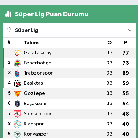
Süper Lig Puan Durumu
Süper Lig
#
Takım
O
P
1
Galatasaray
33
77
2
Fenerbahçe
33
73
3
Trabzonspor
33
69
4
Beşiktaş
33
59
5
Göztepe
33
55
6
Başakşehir
33
54
7
Samsunspor
33
48
8
Rizespor
33
40
9
Konyaspor
33
40