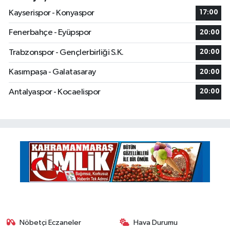
Kayserispor - Konyaspor
17:00
Fenerbahçe - Eyüpspor
20:00
Trabzonspor - Gençlerbirliği S.K.
20:00
Kasımpaşa - Galatasaray
20:00
Antalyaspor - Kocaelispor
20:00
Nöbetçi Eczaneler
Hava Durumu