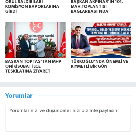
OKUL SALDIRILARI
BAŞKAN AKPINAR’IN 101.
KOMİSYON RAPORLARINA
MAH.TOPLANTISI
GİRDİ
BAĞLARBAŞI’NDA
BAŞKAN TOPTAŞ’TAN MHP
TÜRKOĞLU’NDA ÖNEMLİ VE
ONİKİŞUBAT İLÇE
KIYMETLİ BİR GÜN
TEŞKİLATINA ZİYARET
Yorumlar