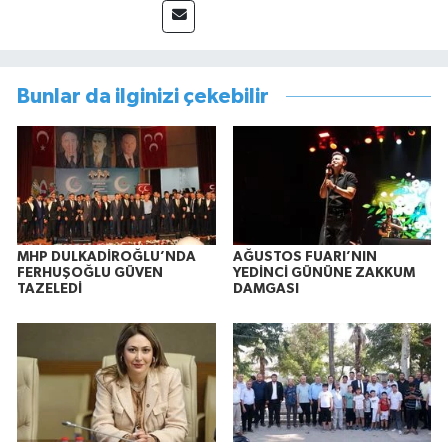
Bunlar da ilginizi çekebilir
MHP DULKADİROĞLU’NDA
AĞUSTOS FUARI’NIN
FERHUŞOĞLU GÜVEN
YEDİNCİ GÜNÜNE ZAKKUM
TAZELEDİ
DAMGASI