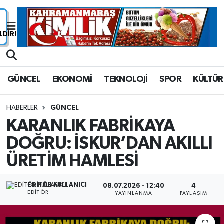
Nöbetçi Eczaneler
Hava Durumu
GÜNCEL
EKONOMİ
TEKNOLOJİ
SPOR
KÜLTÜR
Namaz Vakitleri
HABERLER
GÜNCEL
Trafik Durumu
KARANLIK FABRİKAYA
DOĞRU: İSKUR’DAN AKILLI
Süper Lig Puan Durumu ve Fikstür
ÜRETİM HAMLESİ
Tüm Manşetler
EDITÖR KULLANICI
08.07.2026 - 12:40
4
Son Dakika Haberleri
EDITÖR
YAYINLANMA
PAYLAŞIM
Haber Arşivi