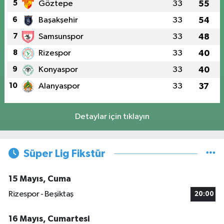
5
Göztepe
33
55
6
Başakşehir
33
54
7
Samsunspor
33
48
8
Rizespor
33
40
9
Konyaspor
33
40
10
Alanyaspor
33
37
Detaylar için tıklayın
Süper Lig Fikstür
15 Mayıs, Cuma
Rizespor - Beşiktaş
20:00
16 Mayıs, Cumartesi