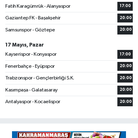
Fatih Karagümrük - Alanyaspor
17:00
Gaziantep FK - Başakşehir
20:00
Samsunspor - Göztepe
20:00
17 Mayıs, Pazar
Kayserispor - Konyaspor
17:00
Fenerbahçe - Eyüpspor
20:00
Trabzonspor - Gençlerbirliği S.K.
20:00
Kasımpaşa - Galatasaray
20:00
Antalyaspor - Kocaelispor
20:00