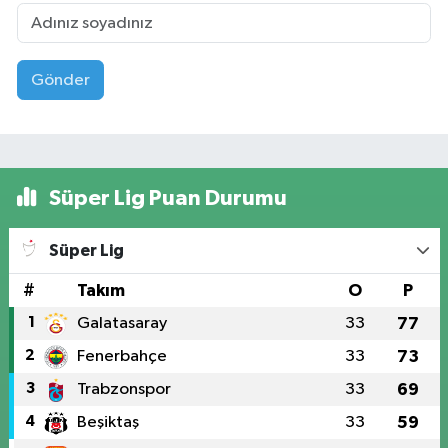
Gönder
Süper Lig Puan Durumu
Süper Lig
#
Takım
O
P
1
Galatasaray
33
77
2
Fenerbahçe
33
73
3
Trabzonspor
33
69
4
Beşiktaş
33
59