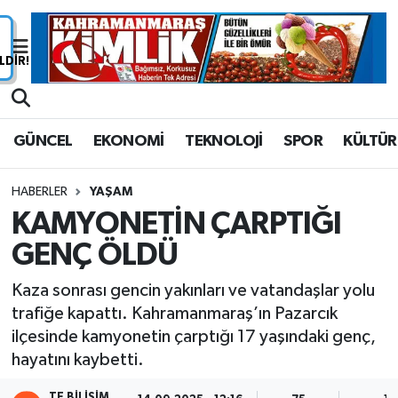
Nöbetçi Eczaneler
Hava Durumu
GÜNCEL
EKONOMİ
TEKNOLOJİ
SPOR
KÜLTÜR
Namaz Vakitleri
HABERLER
YAŞAM
Trafik Durumu
KAMYONETİN ÇARPTIĞI
GENÇ ÖLDÜ
Süper Lig Puan Durumu ve Fikstür
Kaza sonrası gencin yakınları ve vatandaşlar yolu
Tüm Manşetler
trafiğe kapattı. Kahramanmaraş’ın Pazarcık
ilçesinde kamyonetin çarptığı 17 yaşındaki genç,
Son Dakika Haberleri
hayatını kaybetti.
Haber Arşivi
TE BILIŞIM