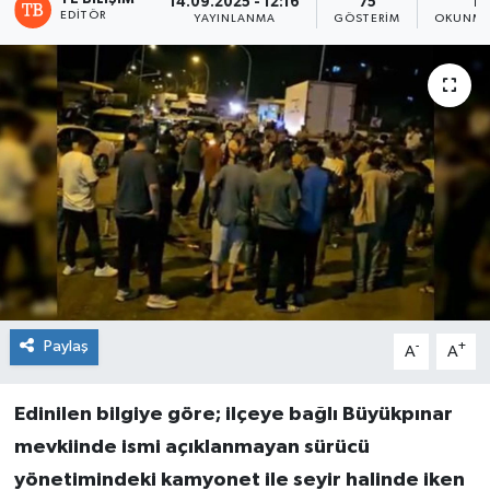
14.09.2025 - 12:16
75
1 
EDITÖR
YAYINLANMA
GÖSTERIM
OKUNMA
Paylaş
-
+
A
A
Edinilen bilgiye göre; ilçeye bağlı Büyükpınar
mevkiinde ismi açıklanmayan sürücü
yönetimindeki kamyonet ile seyir halinde iken