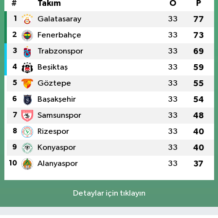
#
Takım
O
P
1
Galatasaray
33
77
2
Fenerbahçe
33
73
3
Trabzonspor
33
69
4
Beşiktaş
33
59
5
Göztepe
33
55
6
Başakşehir
33
54
7
Samsunspor
33
48
8
Rizespor
33
40
9
Konyaspor
33
40
10
Alanyaspor
33
37
Detaylar için tıklayın