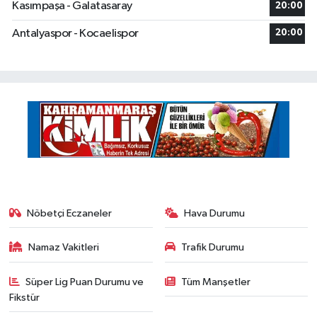
Kasımpaşa - Galatasaray
20:00
Antalyaspor - Kocaelispor
20:00
Nöbetçi Eczaneler
Hava Durumu
Namaz Vakitleri
Trafik Durumu
Süper Lig Puan Durumu ve
Tüm Manşetler
Fikstür