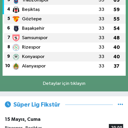
Trabzonspor
33
69
4
Beşiktaş
33
59
5
Göztepe
33
55
6
Başakşehir
33
54
7
Samsunspor
33
48
8
Rizespor
33
40
9
Konyaspor
33
40
10
Alanyaspor
33
37
Detaylar için tıklayın
Süper Lig Fikstür
15 Mayıs, Cuma
20:00