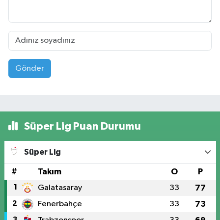
Gönder
Süper Lig Puan Durumu
Süper Lig
#
Takım
O
P
1
Galatasaray
33
77
2
Fenerbahçe
33
73
3