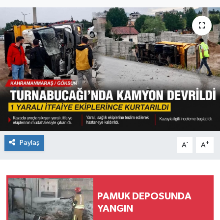
Paylaş
-
+
A
A
PAMUK DEPOSUNDA
YANGIN