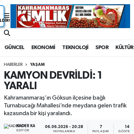
Nöbetçi Eczaneler
Hava Durumu
GÜNCEL
EKONOMİ
TEKNOLOJİ
SPOR
KÜLTÜR
Namaz Vakitleri
HABERLER
YAŞAM
Trafik Durumu
KAMYON DEVRİLDİ: 1
YARALI
Süper Lig Puan Durumu ve Fikstür
Kahramanmaraş’ın Göksun ilçesine bağlı
Tüm Manşetler
Turnabucağı Mahallesi’nde meydana gelen trafik
kazasında bir kişi yaralandı.
Son Dakika Haberleri
KADER KA
06.06.2026 - 20:28
7
14
Haber Arşivi
EDITÖR
YAYINLANMA
PAYLAŞIM
GÖSTERI