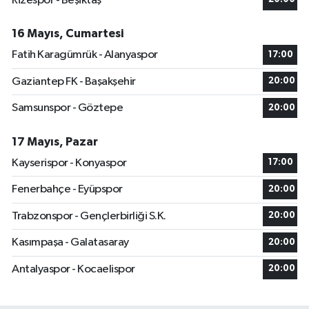
Rizespor - Beşiktaş
16 Mayıs, Cumartesi
Fatih Karagümrük - Alanyaspor
17:00
Gaziantep FK - Başakşehir
20:00
Samsunspor - Göztepe
20:00
17 Mayıs, Pazar
Kayserispor - Konyaspor
17:00
Fenerbahçe - Eyüpspor
20:00
Trabzonspor - Gençlerbirliği S.K.
20:00
Kasımpaşa - Galatasaray
20:00
Antalyaspor - Kocaelispor
20:00