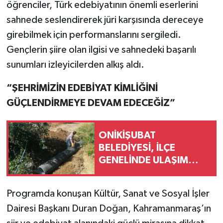
öğrenciler, Türk edebiyatının önemli eserlerini
sahnede seslendirerek jüri karşısında dereceye
girebilmek için performanslarını sergiledi.
Gençlerin şiire olan ilgisi ve sahnedeki başarılı
sunumları izleyicilerden alkış aldı.
“ŞEHRİMİZİN EDEBİYAT KİMLİĞİNİ
GÜÇLENDİRMEYE DEVAM EDECEĞİZ”
ONİKİŞUBAT
BELEDİYESİ, İLÇE
GENELİNDE ULAŞIM
SEFERBERLİĞİNİ
SÜRDÜRÜYOR
Programda konuşan Kültür, Sanat ve Sosyal İşler
Dairesi Başkanı Duran Doğan, Kahramanmaraş’ın