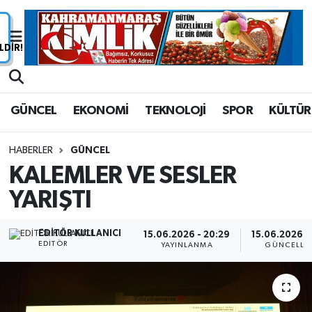
Nöbetçi Eczaneler
Hava Durumu
GÜNCEL
EKONOMİ
TEKNOLOJİ
SPOR
KÜLTÜR
Namaz Vakitleri
HABERLER
GÜNCEL
Trafik Durumu
KALEMLER VE SESLER
YARIŞTI
Süper Lig Puan Durumu ve Fikstür
Tüm Manşetler
EDITÖR KULLANICI
15.06.2026 - 20:29
15.06.2026 - 
EDITÖR
YAYINLANMA
GÜNCELLE
Son Dakika Haberleri
Haber Arşivi