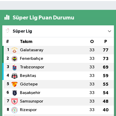
Süper Lig Puan Durumu
Süper Lig
#
Takım
O
P
1
Galatasaray
33
77
2
Fenerbahçe
33
73
3
Trabzonspor
33
69
4
Beşiktaş
33
59
5
Göztepe
33
55
6
Başakşehir
33
54
7
Samsunspor
33
48
8
Rizespor
33
40