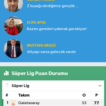
Z kuşağı dediğimiz gençlik…
ELIFE AYVA
Bazen gemileri yakmak gerekiyor!
MUSTAFA ARGUZ
Altyapı varsa gelecek vardır
Süper Lig Puan Durumu
Süper Lig
#
Takım
O
P
1
Galatasaray
33
77