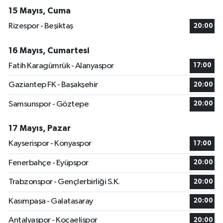
15 Mayıs, Cuma
Rizespor - Beşiktaş
20:00
16 Mayıs, Cumartesi
Fatih Karagümrük - Alanyaspor
17:00
Gaziantep FK - Başakşehir
20:00
Samsunspor - Göztepe
20:00
17 Mayıs, Pazar
Kayserispor - Konyaspor
17:00
Fenerbahçe - Eyüpspor
20:00
Trabzonspor - Gençlerbirliği S.K.
20:00
Kasımpaşa - Galatasaray
20:00
Antalyaspor - Kocaelispor
20:00