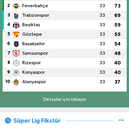
2
Fenerbahçe
33
73
3
Trabzonspor
33
69
4
Beşiktaş
33
59
5
Göztepe
33
55
6
Başakşehir
33
54
7
Samsunspor
33
48
8
Rizespor
33
40
9
Konyaspor
33
40
10
Alanyaspor
33
37
Detaylar için tıklayın
Süper Lig Fikstür