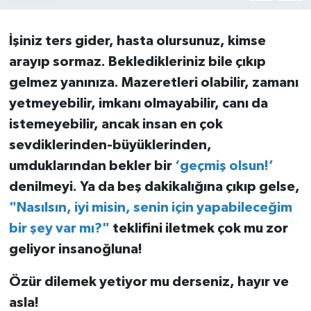
İşiniz ters gider, hasta olursunuz, kimse
arayıp sormaz. Bekledikleriniz bile çıkıp
gelmez yanınıza. Mazeretleri olabilir, zamanı
yetmeyebilir, imkanı olmayabilir, canı da
istemeyebilir, ancak insan en çok
sevdiklerinden-büyüklerinden,
umduklarından bekler bir
‘geçmiş olsun!’
denilmeyi. Ya da beş dakikalığına çıkıp gelse,
"Nasılsın, iyi misin, senin için yapabileceğim
bir şey var mı?"
teklifini iletmek çok mu zor
geliyor insanoğluna!
Özür dilemek yetiyor mu derseniz, hayır ve
asla!