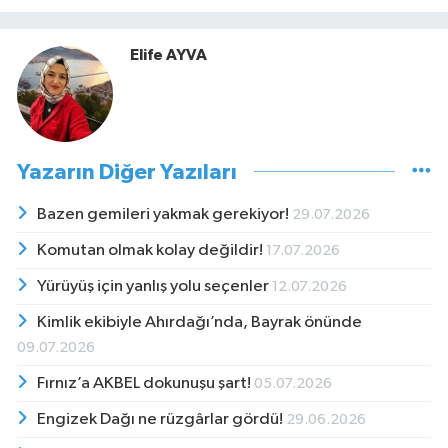
Elife AYVA
Yazarın Diğer Yazıları
Bazen gemileri yakmak gerekiyor!
29.07.2026
Komutan olmak kolay değildir!
17.07.2026
Yürüyüş için yanlış yolu seçenler
12.07.2026
Kimlik ekibiyle Ahırdağı’nda, Bayrak önünde
09.07.2026
Fırnız’a AKBEL dokunuşu şart!
05.07.2026
Engizek Dağı ne rüzgârlar gördü!
29.06.2026