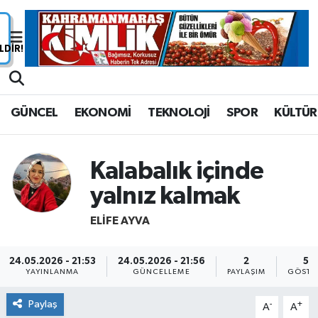
Nöbetçi Eczaneler
Hava Durumu
GÜNCEL
EKONOMİ
TEKNOLOJİ
SPOR
KÜLTÜR
Namaz Vakitleri
Trafik Durumu
Kalabalık içinde
yalnız kalmak
Süper Lig Puan Durumu ve Fikstür
ELIFE AYVA
Tüm Manşetler
24.05.2026 - 21:53
24.05.2026 - 21:56
2
58
Son Dakika Haberleri
YAYINLANMA
GÜNCELLEME
PAYLAŞIM
GÖSTE
Paylaş
-
+
Haber Arşivi
A
A