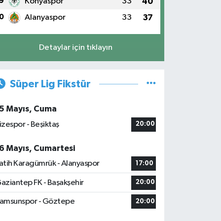
9
Konyaspor
33
40
0
Alanyaspor
33
37
Detaylar için tıklayın
Süper Lig Fikstür
5 Mayıs, Cuma
izespor - Beşiktaş
20:00
6 Mayıs, Cumartesi
atih Karagümrük - Alanyaspor
17:00
aziantep FK - Başakşehir
20:00
amsunspor - Göztepe
20:00