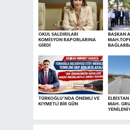
OKUL SALDIRILARI
BAŞKAN A
KOMİSYON RAPORLARINA
MAH.TOPL
GİRDİ
BAĞLARB
TÜRKOĞLU’NDA ÖNEMLİ VE
ELBİSTAN
KIYMETLİ BİR GÜN
MAH. GRU
YENİLENİ