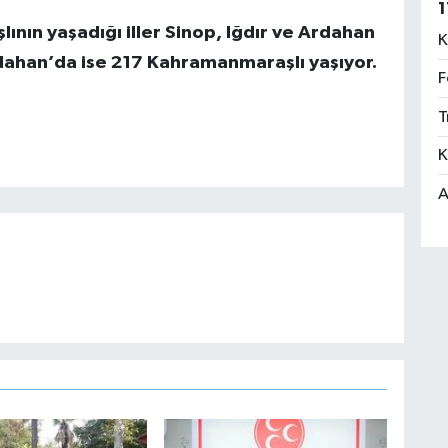
1
nın yaşadığı iller Sinop, Iğdır ve Ardahan
K
rdahan’da ise 217 Kahramanmaraşlı yaşıyor.
F
T
K
A