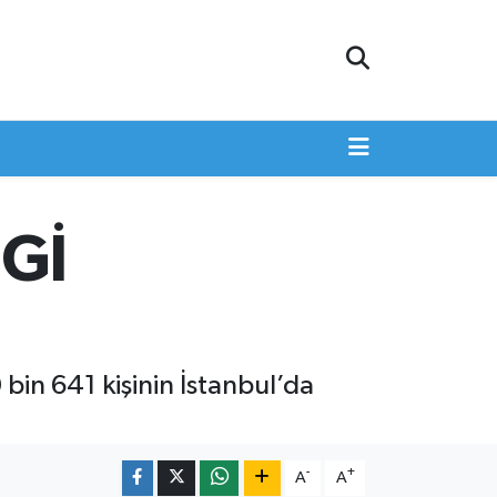
Gİ
bin 641 kişinin İstanbul’da
-
+
A
A