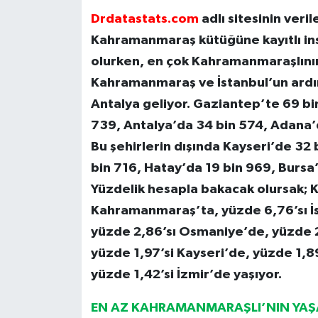
Drdatastats.com
adlı sitesinin veri
Kahramanmaraş kütüğüne kayıtlı insa
olurken, en çok Kahramanmaraşlının 
Kahramanmaraş ve İstanbul’un ardı
Antalya geliyor. Gaziantep’te 69 bi
739, Antalya’da 34 bin 574, Adana’
Bu şehirlerin dışında Kayseri’de 32 
bin 716, Hatay’da 19 bin 969, Bursa
Yüzdelik hesapla bakacak olursak; 
Kahramanmaraş’ta, yüzde 6,76’sı İ
yüzde 2,86’sı Osmaniye’de, yüzde 2,
yüzde 1,97’si Kayseri’de, yüzde 1,8
yüzde 1,42’si İzmir’de yaşıyor.
EN AZ KAHRAMANMARAŞLI’NIN YAŞA