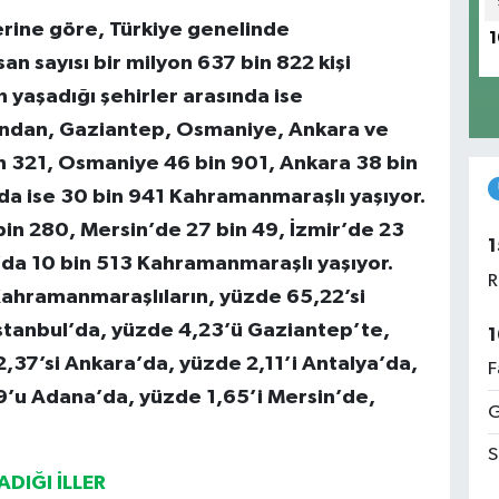
lerine göre, Türkiye genelinde
1
n sayısı bir milyon 637 bin 822 kişi
yaşadığı şehirler arasında ise
ndan, Gaziantep, Osmaniye, Ankara ve
n 321, Osmaniye 46 bin 901, Ankara 38 bin
da ise 30 bin 941 Kahramanmaraşlı yaşıyor.
bin 280, Mersin’de 27 bin 49, İzmir’de 23
1
’da 10 bin 513 Kahramanmaraşlı yaşıyor.
R
Kahramanmaraşlıların, yüzde 65,22’si
stanbul’da, yüzde 4,23’ü Gaziantep’te,
1
37’si Ankara’da, yüzde 2,11’i Antalya’da,
F
9’u Adana’da, yüzde 1,65’i Mersin’de,
G
S
DIĞI İLLER