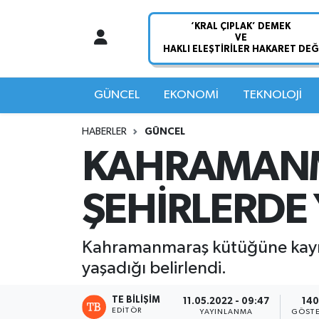
Nöbetçi Eczaneler
Hava Durumu
GÜNCEL
EKONOMİ
TEKNOLOJİ
Namaz Vakitleri
HABERLER
GÜNCEL
KAHRAMANM
Trafik Durumu
ŞEHİRLERDE
Süper Lig Puan Durumu ve Fikstür
Tüm Manşetler
Kahramanmaraş kütüğüne kayıtlı 
yaşadığı belirlendi.
Son Dakika Haberleri
TE BILIŞIM
11.05.2022 - 09:47
140
Haber Arşivi
EDITÖR
YAYINLANMA
GÖSTE