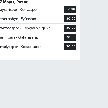
7 Mayıs, Pazar
ayserispor - Konyaspor
17:00
enerbahçe - Eyüpspor
20:00
rabzonspor - Gençlerbirliği S.K.
20:00
asımpaşa - Galatasaray
20:00
ntalyaspor - Kocaelispor
20:00