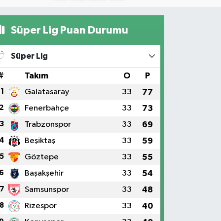
Süper Lig Puan Durumu
Süper Lig
#
Takım
O
P
1
Galatasaray
33
77
2
Fenerbahçe
33
73
3
Trabzonspor
33
69
4
Beşiktaş
33
59
5
Göztepe
33
55
6
Başakşehir
33
54
7
Samsunspor
33
48
8
Rizespor
33
40