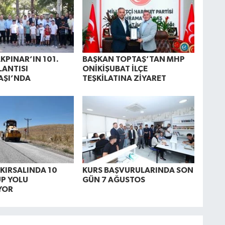
KPINAR’IN 101.
BAŞKAN TOPTAŞ’TAN MHP
ANTISI
ONİKİŞUBAT İLÇE
AŞI’NDA
TEŞKİLATINA ZİYARET
 KIRSALINDA 10
KURS BAŞVURULARINDA SON
P YOLU
GÜN 7 AĞUSTOS
YOR