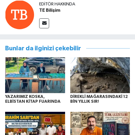
EDITÖR HAKKINDA
TE Bilişim
Bunlar da ilginizi çekebilir
YAZARIMIZ KOSKA,
DİREKLİ MAĞARASINDAKİ 12
ELBİSTAN KİTAP FUARINDA
BİN YILLIK SIR!