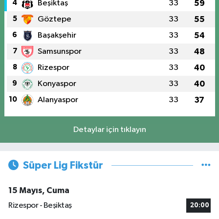
4
Beşiktaş
33
59
5
Göztepe
33
55
6
Başakşehir
33
54
7
Samsunspor
33
48
8
Rizespor
33
40
9
Konyaspor
33
40
10
Alanyaspor
33
37
Detaylar için tıklayın
Süper Lig Fikstür
15 Mayıs, Cuma
Rizespor - Beşiktaş
20:00