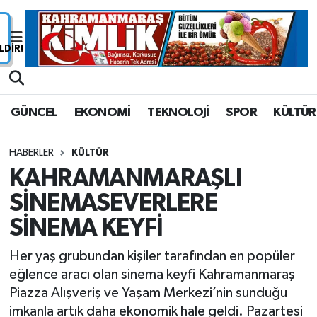
Nöbetçi Eczaneler
Hava Durumu
GÜNCEL
EKONOMİ
TEKNOLOJİ
SPOR
KÜLTÜR
Namaz Vakitleri
HABERLER
KÜLTÜR
Trafik Durumu
KAHRAMANMARAŞLI
SİNEMASEVERLERE
Süper Lig Puan Durumu ve Fikstür
SİNEMA KEYFİ
Tüm Manşetler
Her yaş grubundan kişiler tarafından en popüler
Son Dakika Haberleri
eğlence aracı olan sinema keyfi Kahramanmaraş
Piazza Alışveriş ve Yaşam Merkezi’nin sunduğu
Haber Arşivi
imkanla artık daha ekonomik hale geldi. Pazartesi