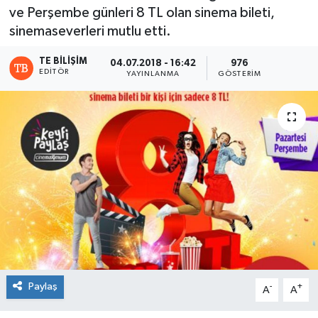
ve Perşembe günleri 8 TL olan sinema bileti,
sinemaseverleri mutlu etti.
TE BILIŞIM
04.07.2018 - 16:42
976
EDITÖR
YAYINLANMA
GÖSTERIM
Paylaş
-
+
A
A