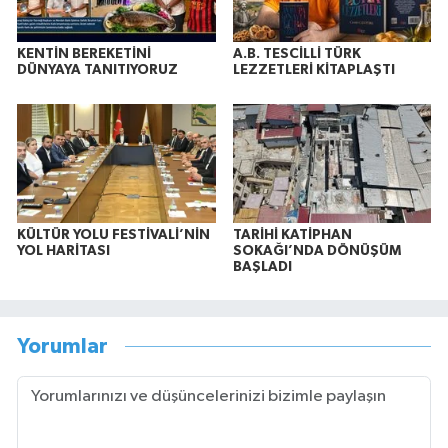
KENTİN BEREKETİNİ
A.B. TESCİLLİ TÜRK
DÜNYAYA TANITIYORUZ
LEZZETLERİ KİTAPLAŞTI
KÜLTÜR YOLU FESTİVALİ’NİN
TARİHİ KATİPHAN
YOL HARİTASI
SOKAĞI’NDA DÖNÜŞÜM
BAŞLADI
Yorumlar