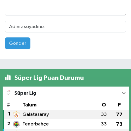
Gönder
Süper Lig Puan Durumu
Süper Lig
#
Takım
O
P
1
Galatasaray
33
77
2
Fenerbahçe
33
73