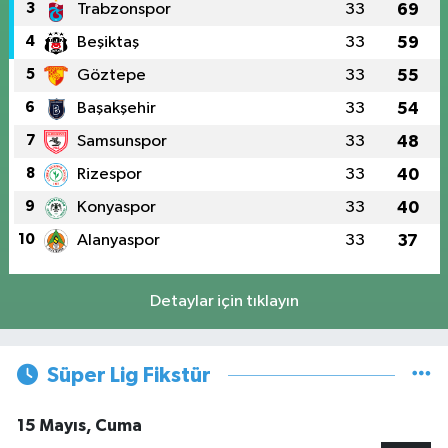
3
Trabzonspor
33
69
4
Beşiktaş
33
59
5
Göztepe
33
55
6
Başakşehir
33
54
7
Samsunspor
33
48
8
Rizespor
33
40
9
Konyaspor
33
40
10
Alanyaspor
33
37
Detaylar için tıklayın
Süper Lig Fikstür
15 Mayıs, Cuma