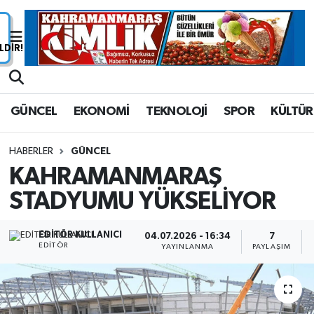
Nöbetçi Eczaneler
Hava Durumu
GÜNCEL
EKONOMİ
TEKNOLOJİ
SPOR
KÜLTÜR
Namaz Vakitleri
HABERLER
GÜNCEL
Trafik Durumu
KAHRAMANMARAŞ
STADYUMU YÜKSELİYOR
Süper Lig Puan Durumu ve Fikstür
Tüm Manşetler
EDITÖR KULLANICI
04.07.2026 - 16:34
7
EDITÖR
YAYINLANMA
PAYLAŞIM
Son Dakika Haberleri
Haber Arşivi