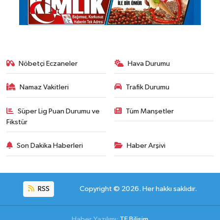
Nöbetçi Eczaneler
Hava Durumu
Namaz Vakitleri
Trafik Durumu
Süper Lig Puan Durumu ve
Tüm Manşetler
Fikstür
Son Dakika Haberleri
Haber Arşivi
RSS
Copyright © 2026. Her hakkı saklıdır.
Haber Yazılımı:
TE Bilişim