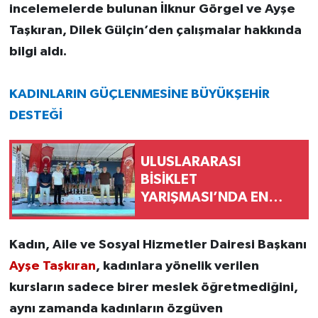
incelemelerde bulunan İlknur Görgel ve Ayşe
Taşkıran, Dilek Gülçin’den çalışmalar hakkında
bilgi aldı.
KADINLARIN GÜÇLENMESİNE BÜYÜKŞEHİR
DESTEĞİ
ULUSLARARASI
BİSİKLET
YARIŞMASI’NDA EN
ZORLU ETAP
TAMAMLANDI
Kadın, Aile ve Sosyal Hizmetler Dairesi Başkanı
Ayşe Taşkıran
, kadınlara yönelik verilen
kursların sadece birer meslek öğretmediğini,
aynı zamanda kadınların özgüven