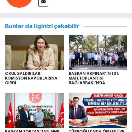
Bunlar da ilginizi çekebilir
OKUL SALDIRILARI
BAŞKAN AKPINAR’IN 101.
KOMİSYON RAPORLARINA
MAH.TOPLANTISI
GİRDİ
BAĞLARBAŞI’NDA
BAŞKAN TOPTAŞ’TAN MHP
TÜRKOĞLU’NDA ÖNEMLİ VE