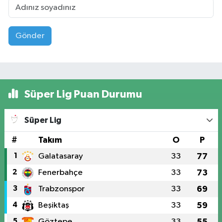
Gönder
Süper Lig Puan Durumu
Süper Lig
#
Takım
O
P
1
Galatasaray
33
77
2
Fenerbahçe
33
73
3
Trabzonspor
33
69
4
Beşiktaş
33
59
5
Göztepe
33
55