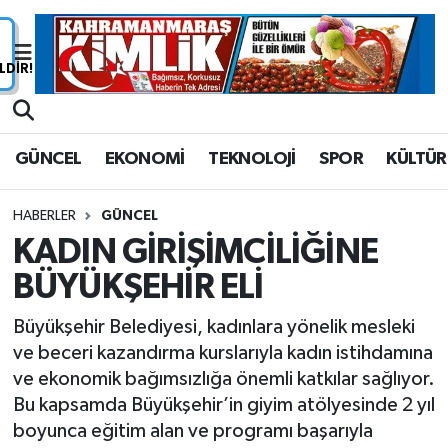
Nöbetçi Eczaneler
Hava Durumu
GÜNCEL
EKONOMİ
TEKNOLOJİ
SPOR
KÜLTÜR
Namaz Vakitleri
HABERLER
GÜNCEL
Trafik Durumu
KADIN GİRİŞİMCİLİĞİNE
BÜYÜKŞEHİR ELİ
Süper Lig Puan Durumu ve Fikstür
Büyükşehir Belediyesi, kadınlara yönelik mesleki
Tüm Manşetler
ve beceri kazandırma kurslarıyla kadın istihdamına
ve ekonomik bağımsızlığa önemli katkılar sağlıyor.
Son Dakika Haberleri
Bu kapsamda Büyükşehir’in giyim atölyesinde 2 yıl
boyunca eğitim alan ve programı başarıyla
Haber Arşivi