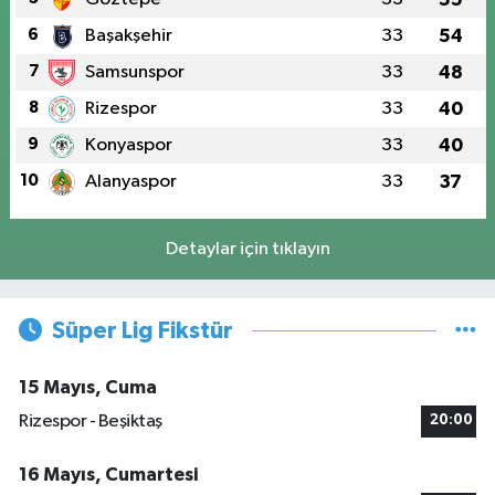
6
Başakşehir
33
54
7
Samsunspor
33
48
8
Rizespor
33
40
9
Konyaspor
33
40
10
Alanyaspor
33
37
Detaylar için tıklayın
Süper Lig Fikstür
15 Mayıs, Cuma
Rizespor - Beşiktaş
20:00
16 Mayıs, Cumartesi