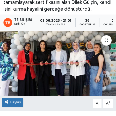
tamamlayarak sertifikasını alan Dilek Gülçin, kendi
işini kurma hayalini gerçeğe dönüştürdü.
TE BILIŞIM
03.06.2025 - 21:01
36
2 
EDITÖR
YAYINLANMA
GÖSTERIM
OKUNMA
Paylaş
-
+
A
A