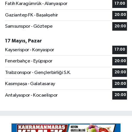
Fatih Karagümrük - Alanyaspor
17:00
Gaziantep FK - Başakşehir
20:00
Samsunspor - Göztepe
20:00
17 Mayıs, Pazar
Kayserispor - Konyaspor
17:00
Fenerbahçe - Eyüpspor
20:00
Trabzonspor - Gençlerbirliği S.K.
20:00
Kasımpaşa - Galatasaray
20:00
Antalyaspor - Kocaelispor
20:00