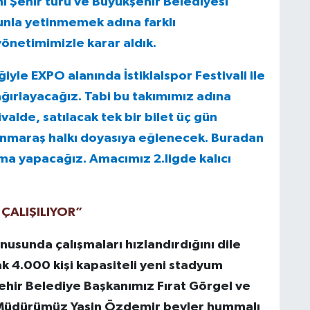
 Şehir turu ve Büyükşehir Belediyesi
nla yetinmemek adına farklı
netimimizle karar aldık.
le EXPO alanında İstiklalspor Festivali ile
ağırlayacağız. Tabi bu takımımız adına
alde, satılacak tek bir bilet üç gün
nmaraş halkı doyasıya eğlenecek. Buradan
ma yapacağız. Amacımız 2.ligde kalıcı
ÇALIŞILIYOR”
nusunda çalışmaları hızlandırdığını dile
k 4.000 kişi kapasiteli yeni stadyum
ir Belediye Başkanımız Fırat Görgel ve
 Müdürümüz Yasin Özdemir beyler hummalı