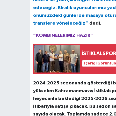
edeceğiz. Kiralık oyuncularımız ya
önümüzdeki günlerde masaya oturaca
transfere yöneleceğiz”
dedi.
“KOMBİNELERİMİZ HAZIR”
İSTİKLALSPOR
İçeriği Görüntül
2024-2025 sezonunda gösterdiği büy
yükselen Kahramanmaraş İstiklalspo
heyecanla beklediği 2025-2026 sez
itibarıyla satışa çıkacak. bu sezon s
sayıda olacak. Toplamda sadece 2.0