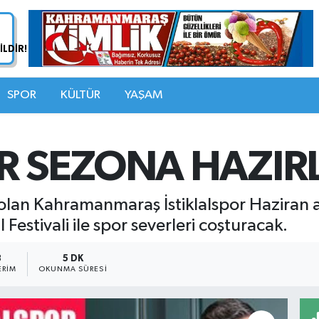
SPOR
KÜLTÜR
YAŞAM
OR SEZONA HAZIR
olan Kahramanmaraş İstiklalspor Haziran 
l Festivali ile spor severleri coşturacak.
8
5 DK
ERIM
OKUNMA SÜRESI