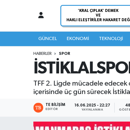
Nöbetçi Eczaneler
Hava Durumu
GÜNCEL
EKONOMİ
TEKNOLOJİ
Namaz Vakitleri
HABERLER
SPOR
İSTİKLALSP
Trafik Durumu
Süper Lig Puan Durumu ve Fikstür
TFF 2. Ligde mücadele edecek 
içerisinde üç gün sürecek İstikla
Tüm Manşetler
TE BILIŞIM
16.06.2025 - 22:27
4
EDITÖR
Son Dakika Haberleri
YAYINLANMA
GÖST
Haber Arşivi