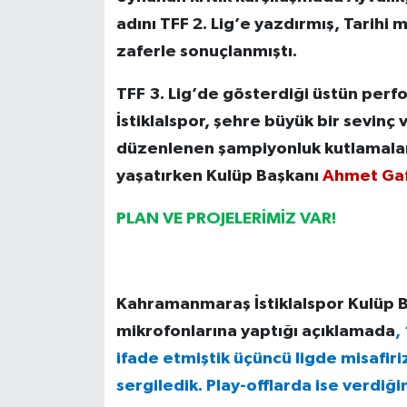
adını TFF 2. Lig’e yazdırmış, Tarihi
zaferle sonuçlanmıştı.
TFF 3. Lig’de gösterdiği üstün per
İstiklalspor, şehre büyük bir sevinç 
düzenlenen şampiyonluk kutlamalar
yaşatırken Kulüp Başkanı
Ahmet Gaf
PLAN VE PROJELERİMİZ VAR!
Kahramanmaraş İstiklalspor Kulüp 
mikrofonlarına yaptığı açıklamada
,
ifade etmiştik üçüncü ligde misafiriz” 
sergiledik. Play-offlarda ise verdiğ