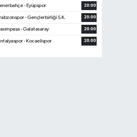
enerbahçe - Eyüpspor
20:00
rabzonspor - Gençlerbirliği S.K.
20:00
asımpaşa - Galatasaray
20:00
ntalyaspor - Kocaelispor
20:00