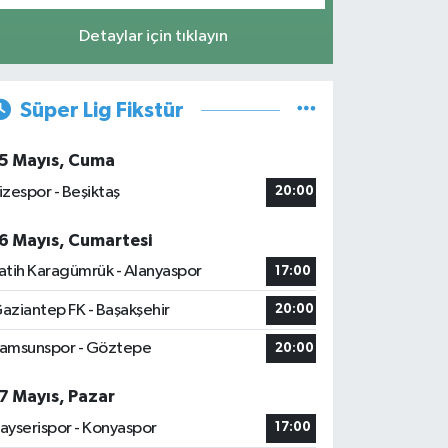
Detaylar için tıklayın
Süper Lig Fikstür
5 Mayıs, Cuma
izespor - Beşiktaş
20:00
6 Mayıs, Cumartesi
atih Karagümrük - Alanyaspor
17:00
aziantep FK - Başakşehir
20:00
amsunspor - Göztepe
20:00
7 Mayıs, Pazar
ayserispor - Konyaspor
17:00