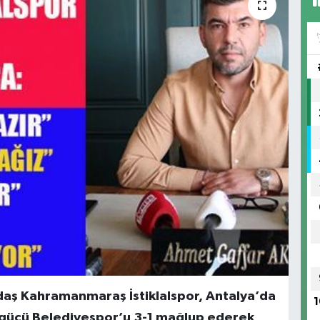
edaş Kahramanmaraş İstiklalspor, Antalya’da
1
kgücü Belediyespor’u 3-1 mağlup ederek