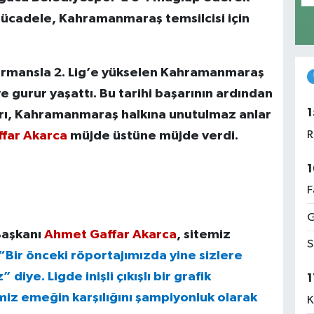
 mücadele, Kahramanmaraş temsilcisi için
formansla 2. Lig’e yükselen Kahramanmaraş
ve gurur yaşattı. Bu tarihi başarının ardından
1
ı, Kahramanmaraş halkına unutulmaz anlar
far Akarca
müjde üstüne müjde verdi.
R
1
F
G
Başkanı
Ahmet Gaffar Akarca
, sitemiz
S
 “Bir önceki röportajımızda yine sizlere
diye. Ligde inişli çıkışlı bir grafik
1
imiz emeğin karşılığını şampiyonluk olarak
K