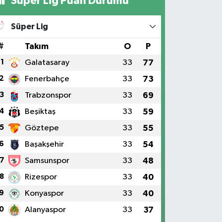
Süper Lig Puan Durumu
Süper Lig
#
Takım
O
P
1
Galatasaray
33
77
2
Fenerbahçe
33
73
3
Trabzonspor
33
69
4
Beşiktaş
33
59
5
Göztepe
33
55
6
Başakşehir
33
54
7
Samsunspor
33
48
8
Rizespor
33
40
9
Konyaspor
33
40
0
Alanyaspor
33
37