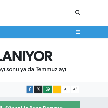
LANIYOR
ayı sonu ya da Temmuz ayı
-
+
A
A