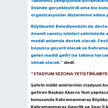
Takımımız şampiyonluk kutlamalarını
önünde gerçekleştirdi ama biz bunu
organizasyonlar düzenleme adına yö
Büyükşehir Belediyemizin de desteğiy
önemli sanatçı isimleri şehrimizde 
maddi anlamda destek olacak. Festiv
boyunca geçerli olacak ve Kahrama
gelen maddi geliri ise takıma harca
olmak olacak.”
dedi.
“STADYUM SEZONA YETİŞTİRİLMEYE 
Şehrin mülki amirlerinin stadyum ko
getiren Başkan Akarca Yeni yapılaca
konusunda Kahramanmaraş Büyükşeh
Kahramanmaraş Gençlik ve Spor İl