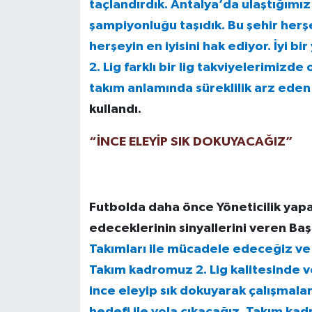
taçlandırdık. Antalya’da ulaştığım
şampiyonluğu taşıdık. Bu şehir herşe
herşeyin en iyisini hak ediyor. İyi bi
2. Lig farklı bir lig takviyelerimizd
takım anlamında süreklilik arz eden
kullandı.
“İNCE ELEYİP SIK DOKUYACAĞIZ”
Futbolda daha önce Yöneticilik yapa
edeceklerinin sinyallerini veren Ba
Takımları ile mücadele edeceğiz ve
Takım kadromuz 2. Lig kalitesinde 
ince eleyip sık dokuyarak çalışmalar
hedefi ile yola çıkacağız. Takım k