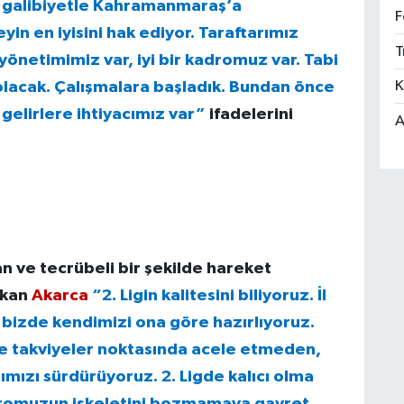
ız galibiyetle Kahramanmaraş’a
F
yin en iyisini hak ediyor. Taraftarımız
T
r yönetimimiz var, iyi bir kadromuz var. Tabi
e olacak. Çalışmalara başladık. Bundan önce
K
 gelirlere ihtiyacımız var”
ifadelerini
A
n ve tecrübeli bir şekilde hareket
şkan
Akarca
“2. Ligin kalitesini biliyoruz. İl
 bizde kendimizi ona göre hazırlıyoruz.
ve takviyeler noktasında acele etmeden,
ımızı sürdürüyoruz. 2. Ligde kalıcı olma
adromuzun iskeletini bozmamaya gayret