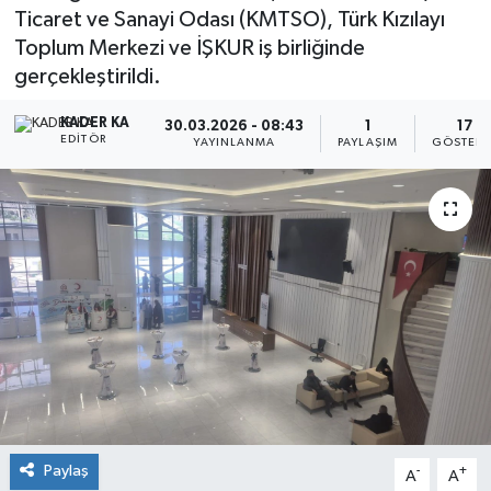
Ticaret ve Sanayi Odası (KMTSO), Türk Kızılayı
Toplum Merkezi ve İŞKUR iş birliğinde
gerçekleştirildi.
KADER KA
30.03.2026 - 08:43
1
17
EDITÖR
YAYINLANMA
PAYLAŞIM
GÖSTERI
Paylaş
-
+
A
A