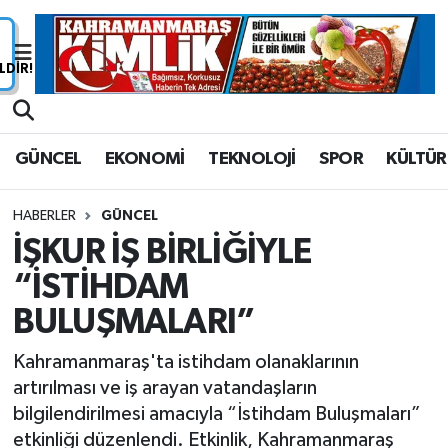
Nöbetçi Eczaneler
Hava Durumu
GÜNCEL
EKONOMİ
TEKNOLOJİ
SPOR
KÜLTÜR
Namaz Vakitleri
HABERLER
GÜNCEL
Trafik Durumu
İŞKUR İŞ BİRLİĞİYLE
“İSTİHDAM
Süper Lig Puan Durumu ve Fikstür
BULUŞMALARI”
Tüm Manşetler
Kahramanmaraş'ta istihdam olanaklarının
Son Dakika Haberleri
artırılması ve iş arayan vatandaşların
bilgilendirilmesi amacıyla “İstihdam Buluşmaları”
Haber Arşivi
etkinliği düzenlendi. Etkinlik, Kahramanmaraş