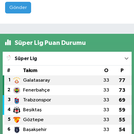
Gönder
Süper Lig Puan Durumu
Süper Lig
#
Takım
O
P
1
Galatasaray
33
77
2
Fenerbahçe
33
73
3
Trabzonspor
33
69
4
Beşiktaş
33
59
5
Göztepe
33
55
6
Başakşehir
33
54