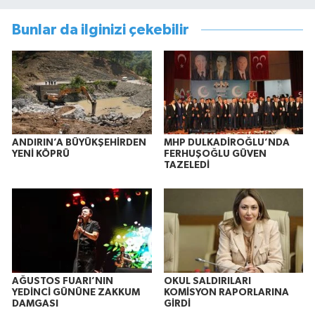
Bunlar da ilginizi çekebilir
ANDIRIN’A BÜYÜKŞEHİRDEN
MHP DULKADİROĞLU’NDA
YENİ KÖPRÜ
FERHUŞOĞLU GÜVEN
TAZELEDİ
AĞUSTOS FUARI’NIN
OKUL SALDIRILARI
YEDİNCİ GÜNÜNE ZAKKUM
KOMİSYON RAPORLARINA
DAMGASI
GİRDİ