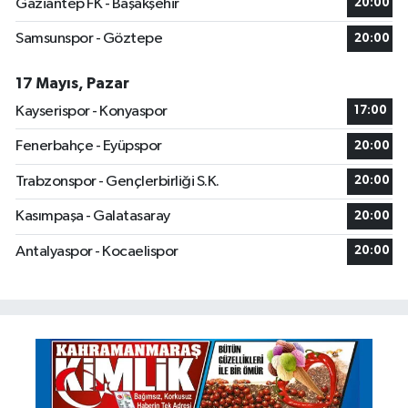
Gaziantep FK - Başakşehir
20:00
Samsunspor - Göztepe
20:00
17 Mayıs, Pazar
Kayserispor - Konyaspor
17:00
Fenerbahçe - Eyüpspor
20:00
Trabzonspor - Gençlerbirliği S.K.
20:00
Kasımpaşa - Galatasaray
20:00
Antalyaspor - Kocaelispor
20:00