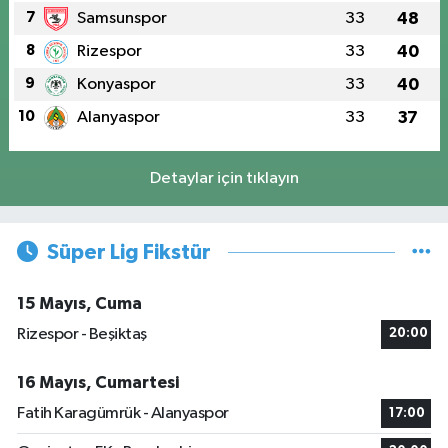
7
Samsunspor
33
48
8
Rizespor
33
40
9
Konyaspor
33
40
10
Alanyaspor
33
37
Detaylar için tıklayın
Süper Lig Fikstür
15 Mayıs, Cuma
Rizespor - Beşiktaş
20:00
16 Mayıs, Cumartesi
Fatih Karagümrük - Alanyaspor
17:00