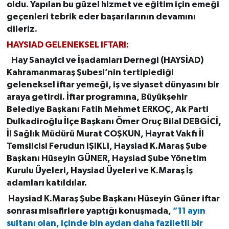
oldu. Yapılan bu güzel hizmet ve eğitim için emeği
geçenleri tebrik eder başarılarının devamını
dileriz.
HAYSIAD GELENEKSEL IFTARI:
Hay Sanayici ve İşadamları Derneği (HAYSİAD)
Kahramanmaraş Şubesi’nin tertiplediği
geleneksel iftar yemeği, iş ve siyaset dünyasını bir
araya getirdi. İftar programına, Büyükşehir
Belediye Başkanı Fatih Mehmet ERKOÇ, Ak Parti
Dulkadiroğlu İlçe Başkanı Ömer Oruç Bilal DEBGİCİ,
İl Sağlık Müdürü Murat COŞKUN, Hayrat Vakfı İl
Temsilcisi Ferudun IŞIKLI, Haysiad K.Maraş Şube
Başkanı Hüseyin GÜNER, Haysiad Şube Yönetim
Kurulu Üyeleri, Haysiad Üyeleri ve K.Maraş İş
adamları katıldılar.
Haysiad K.Maraş Şube Başkanı Hüseyin Güner iftar
sonrası misafirlere yaptığı konuşmada,
”11 ayın
sultanı olan, içinde bin aydan daha faziletli bir