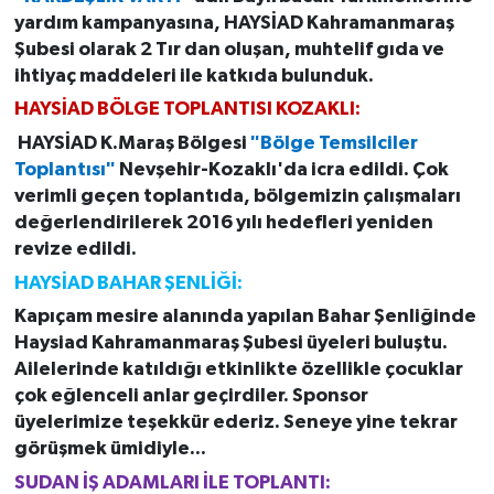
yardım kampanyasına, HAYSİAD Kahramanmaraş
Şubesi olarak 2 Tır dan oluşan, muhtelif gıda ve
ihtiyaç maddeleri ile katkıda bulunduk.
HAYSİAD BÖLGE TOPLANTISI KOZAKLI:
HAYSİAD K.Maraş Bölgesi
"Bölge Temsilciler
Toplantısı"
Nevşehir-Kozaklı'da icra edildi. Çok
verimli geçen toplantıda, bölgemizin çalışmaları
değerlendirilerek 2016 yılı hedefleri yeniden
revize edildi.
HAYSİAD BAHAR ŞENLİĞİ:
Kapıçam mesire alanında yapılan Bahar Şenliğinde
Haysiad Kahramanmaraş Şubesi üyeleri buluştu.
Ailelerinde katıldığı etkinlikte özellikle çocuklar
çok eğlenceli anlar geçirdiler. Sponsor
üyelerimize teşekkür ederiz. Seneye yine tekrar
görüşmek ümidiyle...
SUDAN İŞ ADAMLARI İLE TOPLANTI: