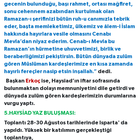
gecenin bulunduğu, başı rahmet, ortası mağfiret,
sonu cehennem azabından kurtulmak olan
Ramazan-ı şerifinizi bütün ruh-u canımızla tebrik
eder, başta memleketimiz, ülkemiz ve âlem-i İslam
hakkında hayırlara vesile olmasını Cenabı
Mevla’dan niyaz ederim. Cenab-ı Mevla bu
Ramazan’ın hürmetine uhuvvetimizi, birlik ve
beraberliğimizi pekiştirsin. Bütün dünyada zulüm
gören Müslüman kardeşlerimize en kısa zamanda
hayırlı fereçler nasip etsin inşallah.”
dedi.
Başkan
Erkoç
ise, Haysiad’ın iftar sofrasında
bulunmaktan dolayı memnuniyetini dile getirdi ve
dünyada zulüm gören kardeşlerimizin durumlarına
vurgu yaptı.
5.HAYSİAD YAZ BULUŞMASI:
Toplantı 28-30 Ağustos tarihlerinde Isparta' da
yapıldı. Yüksek bir katılımın gerçekleştiği
toplantıya,