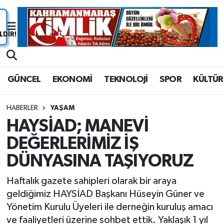
Nöbetçi Eczaneler
Hava Durumu
GÜNCEL
EKONOMİ
TEKNOLOJİ
SPOR
KÜLTÜR
Namaz Vakitleri
HABERLER
YAŞAM
Trafik Durumu
HAYSİAD; MANEVİ
DEĞERLERİMİZ İŞ
Süper Lig Puan Durumu ve Fikstür
DÜNYASINA TAŞIYORUZ
Tüm Manşetler
Haftalık gazete sahipleri olarak bir araya
Son Dakika Haberleri
geldiğimiz HAYSİAD Başkanı Hüseyin Güner ve
Yönetim Kurulu Üyeleri ile derneğin kuruluş amacı
Haber Arşivi
ve faaliyetleri üzerine sohbet ettik. Yaklaşık 1 yıl