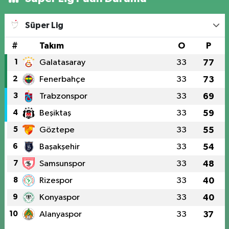
Süper Lig
#
Takım
O
P
1
Galatasaray
33
77
2
Fenerbahçe
33
73
3
Trabzonspor
33
69
4
Beşiktaş
33
59
5
Göztepe
33
55
6
Başakşehir
33
54
7
Samsunspor
33
48
8
Rizespor
33
40
9
Konyaspor
33
40
10
Alanyaspor
33
37