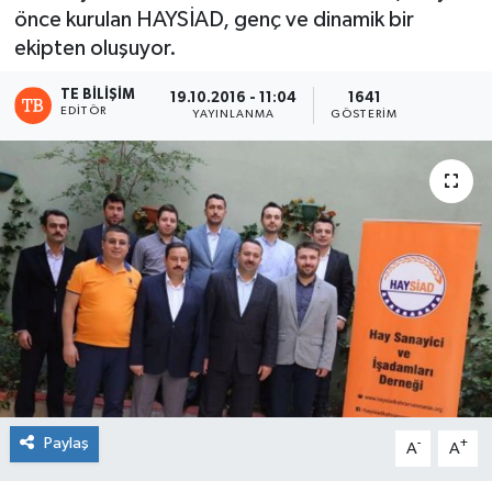
önce kurulan HAYSİAD, genç ve dinamik bir
ekipten oluşuyor.
TE BILIŞIM
19.10.2016 - 11:04
1641
EDITÖR
YAYINLANMA
GÖSTERIM
Paylaş
-
+
A
A