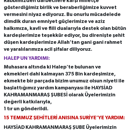
Rabbimizden darbecilere karşı milletçe
gösterdiğimiz birlik ve beraberliğimize kuvvet
vermesini niyaz ediyoruz. Bu onurlu mücadelede
dimdik duran emniyet güçlerimize ve aziz
halkımıza, kavlî ve fiili dualarıyla destek olan bütün
kardeşlerimize teşekkür ediyor, bu direnişte şehit
düşen kardeşlerimize Allah’tan gani gani rahmet
ve yaralılarımıza acil şifalar diliyoruz.
HALEP UN YARDIMI:
Muhasara altında ki Halep'te bulunan ve
ekmekleri dahi kalmayan 375 Bin kardeşimize,
ekmekte bir parçada bizim unumuz olsun niyeti ile
başlattığımız yardım kampanyası ile HAYSİAD
KAHRAMANMARAŞ ŞUBESİ olarak Üyelerimizin
değerli katkılarıyla,
1 tır un gönderildi.
15 TEMMUZ ŞEHİTLERİ ANISINA SURİYE’YE YARDIM:
HAYSİAD KAHRAMANMARAŞ ŞUBE Üyelerimizin