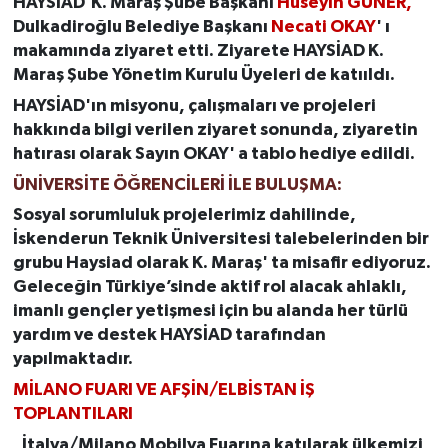
HAYSİAD K. Maraş Şube Başkanı
Hüseyin GÜNER,
Dulkadiroğlu Belediye Başkanı
Necati OKAY
' ı
makamında ziyaret etti. Ziyarete HAYSİAD K.
Maraş Şube Yönetim Kurulu Üyeleri de katııldı.
HAYSİAD'ın misyonu, çalışmaları ve projeleri
hakkında bilgi verilen ziyaret sonunda, ziyaretin
hatırası olarak Sayın OKAY' a tablo hediye edildi.
ÜNİVERSİTE ÖĞRENCİLERİ İLE BULUŞMA:
Sosyal sorumluluk projelerimiz dahilinde,
İskenderun Teknik Üniversitesi talebelerinden bir
grubu Haysiad olarak K. Maraş' ta misafir ediyoruz.
Geleceğin Türkiye’sinde aktif rol alacak ahlaklı,
imanlı gençler yetişmesi için bu alanda her türlü
yardım ve destek HAYSİAD tarafından
yapılmaktadır.
MİLANO FUARI VE AFŞİN/ELBİSTAN İŞ
TOPLANTILARI
İtalya/Milano Mobilya Fuarına katılarak ülkemizi