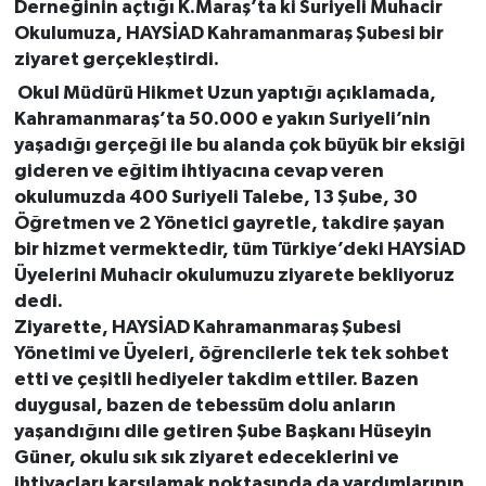
Derneğinin açtığı K.Maraş’ta ki Suriyeli Muhacir
Okulumuza, HAYSİAD Kahramanmaraş Şubesi bir
ziyaret gerçekleştirdi.
Okul Müdürü Hikmet Uzun yaptığı açıklamada,
Kahramanmaraş’ta 50.000 e yakın Suriyeli’nin
yaşadığı gerçeği ile bu alanda çok büyük bir eksiği
gideren ve eğitim ihtiyacına cevap veren
okulumuzda 400 Suriyeli Talebe, 13 Şube, 30
Öğretmen ve 2 Yönetici gayretle, takdire şayan
bir hizmet vermektedir, tüm Türkiye’deki HAYSİAD
Üyelerini Muhacir okulumuzu ziyarete bekliyoruz
dedi.
Ziyarette, HAYSİAD Kahramanmaraş Şubesi
Yönetimi ve Üyeleri, öğrencilerle tek tek sohbet
etti ve çeşitli hediyeler takdim ettiler. Bazen
duygusal, bazen de tebessüm dolu anların
yaşandığını dile getiren Şube Başkanı Hüseyin
Güner, okulu sık sık ziyaret edeceklerini ve
ihtiyaçları karşılamak noktasında da yardımlarının