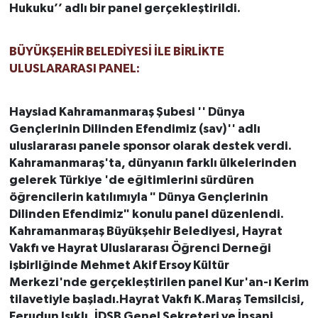
Hukuku’’ adlı bir panel gerçekleştirildi.
BÜYÜKŞEHİR BELEDİYESİ İLE BİRLİKTE
ULUSLARARASI PANEL:
Haysiad Kahramanmaraş Şubesi '' Dünya
Gençlerinin Dilinden Efendimiz (sav)'' adlı
uluslararası panele sponsor olarak destek verdi.
Kahramanmaraş'ta, dünyanın farklı ülkelerinden
gelerek Türkiye 'de eğitimlerini sürdüren
öğrencilerin katılımıyla " Dünya Gençlerinin
Dilinden Efendimiz" konulu panel düzenlendi.
Kahramanmaraş Büyükşehir Belediyesi, Hayrat
Vakfı ve Hayrat Uluslararası Öğrenci Derneği
işbirliğinde Mehmet Akif Ersoy Kültür
Merkezi'nde gerçekleştirilen panel Kur'an-ı Kerim
tilavetiyle başladı.Hayrat Vakfı K.Maraş Temsilcisi,
Ferudun Işıklı ,İDSB Genel Sekreteri ve İnsani