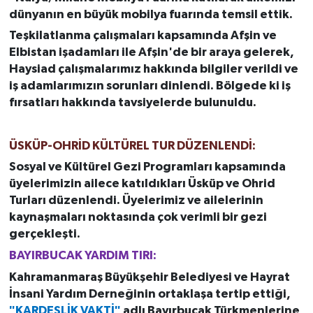
dünyanın en büyük mobilya fuarında temsil ettik.
Teşkilatlanma çalışmaları kapsamında Afşin ve
Elbistan işadamları ile Afşin'de bir araya gelerek,
Haysiad çalışmalarımız hakkında bilgiler verildi ve
iş adamlarımızın sorunları dinlendi. Bölgede ki iş
fırsatları hakkında tavsiyelerde bulunuldu.
ÜSKÜP-OHRİD KÜLTÜREL TUR DÜZENLENDİ:
Sosyal ve Kültürel Gezi Programları kapsamında
üyelerimizin ailece katıldıkları Üsküp ve Ohrid
Turları düzenlendi. Üyelerimiz ve ailelerinin
kaynaşmaları noktasında çok verimli bir gezi
gerçekleşti.
BAYIRBUCAK YARDIM TIRI:
Kahramanmaraş Büyükşehir Belediyesi ve Hayrat
İnsani Yardım Derneğinin ortaklaşa tertip ettiği,
"KARDEŞLİK VAKTİ"
adlı Bayırbucak Türkmenlerine