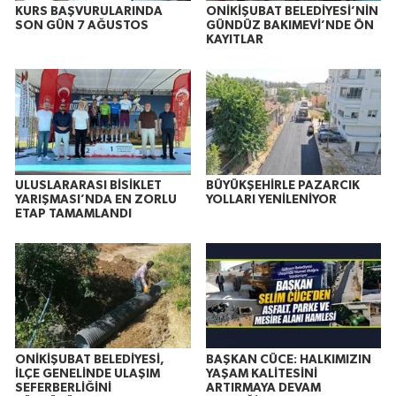
KURS BAŞVURULARINDA
ONİKİŞUBAT BELEDİYESİ’NİN
SON GÜN 7 AĞUSTOS
GÜNDÜZ BAKIMEVİ’NDE ÖN
KAYITLAR
ULUSLARARASI BİSİKLET
BÜYÜKŞEHİRLE PAZARCIK
YARIŞMASI’NDA EN ZORLU
YOLLARI YENİLENİYOR
ETAP TAMAMLANDI
ONİKİŞUBAT BELEDİYESİ,
BAŞKAN CÜCE: HALKIMIZIN
İLÇE GENELİNDE ULAŞIM
YAŞAM KALİTESİNİ
SEFERBERLİĞİNİ
ARTIRMAYA DEVAM