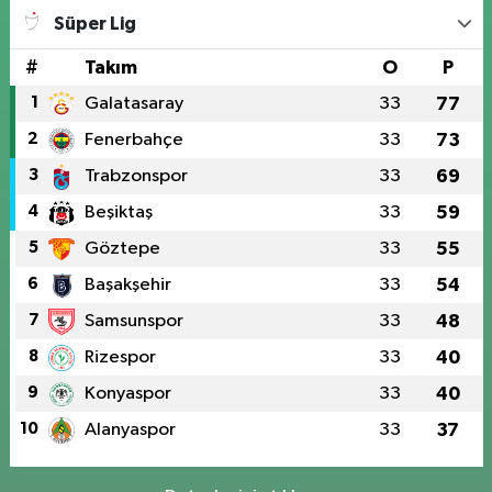
Süper Lig
#
Takım
O
P
1
Galatasaray
33
77
2
Fenerbahçe
33
73
3
Trabzonspor
33
69
4
Beşiktaş
33
59
5
Göztepe
33
55
6
Başakşehir
33
54
7
Samsunspor
33
48
8
Rizespor
33
40
9
Konyaspor
33
40
10
Alanyaspor
33
37