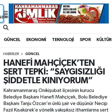
Nöbetçi Eczaneler
Hava Durumu
GÜNCEL
EKONOMİ
TEKNOLOJİ
SPOR
KÜLTÜR
Namaz Vakitleri
HABERLER
GÜNCEL
Trafik Durumu
HANEFİ MAHÇİÇEK’TEN
SERT TEPKİ: “SAYGISIZLIĞI
Süper Lig Puan Durumu ve Fikstür
ŞİDDETLE KINIYORUM”
Tüm Manşetler
Kahramanmaraş Onikişubat ilçesinin kurucu
Son Dakika Haberleri
Belediye Başkanı Hanefi Mahçiçek, Bolu Belediye
Başkanı Tanju Özcan’ın ünlü şair ve düşünür Necip
Haber Arşivi
Fazıl Kısakürek’e yönelik yakışıksız ithamlarına sert