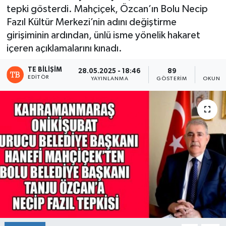
tepki gösterdi. Mahçiçek, Özcan’ın Bolu Necip
Fazıl Kültür Merkezi’nin adını değiştirme
girişiminin ardından, ünlü isme yönelik hakaret
içeren açıklamalarını kınadı.
TE BILIŞIM
28.05.2025 - 18:46
89
1
EDITÖR
YAYINLANMA
GÖSTERIM
OKUNMA