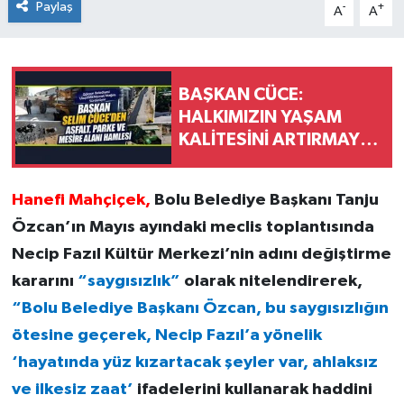
Paylaş
-
+
A
A
BAŞKAN CÜCE:
HALKIMIZIN YAŞAM
KALİTESİNİ ARTIRMAYA
DEVAM EDECEĞİZ
Hanefi Mahçiçek,
Bolu Belediye Başkanı Tanju
Özcan’ın Mayıs ayındaki meclis toplantısında
Necip Fazıl Kültür Merkezi’nin adını değiştirme
kararını
“saygısızlık”
olarak nitelendirerek,
“Bolu Belediye Başkanı Özcan, bu saygısızlığın
ötesine geçerek, Necip Fazıl’a yönelik
‘hayatında yüz kızartacak şeyler var, ahlaksız
ve ilkesiz zaat’
ifadelerini kullanarak haddini