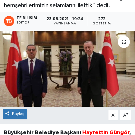
hemşehrilerimizin selamlarını ilettik” dedi.
TE BILIŞIM
23.06.2021 - 19:24
272
EDITÖR
YAYINLANMA
GÖSTERIM
Paylaş
-
+
A
A
Büyükşehir Belediye Başkanı
Hayrettin Güngör
,