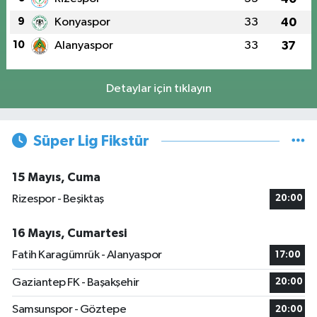
9
Konyaspor
33
40
10
Alanyaspor
33
37
Detaylar için tıklayın
Süper Lig Fikstür
15 Mayıs, Cuma
Rizespor - Beşiktaş
20:00
16 Mayıs, Cumartesi
Fatih Karagümrük - Alanyaspor
17:00
Gaziantep FK - Başakşehir
20:00
Samsunspor - Göztepe
20:00