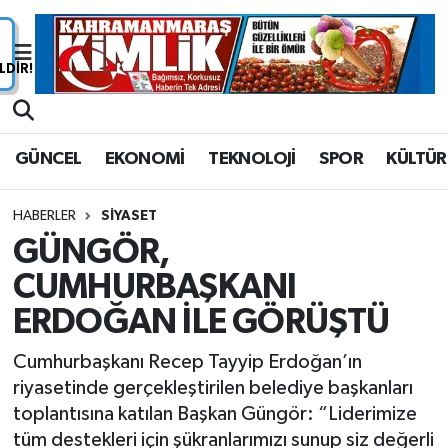
Nöbetçi Eczaneler
Hava Durumu
GÜNCEL
EKONOMİ
TEKNOLOJİ
SPOR
KÜLTÜR
Namaz Vakitleri
HABERLER
SİYASET
Trafik Durumu
GÜNGÖR,
CUMHURBAŞKANI
Süper Lig Puan Durumu ve Fikstür
ERDOĞAN İLE GÖRÜŞTÜ
Tüm Manşetler
Cumhurbaşkanı Recep Tayyip Erdoğan’ın
Son Dakika Haberleri
riyasetinde gerçekleştirilen belediye başkanları
toplantısına katılan Başkan Güngör: “Liderimize
Haber Arşivi
tüm destekleri için şükranlarımızı sunup siz değerli