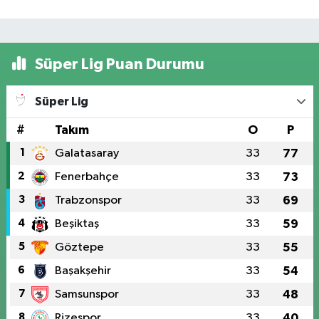
Süper Lig Puan Durumu
Süper Lig
#
Takım
O
P
1
Galatasaray
33
77
2
Fenerbahçe
33
73
3
Trabzonspor
33
69
4
Beşiktaş
33
59
5
Göztepe
33
55
6
Başakşehir
33
54
7
Samsunspor
33
48
8
Rizespor
33
40