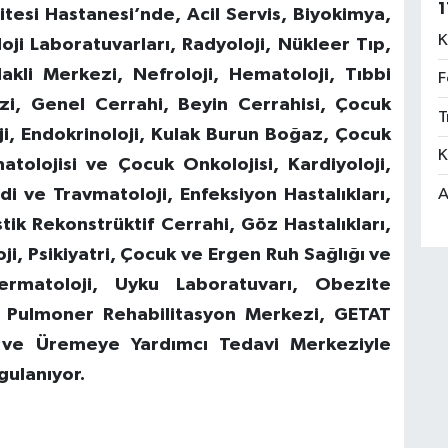
1
tesi Hastanesi’nde, Acil Servis, Biyokimya,
K
loji Laboratuvarları, Radyoloji, Nükleer Tıp,
kli Merkezi, Nefroloji, Hematoloji, Tıbbi
F
zi, Genel Cerrahi, Beyin Cerrahisi, Çocuk
T
ji, Endokrinoloji, Kulak Burun Boğaz, Çocuk
K
atolojisi ve Çocuk Onkolojisi, Kardiyoloji,
di ve Travmatoloji, Enfeksiyon Hastalıkları,
A
tik Rekonstrüktif Cerrahi, Göz Hastalıkları,
i, Psikiyatri, Çocuk ve Ergen Ruh Sağlığı ve
Dermatoloji, Uyku Laboratuvarı, Obezite
i, Pulmoner Rehabilitasyon Merkezi, GETAT
 ve Üremeye Yardımcı Tedavi Merkeziyle
gulanıyor.