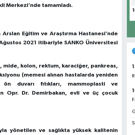
akli Merkezi’nde tamamladı.
1
in Arslan Eğitim ve Araştırma Hastanesi’nde
Ağustos 2021 itibariyle SANKO Üniversitesi
li, mide, kolon, rektum, karaciğer, pankreas,
1
siyonu (memesi alınan hastalarda yeniden
R
ön duvarı fıtıkları, mammoplasti ve
1
an Opr. Dr. Demirbakan, evli ve üç çocuk
F
G
S
la yönetilen ve sağlıkta yüksek kalitenin