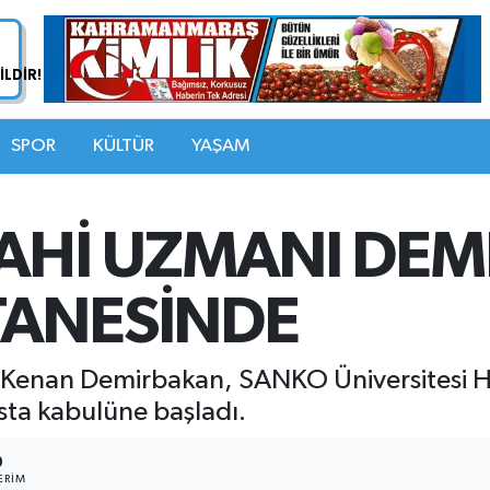
SPOR
KÜLTÜR
YAŞAM
AHİ UZMANI DE
TANESİNDE
 Kenan Demirbakan, SANKO Üniversitesi H
asta kabulüne başladı.
0
ERIM