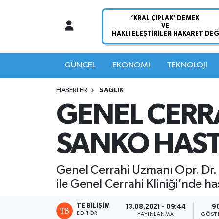
Nöbetçi Eczaneler
Hava Durumu
GÜNCEL
EKONOMİ
TEKNOLOJİ
Namaz Vakitleri
HABERLER
SAĞLIK
GENEL CERR
Trafik Durumu
SANKO HAS
Süper Lig Puan Durumu ve Fikstür
Tüm Manşetler
Genel Cerrahi Uzmanı Opr. Dr.
ile Genel Cerrahi Kliniği’nde h
Son Dakika Haberleri
TE BILIŞIM
13.08.2021 - 09:44
9
Haber Arşivi
EDITÖR
YAYINLANMA
GÖST