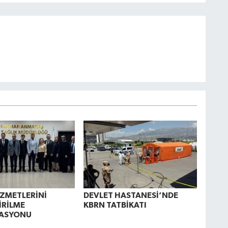
İZMETLERİNİ
DEVLET HASTANESİ’NDE
İRİLME
KBRN TATBİKATI
ASYONU