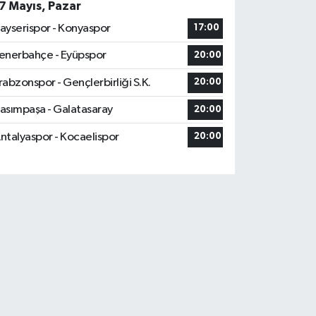
7 Mayıs, Pazar
ayserispor - Konyaspor
17:00
enerbahçe - Eyüpspor
20:00
rabzonspor - Gençlerbirliği S.K.
20:00
asımpaşa - Galatasaray
20:00
ntalyaspor - Kocaelispor
20:00