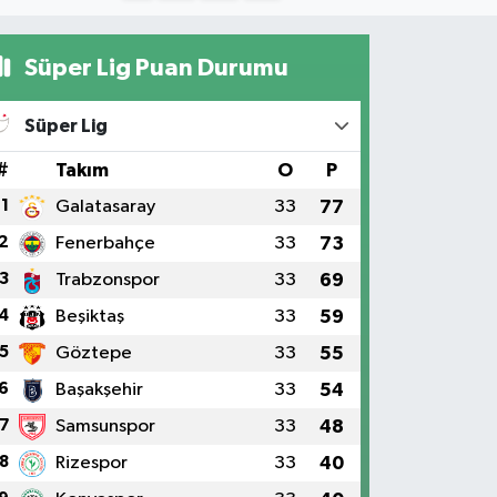
Süper Lig Puan Durumu
Süper Lig
#
Takım
O
P
1
Galatasaray
33
77
2
Fenerbahçe
33
73
3
Trabzonspor
33
69
4
Beşiktaş
33
59
5
Göztepe
33
55
6
Başakşehir
33
54
7
Samsunspor
33
48
8
Rizespor
33
40