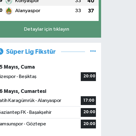
9
Konyaspor
33
40
0
Alanyaspor
33
37
Detaylar için tıklayın
Süper Lig Fikstür
5 Mayıs, Cuma
izespor - Beşiktaş
20:00
6 Mayıs, Cumartesi
atih Karagümrük - Alanyaspor
17:00
aziantep FK - Başakşehir
20:00
amsunspor - Göztepe
20:00