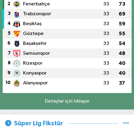
2
Fenerbahçe
33
73
3
Trabzonspor
33
69
4
Beşiktaş
33
59
5
Göztepe
33
55
6
Başakşehir
33
54
7
Samsunspor
33
48
8
Rizespor
33
40
9
Konyaspor
33
40
10
Alanyaspor
33
37
Detaylar için tıklayın
Süper Lig Fikstür