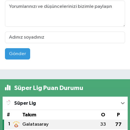
Gönder
Süper Lig Puan Durumu
Süper Lig
#
Takım
O
P
1
Galatasaray
33
77