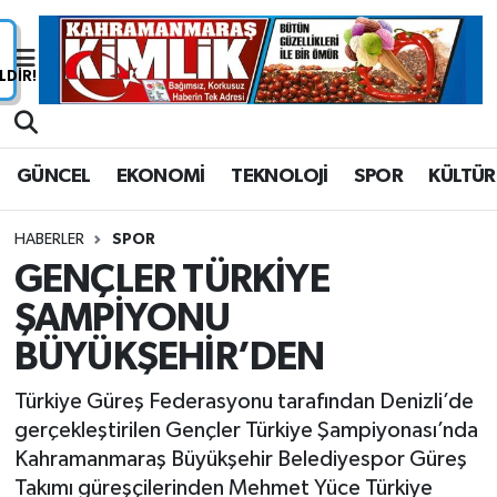
Nöbetçi Eczaneler
Hava Durumu
GÜNCEL
EKONOMİ
TEKNOLOJİ
SPOR
KÜLTÜR
Namaz Vakitleri
HABERLER
SPOR
Trafik Durumu
GENÇLER TÜRKİYE
ŞAMPİYONU
Süper Lig Puan Durumu ve Fikstür
BÜYÜKŞEHİR’DEN
Tüm Manşetler
Türkiye Güreş Federasyonu tarafından Denizli’de
Son Dakika Haberleri
gerçekleştirilen Gençler Türkiye Şampiyonası’nda
Kahramanmaraş Büyükşehir Belediyespor Güreş
Haber Arşivi
Takımı güreşçilerinden Mehmet Yüce Türkiye