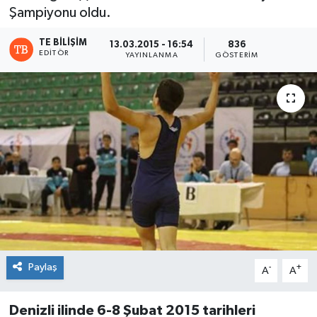
Şampiyonu oldu.
TE BILIŞIM
13.03.2015 - 16:54
836
EDITÖR
YAYINLANMA
GÖSTERIM
Paylaş
-
+
A
A
Denizli ilinde 6-8 Şubat 2015 tarihleri