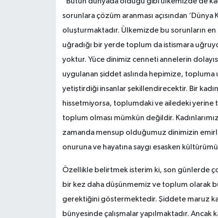
“Bütün dünyada olduğu gibi ülkemizde de kadı
sorunlara çözüm aranması açısından ‘Dünya Ka
oluşturmaktadır. Ülkemizde bu sorunların en 
uğradığı bir yerde toplum da istismara uğruy
yoktur. Yüce dinimiz cenneti annelerin dolayısı
uygulanan şiddet aslında hepimize, topluma
yetiştirdiği insanlar şekillendirecektir. Bir ka
hissetmiyorsa, toplumdaki ve ailedeki yerine
toplum olması mümkün değildir. Kadınlarımızı
zamanda mensup olduğumuz dinimizin emirle
onuruna ve hayatına saygı esasken kültürümüz
Özellikle belirtmek isterim ki, son günlerde ç
bir kez daha düşünmemiz ve toplum olarak b
gerektiğini göstermektedir. Şiddete maruz k
bünyesinde çalışmalar yapılmaktadır. Ancak ka