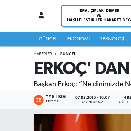
Nöbetçi Eczaneler
Hava Durumu
GÜNCEL
EKONOMİ
TEKNOLOJİ
Namaz Vakitleri
HABERLER
GÜNCEL
ERKOÇ' DAN
Trafik Durumu
Süper Lig Puan Durumu ve Fikstür
Başkan Erkoç: “Ne dinimizde 
Tüm Manşetler
TE BILIŞIM
07.03.2015 - 16:07
49
EDITÖR
YAYINLANMA
GÖSTE
Son Dakika Haberleri
Haber Arşivi