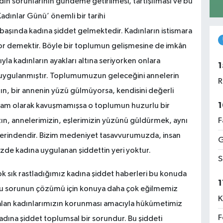
n sorunlarının gündeme getirilmesi, tartışılması ve bu
dınlar Günü’ önemli bir tarihi
başında kadına şiddet gelmektedir. Kadınların istismara
or demektir. Böyle bir toplumun gelişmesine de imkân
yla kadınların ayakları altına seriyorken onlara
1
 uygulanmıştır. Toplumumuzun geleceğini annelerin
R
dının, bir annenin yüzü gülmüyorsa, kendisini değerli
1
 tam olarak kavuşmamışsa o toplumun huzurlu bir
F
n, annelerimizin, eşlerimizin yüzünü güldürmek, aynı
rindendir.
Bizim medeniyet tasavvurumuzda, insan
G
de kadına uygulanan şiddettin yeri yoktur.
S
ok sık rastladığımız kadına şiddet haberleri bu konuda
1
u sorunun çözümü için konuya daha çok eğilmemiz
K
alan kadınlarımızın korunması amacıyla hükümetimiz
F
dına şiddet toplumsal bir sorundur. Bu şiddeti