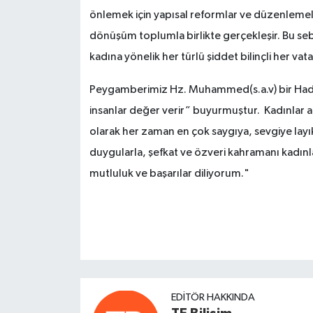
önlemek için yapısal reformlar ve düzenlemel
dönüşüm toplumla birlikte gerçekleşir. Bu se
kadına yönelik her türlü şiddet bilinçli her va
Peygamberimiz Hz. Muhammed(s.a.v) bir Hadisi
insanlar değer verir” buyurmuştur. Kadınlar 
olarak her zaman en çok saygıya, sevgiye lay
duygularla, şefkat ve özveri kahramanı kadın
mutluluk ve başarılar diliyorum."
EDITÖR HAKKINDA