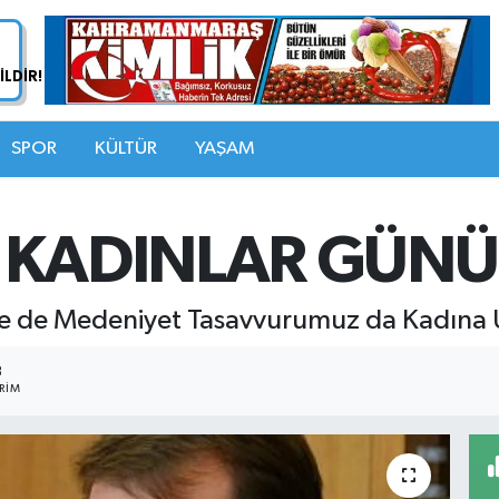
SPOR
KÜLTÜR
YAŞAM
 KADINLAR GÜNÜ 
Ne de Medeniyet Tasavvurumuz da Kadına 
3
RIM