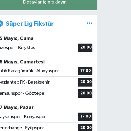
Detaylar için tıklayın
Süper Lig Fikstür
5 Mayıs, Cuma
izespor - Beşiktaş
20:00
6 Mayıs, Cumartesi
atih Karagümrük - Alanyaspor
17:00
aziantep FK - Başakşehir
20:00
amsunspor - Göztepe
20:00
7 Mayıs, Pazar
ayserispor - Konyaspor
17:00
enerbahçe - Eyüpspor
20:00