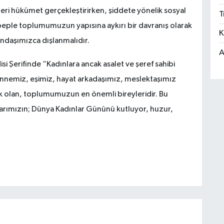
eri hükümet gerçekleştirirken, şiddete yönelik sosyal
T
beple toplumumuzun yapısına aykırı bir davranış olarak
K
tandaşımızca dışlanmalıdır.
A
 Şerifinde “Kadınlara ancak asalet ve şeref sahibi
annemiz, eşimiz, hayat arkadaşımız, meslektaşımız
ık olan, toplumumuzun en önemli bireyleridir. Bu
larımızın; Dünya Kadınlar Gününü kutluyor, huzur,