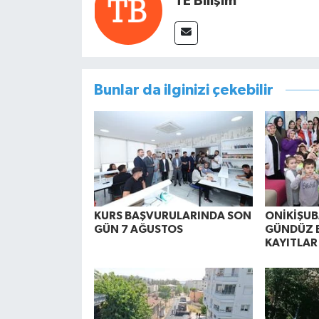
TE Bilişim
Bunlar da ilginizi çekebilir
KURS BAŞVURULARINDA SON
ONİKİŞUB
GÜN 7 AĞUSTOS
GÜNDÜZ 
KAYITLAR