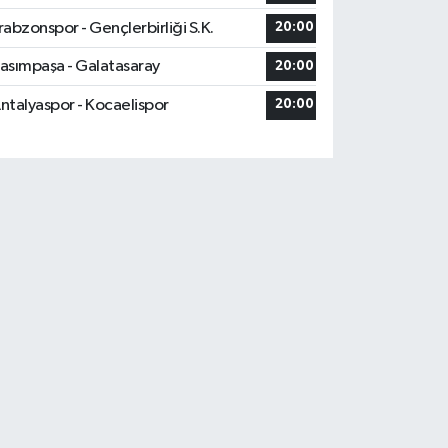
rabzonspor - Gençlerbirliği S.K.
20:00
asımpaşa - Galatasaray
20:00
ntalyaspor - Kocaelispor
20:00