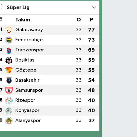
Süper Lig
#
Takım
O
P
1
Galatasaray
33
77
2
Fenerbahçe
33
73
3
Trabzonspor
33
69
4
Beşiktaş
33
59
5
Göztepe
33
55
6
Başakşehir
33
54
7
Samsunspor
33
48
8
Rizespor
33
40
9
Konyaspor
33
40
0
Alanyaspor
33
37