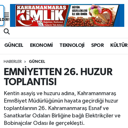
Nöbetçi Eczaneler
Hava Durumu
GÜNCEL
EKONOMİ
TEKNOLOJİ
SPOR
KÜLTÜR
Namaz Vakitleri
HABERLER
GÜNCEL
Trafik Durumu
EMNİYETTEN 26. HUZUR
TOPLANTISI
Süper Lig Puan Durumu ve Fikstür
Kentin asayiş ve huzuru adına, Kahramanmaraş
Tüm Manşetler
Emn8iyet Müdürlüğünün hayata geçirdiği huzur
toplantılarının 26. Kahramanmaraş Esnaf ve
Son Dakika Haberleri
Sanatkarlar Odaları Birliğine bağlı Elektrikçiler ve
Bobinajcılar Odası ile gerçekleşti.
Haber Arşivi