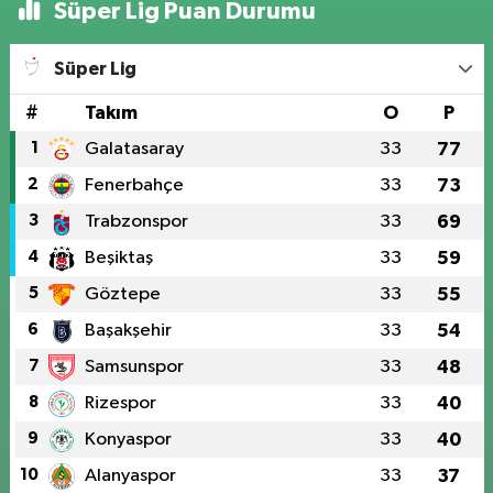
Süper Lig Puan Durumu
Süper Lig
#
Takım
O
P
1
Galatasaray
33
77
2
Fenerbahçe
33
73
3
Trabzonspor
33
69
4
Beşiktaş
33
59
5
Göztepe
33
55
6
Başakşehir
33
54
7
Samsunspor
33
48
8
Rizespor
33
40
9
Konyaspor
33
40
10
Alanyaspor
33
37