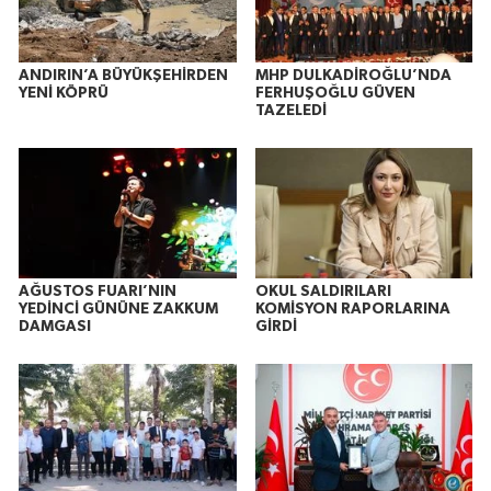
ANDIRIN’A BÜYÜKŞEHİRDEN
MHP DULKADİROĞLU’NDA
YENİ KÖPRÜ
FERHUŞOĞLU GÜVEN
TAZELEDİ
AĞUSTOS FUARI’NIN
OKUL SALDIRILARI
YEDİNCİ GÜNÜNE ZAKKUM
KOMİSYON RAPORLARINA
DAMGASI
GİRDİ