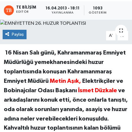
TE BILIŞIM
16.04.2013 - 18:11
1093
EDITÖR
YAYINLANMA
GÖSTERIM
Paylaş
-
+
A
A
16 Nisan Salı günü, Kahramanmaraş Emniyet
Müdürlüğü yemekhanesindeki huzur
toplantısında konuşan Kahramanmaraş
Emniyet Müdürü
Metin Aşık,
Elektrikçiler ve
Bobinajcılar Odası Başkanı
İsmet Düzkale
ve
arkadaşlarını konuk etti, önce onlarla tanıştı,
oda olarak sorunları yanında, asayiş ve huzur
adına neler verebilecekleri konuşuldu.
Kahvaltılı huzur toplantısının kalan bölümü