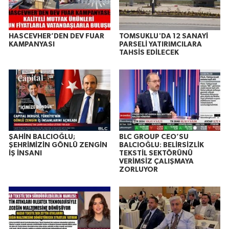
HASCEVHER’DEN DEV FUAR
TOMSUKLU'DA 12 SANAYİ
KAMPANYASI
PARSELİ YATIRIMCILARA
TAHSİS EDİLECEK
ŞAHİN BALCIOĞLU;
BLC GROUP CEO’SU
ŞEHRİMİZİN GÖNLÜ ZENGİN
BALCIOĞLU: BELİRSİZLİK
İŞ İNSANI
TEKSTİL SEKTÖRÜNÜ
VERİMSİZ ÇALIŞMAYA
ZORLUYOR