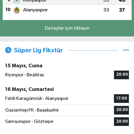
Konyaspor
33
40
10
Alanyaspor
33
37
Detaylar için tıklayın
Süper Lig Fikstür
15 Mayıs, Cuma
Rizespor - Beşiktaş
20:00
16 Mayıs, Cumartesi
Fatih Karagümrük - Alanyaspor
17:00
Gaziantep FK - Başakşehir
20:00
Samsunspor - Göztepe
20:00