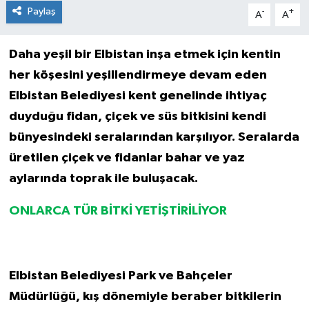
Paylaş
-
+
A
A
Daha yeşil bir Elbistan inşa etmek için kentin
her köşesini yeşillendirmeye devam eden
Elbistan Belediyesi kent genelinde ihtiyaç
duyduğ
u fidan,
çiçek ve süs bitkisini kendi
bünyesindeki seralarından karşılıyor. Seralarda
üretilen çiçek ve fidanlar bahar ve yaz
aylarında toprak ile buluşacak.
ONLARCA T
ÜR B
İTKİ YETİŞTİRİLİYOR
Elbistan Belediyesi Park ve Bahçeler
Müdürlüğü, kış d
ö
nemiyle beraber bitkilerin