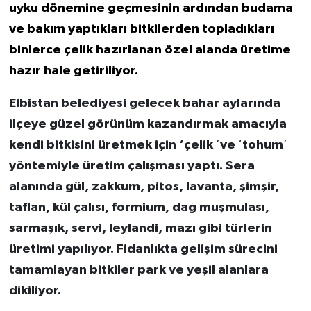
uyku d
ö
nemine geçmesinin ardından budama
ve bakım yaptıkları bitkilerden topladıkları
binlerce çelik hazırlanan
ö
zel alanda üretime
hazır hale getiriliyor.
Elbistan belediyesi gelecek bahar aylarında
ilçeye güzel g
ö
rünüm kazandırmak amacıyla
kendi bitkisini üretmek için ‘çelik
’
ve
‘
tohum
’
y
ö
ntemiyle üretim çalış
mas
ı yaptı. Sera
alanında gü
l, zakkum, pitos, lavanta,
şimşir,
taflan, kül çalısı
, formium, da
ğ muş
mulas
ı
,
sarma
şı
k, servi, leylandi, maz
ı
gibi türlerin
üretimi yapılıyor. Fidanlıkta gelişim sürecini
tamamlayan bitkiler park ve yeşil alanlara
dikiliyor.