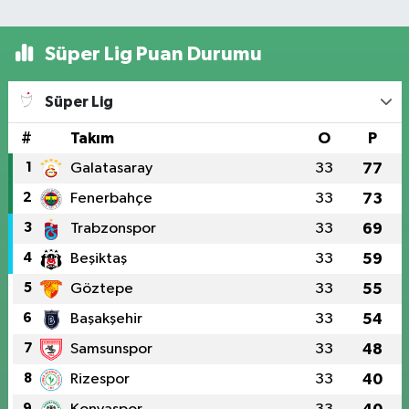
Süper Lig Puan Durumu
Süper Lig
#
Takım
O
P
1
Galatasaray
33
77
2
Fenerbahçe
33
73
3
Trabzonspor
33
69
4
Beşiktaş
33
59
5
Göztepe
33
55
6
Başakşehir
33
54
7
Samsunspor
33
48
8
Rizespor
33
40
9