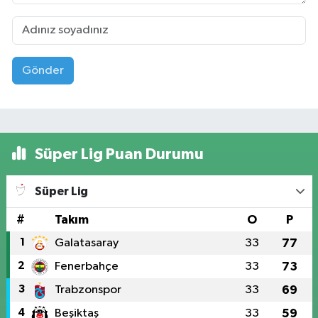
Gönder
Süper Lig Puan Durumu
Süper Lig
#
Takım
O
P
1
Galatasaray
33
77
2
Fenerbahçe
33
73
3
Trabzonspor
33
69
4
Beşiktaş
33
59