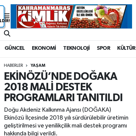
Nöbetçi Eczaneler
Hava Durumu
GÜNCEL
EKONOMİ
TEKNOLOJİ
SPOR
KÜLTÜR
Namaz Vakitleri
HABERLER
YAŞAM
Trafik Durumu
EKİNÖZÜ’NDE DOĞAKA
2018 MALİ DESTEK
Süper Lig Puan Durumu ve Fikstür
PROGRAMLARI TANITILDI
Tüm Manşetler
Doğu Akdeniz Kalkınma Ajansı (DOĞAKA)
Son Dakika Haberleri
Ekinözü İlçesinde 2018 yılı sürdürülebilir üretimin
geliştirilmesi ve yenilikçilik mali destek programı
Haber Arşivi
hakkında bilgi verildi.