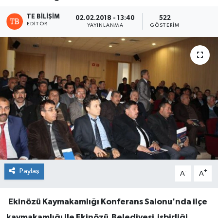
TE BILIŞIM
02.02.2018 - 13:40
522
EDITÖR
YAYINLANMA
GÖSTERIM
Paylaş
-
+
A
A
Ekinözü Kaymakamlığı Konferans Salonu'nda ilçe
kaymakamlığı ile Ekinözü Belediyesi işbirliği