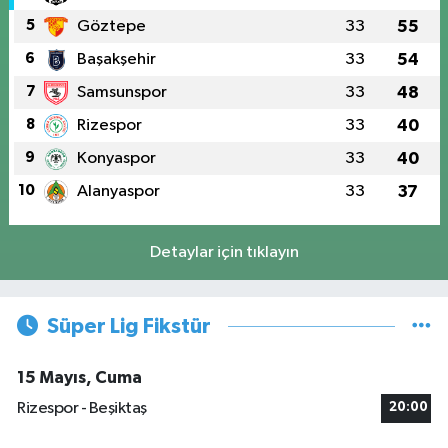
5
Göztepe
33
55
6
Başakşehir
33
54
7
Samsunspor
33
48
8
Rizespor
33
40
9
Konyaspor
33
40
10
Alanyaspor
33
37
Detaylar için tıklayın
Süper Lig Fikstür
15 Mayıs, Cuma
Rizespor - Beşiktaş
20:00