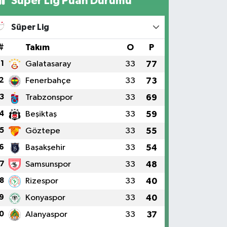
Süper Lig Puan Durumu
Süper Lig
#
Takım
O
P
1
Galatasaray
33
77
2
Fenerbahçe
33
73
3
Trabzonspor
33
69
4
Beşiktaş
33
59
5
Göztepe
33
55
6
Başakşehir
33
54
7
Samsunspor
33
48
8
Rizespor
33
40
9
Konyaspor
33
40
0
Alanyaspor
33
37