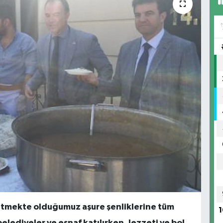
k etmekte olduğumuz aşure şenliklerine tüm
1
, belediyeler ve esnaf katılırken, lezzeti ve bol