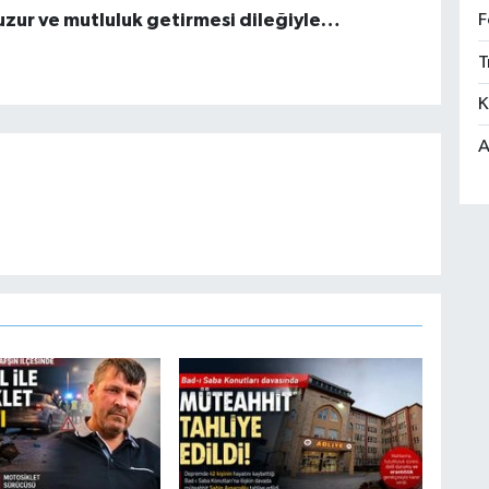
huzur ve mutluluk getirmesi dileğiyle…
F
T
K
A