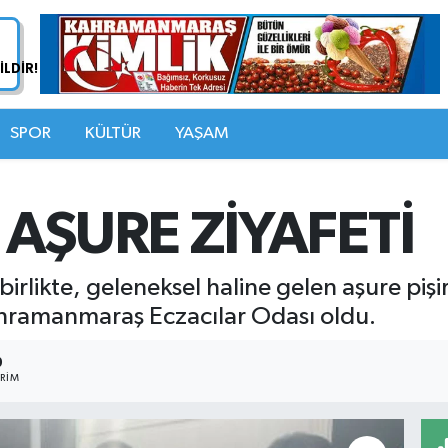
SPOR
KÜLTÜR
YAŞAM
AŞURE ZİYAFETİ
irlikte, geleneksel haline gelen aşure piş
ahramanmaraş Eczacılar Odası oldu.
0
RIM