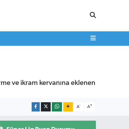
irme ve ikram kervanına eklenen
-
+
A
A