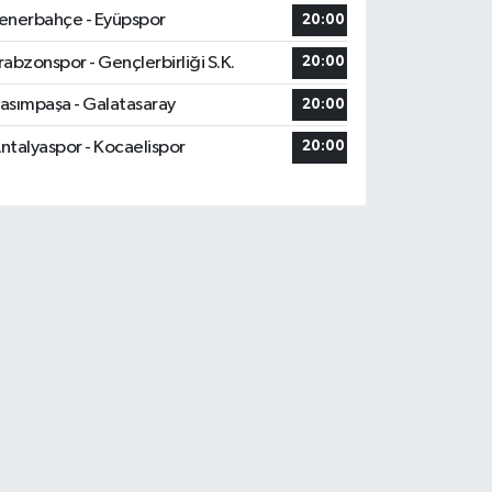
enerbahçe - Eyüpspor
20:00
rabzonspor - Gençlerbirliği S.K.
20:00
asımpaşa - Galatasaray
20:00
ntalyaspor - Kocaelispor
20:00