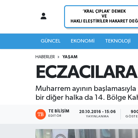
Nöbetçi Eczaneler
Hava Durumu
GÜNCEL
EKONOMİ
TEKNOLOJİ
Namaz Vakitleri
HABERLER
YAŞAM
ECZACILARA 
Trafik Durumu
Süper Lig Puan Durumu ve Fikstür
Muharrem ayının başlamasıyla b
bir diğer halka da 14. Bölge K
Tüm Manşetler
TE BILIŞIM
20.10.2016 - 15:06
90
EDITÖR
Son Dakika Haberleri
YAYINLANMA
GÖSTE
Haber Arşivi