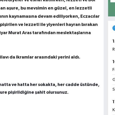
an aşure, bu mevsimin en güzel, en lezzetli
larının kaynamasına devam ediliyorken, Eczacılar
işirilen ve lezzeti ile yiyenleri hayran bırakan
yar Murat Aras tarafından meslektaşlarına
1
R
ilavı da ikramlar arasındaki yerini aldı.
1
F
G
hatta ve hatta her sokakta, her cadde üstünde,
S
ure pişirildiğine şahit olursunuz.
1
K