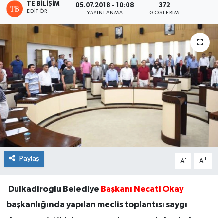
TE BILIŞIM
05.07.2018 - 10:08
372
EDITÖR
YAYINLANMA
GÖSTERIM
Paylaş
-
+
A
A
Dulkadiroğlu Belediye
Başkanı Necati Okay
başkanlığında yapılan meclis toplantısı saygı