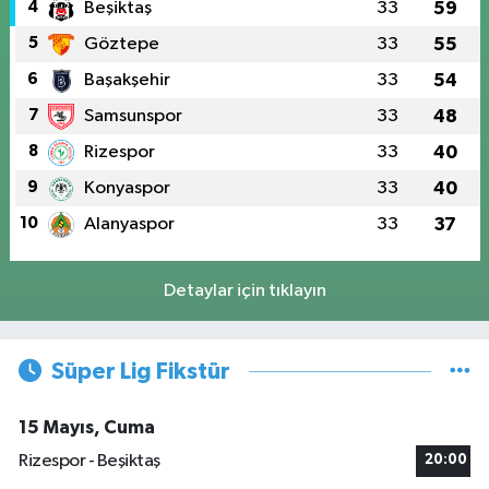
4
Beşiktaş
33
59
5
Göztepe
33
55
6
Başakşehir
33
54
7
Samsunspor
33
48
8
Rizespor
33
40
9
Konyaspor
33
40
10
Alanyaspor
33
37
Detaylar için tıklayın
Süper Lig Fikstür
15 Mayıs, Cuma
Rizespor - Beşiktaş
20:00