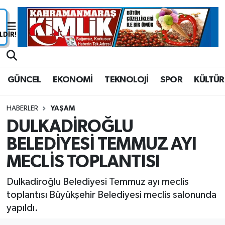
Nöbetçi Eczaneler
Hava Durumu
GÜNCEL
EKONOMİ
TEKNOLOJİ
SPOR
KÜLTÜR
Namaz Vakitleri
HABERLER
YAŞAM
Trafik Durumu
DULKADİROĞLU
BELEDİYESİ TEMMUZ AYI
Süper Lig Puan Durumu ve Fikstür
MECLİS TOPLANTISI
Tüm Manşetler
Dulkadiroğlu Belediyesi Temmuz ayı meclis
Son Dakika Haberleri
toplantısı Büyükşehir Belediyesi meclis salonunda
yapıldı.
Haber Arşivi