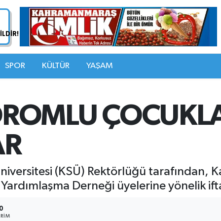
SPOR
KÜLTÜR
YAŞAM
ROMLU ÇOCUKLAR
AR
versitesi (KSÜ) Rektörlüğü tarafından
 Yardımlaşma Derneği üyelerine yönelik if
0
RIM