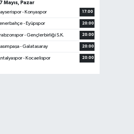
7 Mayıs, Pazar
ayserispor - Konyaspor
17:00
enerbahçe - Eyüpspor
20:00
rabzonspor - Gençlerbirliği S.K.
20:00
asımpaşa - Galatasaray
20:00
ntalyaspor - Kocaelispor
20:00