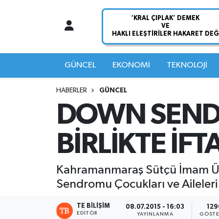
Nöbetçi Eczaneler
Hava Durumu
GÜNCEL
EKONOMİ
TEKNOLOJİ
Namaz Vakitleri
HABERLER
GÜNCEL
DOWN SEND
Trafik Durumu
BİRLİKTE İFT
Süper Lig Puan Durumu ve Fikstür
Tüm Manşetler
Kahramanmaraş Sütçü İmam Üni
Sendromu Çocukları ve Aileleri
Son Dakika Haberleri
TE BILIŞIM
08.07.2015 - 16:03
129
Haber Arşivi
EDITÖR
YAYINLANMA
GÖSTE