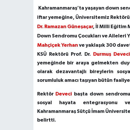
Kahramanmaraş’ta yaşayan down sendro
iftar yemeğine, Üniversitemiz Rektör
Dr. Ramazan Güneşaçar
, İl Milli Eği
Down Sendromu Çocukları ve Aileleri 
Mahçiçek Yerhan
ve yaklaşık 300 davetl
KSÜ Rektörü Prof. Dr.
Durmuş Devec
yemeğinde bir araya gelmekten duyd
olarak dezavantajlı bireylerin sos
sorumluluk amacı taşıyan bütün faaliyet
Rektör
Deveci
başta down sendromu 
sosyal hayata entegrasyonu ve
Kahramanmaraş Sütçü İmam Üniversites
belirtti.