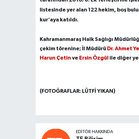
listesinde yer alan 122 hekim, boş bul
kur'aya katıldı.
Kahramanmaraş Halk Sağlığı Müdürlüğ
çekim törenine; İl Müdürü
Dr. Ahmet Y
Harun Çetin
ve
Ersin Özgül
ile diğer ye
(FOTOĞRAFLAR: LÜTFİ YIKAN)
EDITÖR HAKKINDA
TE Bilişim