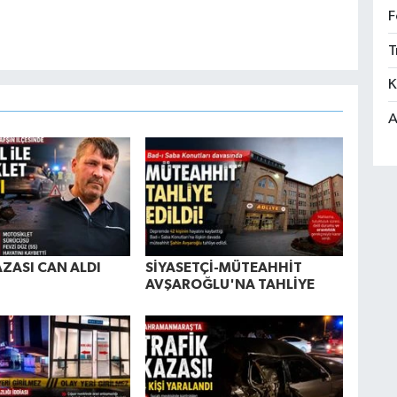
F
T
K
A
AZASI CAN ALDI
SİYASETÇİ-MÜTEAHHİT
AVŞAROĞLU'NA TAHLİYE