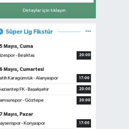
Detaylar için tıklayın
Süper Lig Fikstür
5 Mayıs, Cuma
izespor - Beşiktaş
20:00
6 Mayıs, Cumartesi
atih Karagümrük - Alanyaspor
17:00
aziantep FK - Başakşehir
20:00
amsunspor - Göztepe
20:00
7 Mayıs, Pazar
ayserispor - Konyaspor
17:00