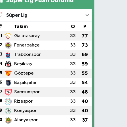
Süper Lig Puan Durumu
Süper Lig
#
Takım
O
P
1
Galatasaray
33
77
2
Fenerbahçe
33
73
3
Trabzonspor
33
69
4
Beşiktaş
33
59
5
Göztepe
33
55
6
Başakşehir
33
54
7
Samsunspor
33
48
8
Rizespor
33
40
9
Konyaspor
33
40
0
Alanyaspor
33
37