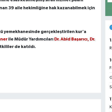
unan 39 aile hekimliğine hak kazanabilmek için
ü yemekhanesinde gerçekleştirilen kur'a
ener
ile Müdür Yardımcıları
Dr. Abid Başarıcı, Dr.
1
tkililer de katıldı.
R
1
F
G
S
1
K