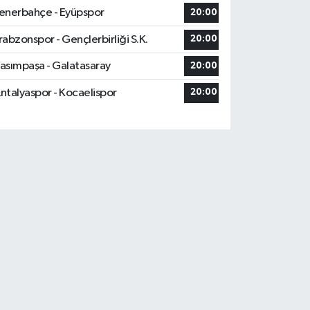
enerbahçe - Eyüpspor
20:00
rabzonspor - Gençlerbirliği S.K.
20:00
asımpaşa - Galatasaray
20:00
ntalyaspor - Kocaelispor
20:00