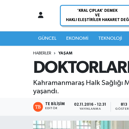
Nöbetçi Eczaneler
Hava Durumu
GÜNCEL
EKONOMİ
TEKNOLOJİ
Namaz Vakitleri
HABERLER
YAŞAM
DOKTORLARI
Trafik Durumu
Süper Lig Puan Durumu ve Fikstür
Kahramanmaraş Halk Sağlığı Mü
yaşandı.
Tüm Manşetler
TE BILIŞIM
02.11.2016 - 12:31
813
EDITÖR
Son Dakika Haberleri
YAYINLANMA
GÖSTER
Haber Arşivi