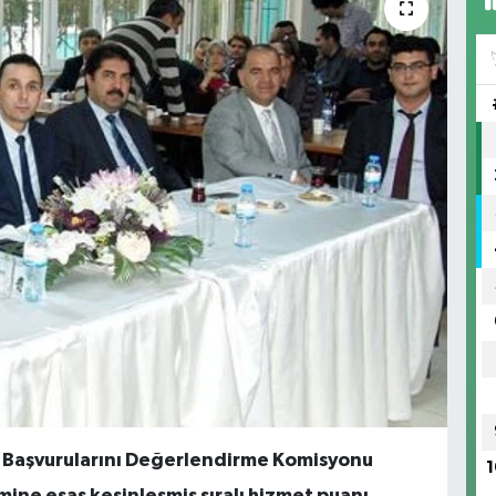
ri Başvurularını Değerlendirme Komisyonu
1
mine esas kesinleşmiş sıralı hizmet puanı