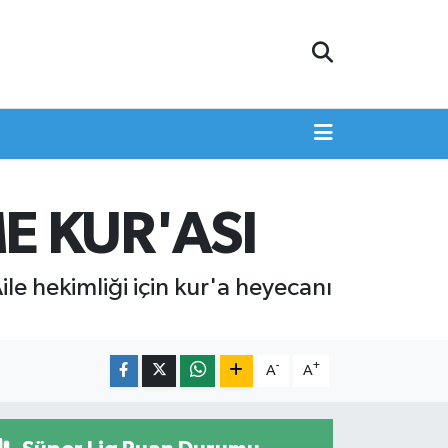
E KUR'ASI
 hekimliği için kur'a heyecanı
-
+
A
A