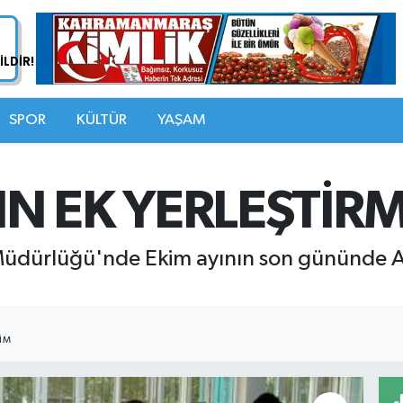
SPOR
KÜLTÜR
YAŞAM
N EK YERLEŞTİRM
dürlüğü'nde Ekim ayının son gününde Aile
IM