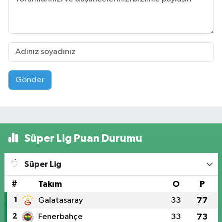
Gönder
Süper Lig Puan Durumu
Süper Lig
#
Takım
O
P
1
Galatasaray
33
77
2
Fenerbahçe
33
73