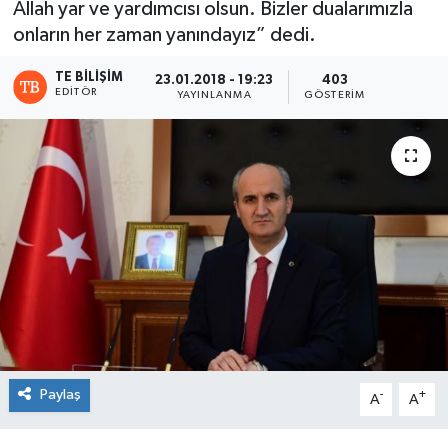
Allah yar ve yardımcısı olsun. Bizler dualarımızla
onların her zaman yanındayız” dedi.
TE BILIŞIM
23.01.2018 - 19:23
403
EDITÖR
YAYINLANMA
GÖSTERIM
Paylaş
-
+
A
A