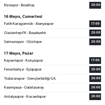
Rizespor - Beşiktaş
20:00
16 Mayıs, Cumartesi
Fatih Karagümrük - Alanyaspor
17:00
Gaziantep FK - Başakşehir
20:00
Samsunspor - Göztepe
20:00
17 Mayıs, Pazar
Kayserispor - Konyaspor
17:00
Fenerbahçe - Eyüpspor
20:00
Trabzonspor - Gençlerbirliği S.K.
20:00
Kasımpaşa - Galatasaray
20:00
Antalyaspor - Kocaelispor
20:00