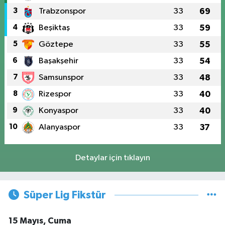
3
Trabzonspor
33
69
4
Beşiktaş
33
59
5
Göztepe
33
55
6
Başakşehir
33
54
7
Samsunspor
33
48
8
Rizespor
33
40
9
Konyaspor
33
40
10
Alanyaspor
33
37
Detaylar için tıklayın
Süper Lig Fikstür
15 Mayıs, Cuma