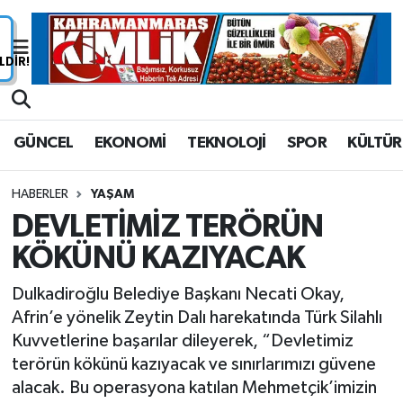
Nöbetçi Eczaneler
Hava Durumu
GÜNCEL
EKONOMİ
TEKNOLOJİ
SPOR
KÜLTÜR
Namaz Vakitleri
HABERLER
YAŞAM
Trafik Durumu
DEVLETİMİZ TERÖRÜN
KÖKÜNÜ KAZIYACAK
Süper Lig Puan Durumu ve Fikstür
Dulkadiroğlu Belediye Başkanı Necati Okay,
Tüm Manşetler
Afrin’e yönelik Zeytin Dalı harekatında Türk Silahlı
Kuvvetlerine başarılar dileyerek, “Devletimiz
Son Dakika Haberleri
terörün kökünü kazıyacak ve sınırlarımızı güvene
alacak. Bu operasyona katılan Mehmetçik’imizin
Haber Arşivi