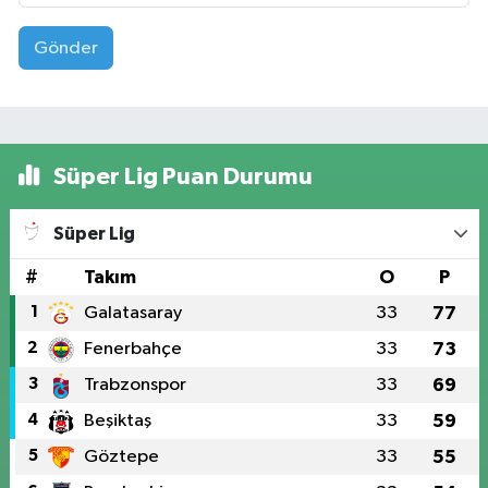
Gönder
Süper Lig Puan Durumu
Süper Lig
#
Takım
O
P
1
Galatasaray
33
77
2
Fenerbahçe
33
73
3
Trabzonspor
33
69
4
Beşiktaş
33
59
5
Göztepe
33
55