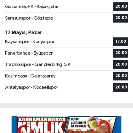
Gaziantep FK - Başakşehir
20:00
Samsunspor - Göztepe
20:00
17 Mayıs, Pazar
Kayserispor - Konyaspor
17:00
Fenerbahçe - Eyüpspor
20:00
Trabzonspor - Gençlerbirliği S.K.
20:00
Kasımpaşa - Galatasaray
20:00
Antalyaspor - Kocaelispor
20:00