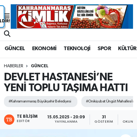
Nöbetçi Eczaneler
Hava Durumu
GÜNCEL
EKONOMİ
TEKNOLOJİ
SPOR
KÜLTÜR
Namaz Vakitleri
HABERLER
GÜNCEL
Trafik Durumu
DEVLET HASTANESİ’NE
YENİ TOPLU TAŞIMA HATTI
Süper Lig Puan Durumu ve Fikstür
Tüm Manşetler
#Kahramanmaraş Büyükşehir Belediyesi
#Onikişubat Üngüt Mahallesi’nde
Son Dakika Haberleri
TE BILIŞIM
15.05.2025 - 20:09
31
2
EDITÖR
YAYINLANMA
GÖSTERIM
OKUNMA
Haber Arşivi