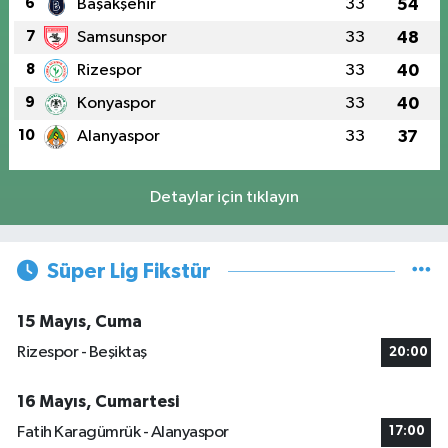
6
Başakşehir
33
54
7
Samsunspor
33
48
8
Rizespor
33
40
9
Konyaspor
33
40
10
Alanyaspor
33
37
Detaylar için tıklayın
Süper Lig Fikstür
15 Mayıs, Cuma
Rizespor - Beşiktaş
20:00
16 Mayıs, Cumartesi
Fatih Karagümrük - Alanyaspor
17:00