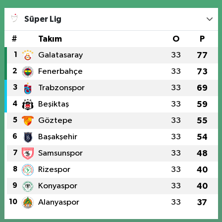
Süper Lig
#
Takım
O
P
1
Galatasaray
33
77
2
Fenerbahçe
33
73
3
Trabzonspor
33
69
4
Beşiktaş
33
59
5
Göztepe
33
55
6
Başakşehir
33
54
7
Samsunspor
33
48
8
Rizespor
33
40
9
Konyaspor
33
40
10
Alanyaspor
33
37