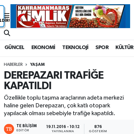
Nöbetçi Eczaneler
Hava Durumu
GÜNCEL
EKONOMİ
TEKNOLOJİ
SPOR
KÜLTÜR
Namaz Vakitleri
HABERLER
YAŞAM
Trafik Durumu
DEREPAZARI TRAFİĞE
KAPATILDI
Süper Lig Puan Durumu ve Fikstür
Özellikle toplu taşıma araçlarının adeta merkezi
Tüm Manşetler
haline gelen Derepazarı, çok katlı otopark
yapılacak olması sebebiyle trafiğe kapatıldı.
Son Dakika Haberleri
TE BILIŞIM
19.11.2016 - 10:12
876
Haber Arşivi
EDITÖR
YAYINLANMA
GÖSTERIM