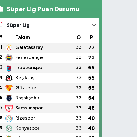
Süper Lig Puan Durumu
Süper Lig
#
Takım
O
P
1
Galatasaray
33
77
2
Fenerbahçe
33
73
3
Trabzonspor
33
69
4
Beşiktaş
33
59
5
Göztepe
33
55
6
Başakşehir
33
54
7
Samsunspor
33
48
8
Rizespor
33
40
9
Konyaspor
33
40