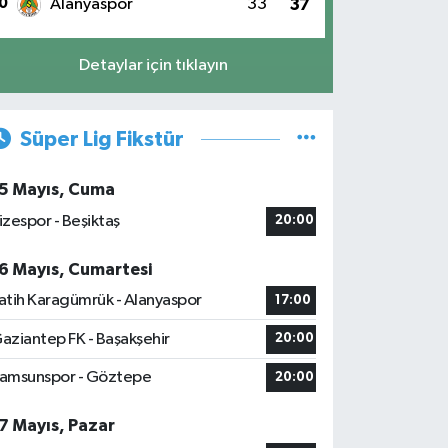
0
Alanyaspor
33
37
Detaylar için tıklayın
Süper Lig Fikstür
5 Mayıs, Cuma
izespor - Beşiktaş
20:00
6 Mayıs, Cumartesi
atih Karagümrük - Alanyaspor
17:00
aziantep FK - Başakşehir
20:00
amsunspor - Göztepe
20:00
7 Mayıs, Pazar