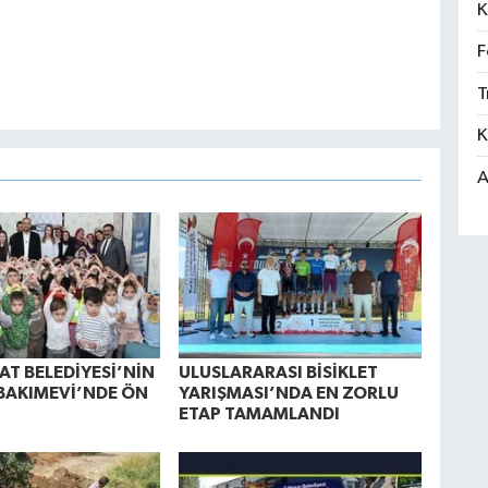
K
F
T
K
A
AT BELEDİYESİ’NİN
ULUSLARARASI BİSİKLET
BAKIMEVİ’NDE ÖN
YARIŞMASI’NDA EN ZORLU
ETAP TAMAMLANDI