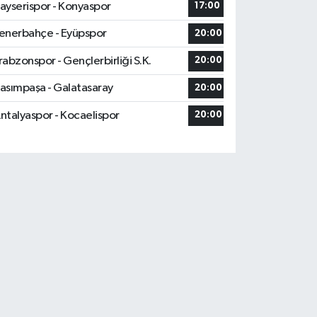
ayserispor - Konyaspor
17:00
enerbahçe - Eyüpspor
20:00
rabzonspor - Gençlerbirliği S.K.
20:00
asımpaşa - Galatasaray
20:00
ntalyaspor - Kocaelispor
20:00