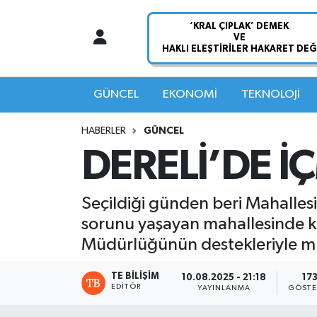
Nöbetçi Eczaneler
Hava Durumu
GÜNCEL
EKONOMİ
TEKNOLOJİ
Namaz Vakitleri
HABERLER
GÜNCEL
DERELİ’DE İ
Trafik Durumu
Süper Lig Puan Durumu ve Fikstür
Seçildiği günden beri Mahallesi
sorunu yaşayan mahallesinde ka
Tüm Manşetler
Müdürlüğünün destekleriyle mu
Son Dakika Haberleri
TE BILIŞIM
10.08.2025 - 21:18
17
EDITÖR
YAYINLANMA
GÖSTE
Haber Arşivi