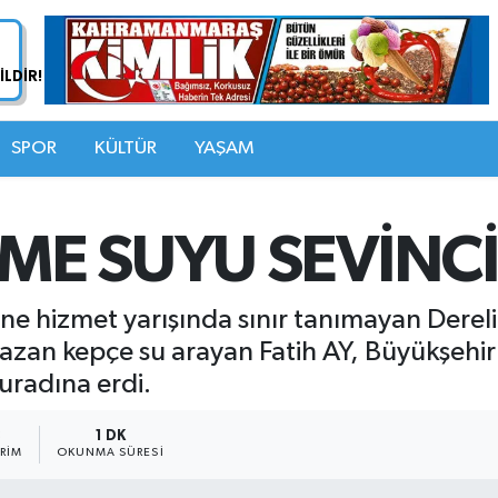
SPOR
KÜLTÜR
YAŞAM
ÇME SUYU SEVİNCİ
ne hizmet yarışında sınır tanımayan Dereli
zan kepçe su arayan Fatih AY, Büyükşehir
radına erdi.
3
1 DK
RIM
OKUNMA SÜRESI