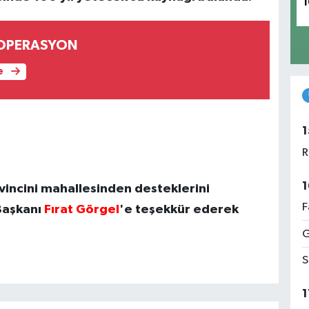
1
 OPERASYON
e
1
R
1
vincini mahallesinden desteklerini
F
Başkanı
Fırat
Görgel
'e teşekkür ederek
G
S
1