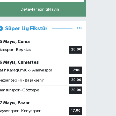
Detaylar için tıklayın
Süper Lig Fikstür
5 Mayıs, Cuma
izespor - Beşiktaş
20:00
6 Mayıs, Cumartesi
atih Karagümrük - Alanyaspor
17:00
aziantep FK - Başakşehir
20:00
amsunspor - Göztepe
20:00
7 Mayıs, Pazar
ayserispor - Konyaspor
17:00