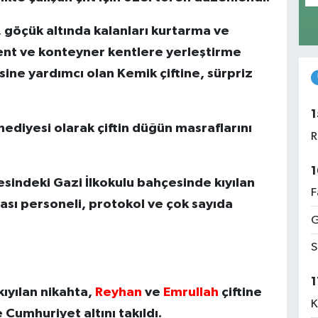
göçük altında kalanları kurtarma ve
nt ve konteyner kentlere yerleştirme
ine yardımcı olan Kemik çiftine, sürpriz
1
ediyesi olarak çiftin düğün masraflarını
R
1
esindeki Gazi İlkokulu bahçesinde kıyılan
F
ovası personeli, protokol ve çok sayıda
G
S
1
ıyılan nikahta,
Reyhan
ve
Emrullah
çiftine
K
 Cumhuriyet altını takıldı.