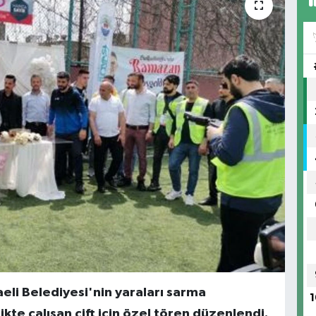
eli Belediyesi'nin yaraları sarma
1
te çalışan çift için özel tören düzenlendi.