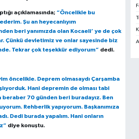
F
aptığı açıklamasında;
“Öncelikle bu
T
r ederim. Şu an heyecanlıyım
K
den beri yanımızda olan Kocaeli’ ye de çok
ar. Çünkü devletimiz ve onlar sayesinde biz
A
sinde. Tekrar çok teşekkür ediyorum”
dedi.
yim öncelikle. Deprem olmasaydı Çarşamba
şlıyorduk. Hani depremin de olması tabi
la beraber 70 günden beri buradayız. Ben
luyorum. Rehberlik yapıyorum. Başkanımıza
dı. Dedi burada yapalım. Hani onların
ız”
diye konuştu.