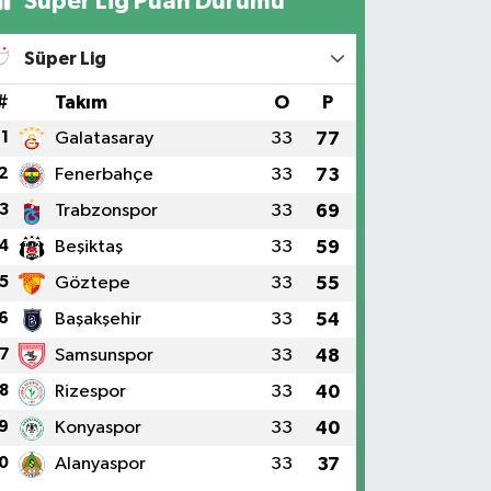
Süper Lig Puan Durumu
Süper Lig
#
Takım
O
P
1
Galatasaray
33
77
2
Fenerbahçe
33
73
3
Trabzonspor
33
69
4
Beşiktaş
33
59
5
Göztepe
33
55
6
Başakşehir
33
54
7
Samsunspor
33
48
8
Rizespor
33
40
9
Konyaspor
33
40
0
Alanyaspor
33
37