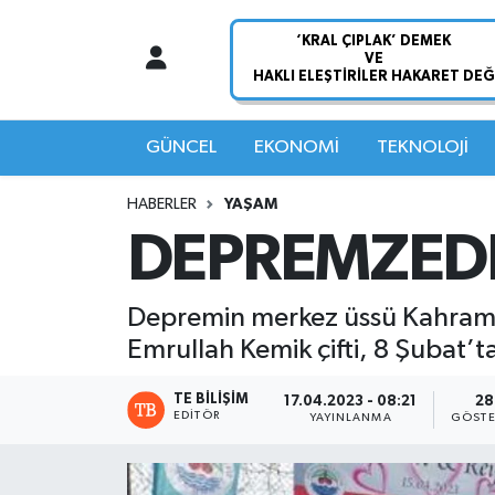
Nöbetçi Eczaneler
Hava Durumu
GÜNCEL
EKONOMİ
TEKNOLOJİ
Namaz Vakitleri
HABERLER
YAŞAM
DEPREMZEDE
Trafik Durumu
Süper Lig Puan Durumu ve Fikstür
Depremin merkez üssü Kahramanm
Emrullah Kemik çifti, 8 Şubat’
Tüm Manşetler
TE BILIŞIM
17.04.2023 - 08:21
28
EDITÖR
Son Dakika Haberleri
YAYINLANMA
GÖSTE
Haber Arşivi