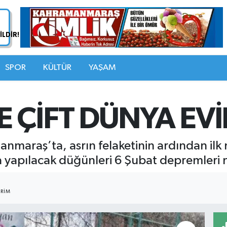
SPOR
KÜLTÜR
YAŞAM
 ÇİFT DÜNYA EVİ
araş’ta, asrın felaketinin ardından ilk n
ta yapılacak düğünleri 6 Şubat depremleri 
RIM