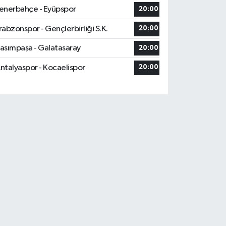
enerbahçe - Eyüpspor
20:00
rabzonspor - Gençlerbirliği S.K.
20:00
asımpaşa - Galatasaray
20:00
ntalyaspor - Kocaelispor
20:00