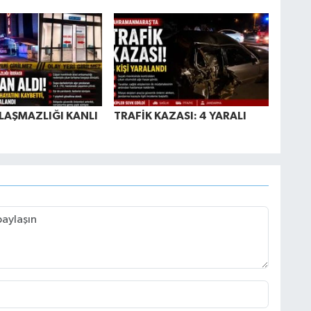
LAŞMAZLIĞI KANLI
TRAFİK KAZASI: 4 YARALI