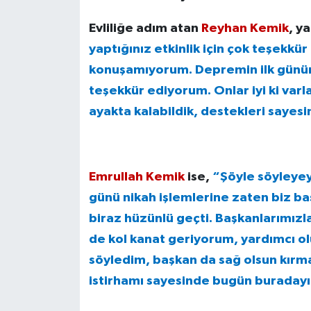
Evliliğe adım atan
Reyhan Kemik
, y
yaptığınız etkinlik için çok teşekkü
konuşamıyorum. Depremin ilk günün
teşekkür ediyorum. Onlar iyi ki varl
ayakta kalabildik, destekleri saye
Emrullah Kemik
ise,
“Şöyle söyleye
günü nikah işlemlerine zaten biz ba
biraz hüzünlü geçti. Başkanlarımız
de kol kanat geriyorum, yardımcı o
söyledim, başkan da sağ olsun kırma
istirhamı sayesinde bugün buraday